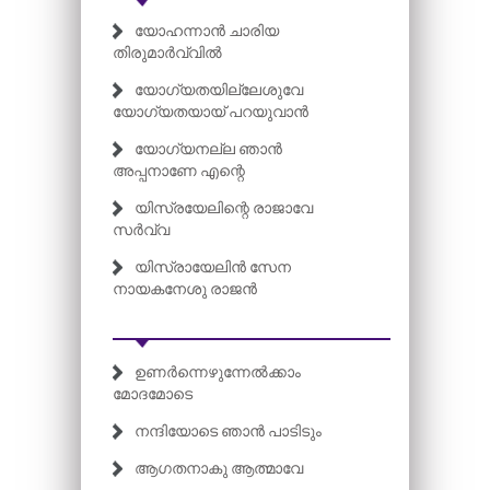
യോഹന്നാൻ ചാരിയ
തിരുമാർവ്വിൽ
യോഗ്യതയില്ലേശുവേ
യോഗ്യതയായ് പറയുവാൻ
യോഗ്യനല്ല ഞാൻ
അപ്പനാണേ എന്റെ
യിസ്രയേലിന്റെ രാജാവേ
സർവ്വ
യിസ്രായേലിൻ സേന
നായകനേശു രാജൻ
ഉണർന്നെഴുന്നേൽക്കാം
മോദമോടെ
നന്ദിയോടെ ഞാൻ പാടിടും
ആഗതനാകു ആത്മാവേ