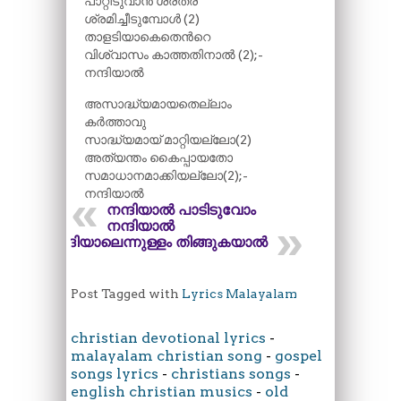
പാറ്റീടുവാൻ ശ്രത്ര
ശ്രമിച്ചീടുമ്പോൾ (2)
താളടിയാകെതെന്‍റെ
വിശ്വാസം കാത്തതിനാൽ (2);-
നന്ദിയാൽ
അസാദ്ധ്യമായതെല്ലാം
കർത്താവു
സാദ്ധ്യമായ് മാറ്റിയല്ലോ(2)
അത്യന്തം കൈപ്പായതോ
സമാധാനമാക്കിയല്ലോ(2);-
നന്ദിയാൽ
നന്ദിയാൽ പാടിടുവോം
നന്ദിയാൽ
നന്ദിയാലെന്നുള്ളം തിങ്ങുകയാൽ
Post Tagged with
Lyrics Malayalam
christian devotional lyrics
-
malayalam christian song
-
gospel
songs lyrics
-
christians songs
-
english christian musics
-
old