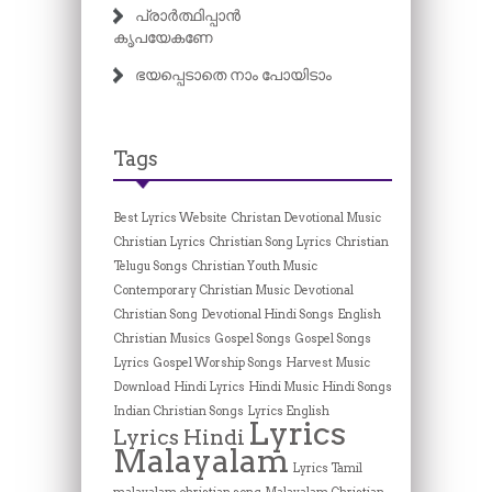
പ്രാർത്ഥ‍ിപ്പാൻ
കൃപയേകണേ
ഭയ​പ്പെടാതെ നാം പോയിടാം
Tags
Best Lyrics Website
Christan Devotional Music
Christian Lyrics
Christian Song Lyrics
Christian
Telugu Songs
Christian Youth Music
Contemporary Christian Music
Devotional
Christian Song
Devotional Hindi Songs
English
Christian Musics
Gospel Songs
Gospel Songs
Lyrics
Gospel Worship Songs
Harvest Music
Download
Hindi Lyrics
Hindi Music
Hindi Songs
Indian Christian Songs
Lyrics English
Lyrics
Lyrics Hindi
Malayalam
Lyrics Tamil