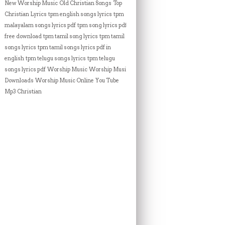
New Worship Music
Old Christian Songs
Top
Christian Lyrics
tpm english songs lyrics
tpm
malayalam songs lyrics pdf
tpm song lyrics pdf
free download
tpm tamil song lyrics
tpm tamil
songs lyrics
tpm tamil songs lyrics pdf in
english
tpm telugu songs lyrics
tpm telugu
songs lyrics pdf
Worship Music
Worship Music
Downloads
Worship Music Online
You Tube
Mp3 Christian