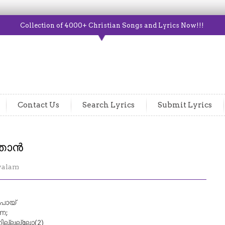
Collection of 4000+ Christian Songs and Lyrics Now!!!
Contact Us
Search Lyrics
Submit Lyrics
 ഞാൻ
yalam
പോയ്‌
േ;
ില്ലല്ലോ(2)