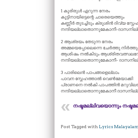
1 കൂരിരുൾ ഏറുന്ന നേരം
കൂട്ടിനായിട്ടെന്റെ ചാരെയെത്തും
കണ്ണീർ തുടച്ചിടും ക്രൂശിൻ ദിവ്യ സ്നേ
നന്ദിയല്ലാതൊന്നുമേകാനീ-ദാസനില്
2 ആശ്രയം തേടുന്ന നേരം
അമ്മയെപ്പോലെന്നെ ചേർത്തു നിർത്തു
ആശിഷം നൽകിടും ആശ്രിതവത്സലന
നന്ദിയല്ലാതൊന്നുമേകാനീ- ദാസനില
3 പാരിലെൻ പാപങ്ങളെല്ലാം
പാവന സ്നേഹത്താൽ വെൺമേയാക്കി
പ്രാണനെ നൽകി പാപത്തിൻ മറുവി
നന്ദിയല്ലാതൊന്നുമേകാനീ ദാസനില്
നഷ്ടമല്ലിവയൊന്നും നഷ്ടമ
Post Tagged with
Lyrics Malayala