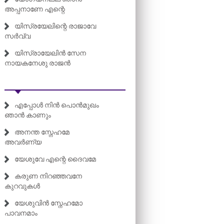
അപ്പനാണേ എന്റെ
യിസ്രയേലിന്റെ രാജാവേ
സർവ്വ
യിസ്രായേലിൻ സേന
നായകനേശു രാജൻ
എപ്പോൾ നിൻ പൊൻമുഖം
ഞാൻ കാണും
അനന്ത സ്നേഹമേ
അവർണ്യ
യേശുവേ എന്റെ ദൈവമേ
കരുണ നിറഞ്ഞവനേ
കുറവുകൾ
യേശുവിൻ സ്നേഹമോ
പാവനമാം