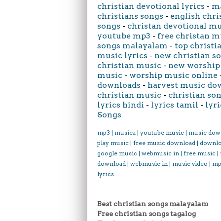
christian devotional lyrics
-
ma
christians songs
-
english chri
songs
-
christan devotional m
youtube mp3
-
free christan m
songs malayalam
-
top christi
music lyrics
-
new christian s
christian music
-
new worship
music
-
worship music online
downloads
-
harvest music do
christian music
-
christian son
lyrics hindi
-
lyrics tamil
-
lyri
Songs
mp3 | musica | youtube music | music dow
play music | free music download | downl
google music | webmusic in | free music |
download | webmusic in | music video | mp
lyrics
Best christian songs malayalam
Free christian songs tagalog