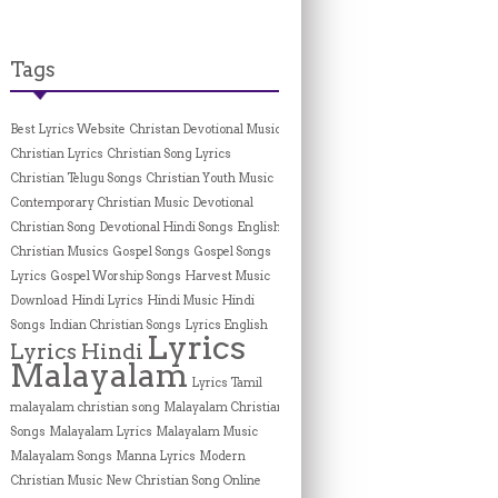
Tags
Best Lyrics Website
Christan Devotional Music
Christian Lyrics
Christian Song Lyrics
Christian Telugu Songs
Christian Youth Music
Contemporary Christian Music
Devotional
Christian Song
Devotional Hindi Songs
English
Christian Musics
Gospel Songs
Gospel Songs
Lyrics
Gospel Worship Songs
Harvest Music
Download
Hindi Lyrics
Hindi Music
Hindi
Songs
Indian Christian Songs
Lyrics English
Lyrics
Lyrics Hindi
Malayalam
Lyrics Tamil
malayalam christian song
Malayalam Christian
Songs
Malayalam Lyrics
Malayalam Music
Malayalam Songs
Manna Lyrics
Modern
Christian Music
New Christian Song Online