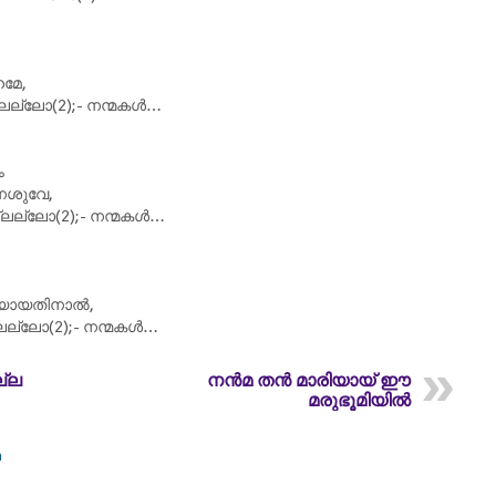
ഹമേ,
ലല്ലോ(2);- നന്മകൾ…
ം
േശുവേ,
്ലല്ലോ(2);- നന്മകൾ…
ലയായതിനാൽ,
ലല്ലോ(2);- നന്മകൾ…
ല്ല
നൻമ തൻ മാരിയായ് ഈ
മരുഭൂമിയിൽ
m