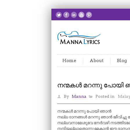
Home
About
Blog
നന്മകൾ മറന്നു പോയി
By
Manna
Posted in
Mala
നന്മകൾ മറന്നു പോയി ഞാൻ
നല്ല ദാനങ്ങൾ മറന്നു ഞാൻ ജീവിച്ചു 
നല്ലവനാമേശൂവേ നേർവഴി നടത്തിടണ
നന്ദിയല്ലാതൊന്നുമേകാൻ ഈ ദാസന