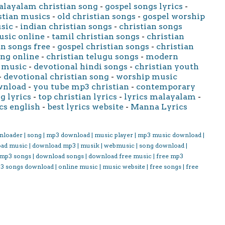
layalam christian song
-
gospel songs lyrics
-
stian musics
-
old christian songs
-
gospel worship
usic
-
indian christian songs
-
christian songs
usic online
-
tamil christian songs
-
christian
an songs free
-
gospel christian songs
-
christian
ong online
-
christian telugu songs
-
modern
 music
-
devotional hindi songs
-
christian youth
-
devotional christian song
-
worship music
wnload
-
you tube mp3 christian
-
contemporary
g lyrics
-
top christian lyrics
-
lyrics malayalam
-
cs english
-
best lyrics website
-
Manna Lyrics
nloader | song | mp3 download | music player | mp3 music download |
oad music | download mp3 | musik | webmusic | song download |
 mp3 songs | download songs | download free music | free mp3
3 songs download | online music | music website | free songs | free