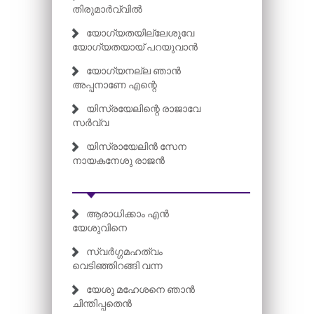
തിരുമാർവ്വിൽ
യോഗ്യതയില്ലേശുവേ
യോഗ്യതയായ് പറയുവാൻ
യോഗ്യനല്ല ഞാൻ
അപ്പനാണേ എന്റെ
യിസ്രയേലിന്റെ രാജാവേ
സർവ്വ
യിസ്രായേലിൻ സേന
നായകനേശു രാജൻ
ആരാധിക്കാം എൻ
യേശുവിനെ
സ്വർഗ്ഗമഹത്വം
വെടിഞ്ഞിറങ്ങി വന്ന
യേശു മഹേശനെ ഞാൻ
ചിന്തിപ്പതെൻ