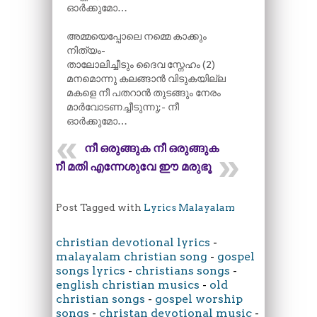
ഓർക്കുമോ…
അമ്മയെപ്പോലെ നമ്മെ കാക്കും
നിത്യം-
താലോലിച്ചീടും ദൈവ സ്നേഹം (2)
മനമൊന്നു കലങ്ങാൻ വിടുകയില്ല
മകളെ നീ പതറാൻ തുടങ്ങും നേരം
മാർവോടണച്ചീടുന്നു;- നീ
ഓർക്കുമോ…
നീ ഒരുങ്ങുക നീ ഒരുങ്ങുക
നീ മതി എന്നേശുവേ ഈ മരുഭൂ
Post Tagged with
Lyrics Malayalam
christian devotional lyrics
-
malayalam christian song
-
gospel
songs lyrics
-
christians songs
-
english christian musics
-
old
christian songs
-
gospel worship
songs
-
christan devotional music
-