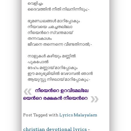
വെളിച്ചം
ദൈവത്തിൻ നീതി നിലനിന്നീടും;-
ഭൂമണ്ഡലങ്ങൾ മാറിപ്പോകും
നീയവയെ ചമച്ചതല്ലോ
നീയെന്‍റെ സ്വന്തമായ്
തന്നവകാശം
ജീവനെ തന്നെന്നെ വീണ്ടതിനാൽ;-
നാളുകൾ കഴിയും മണ്ണിൽ
പുകപോൽ
ദേഹം മണ്ണായ് മാറിപ്പോകും
ഈ മരുഭൂമിയിൽ വേഴാമ്പൽ ഞാൻ
ആയുസ്സു നിഴലായ് മാറിപ്പോകും;-
നീയെന്‍റെ ഉറവിടമല്ലേ
നീയെന്‍റെ രക്ഷകൻ നീയെന്‍റെ
Post Tagged with
Lyrics Malayalam
christian devotional lyrics
-