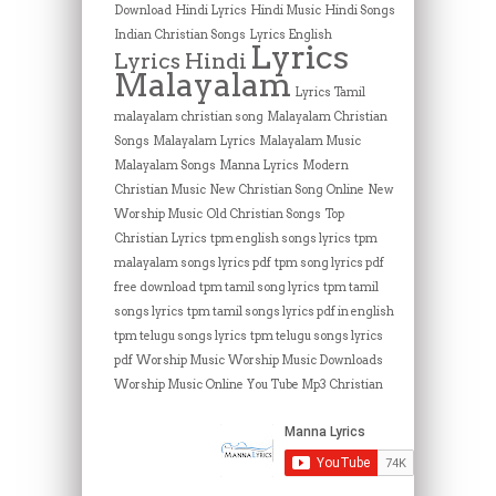
Download
Hindi Lyrics
Hindi Music
Hindi Songs
Indian Christian Songs
Lyrics English
Lyrics
Lyrics Hindi
Malayalam
Lyrics Tamil
malayalam christian song
Malayalam Christian
Songs
Malayalam Lyrics
Malayalam Music
Malayalam Songs
Manna Lyrics
Modern
Christian Music
New Christian Song Online
New
Worship Music
Old Christian Songs
Top
Christian Lyrics
tpm english songs lyrics
tpm
malayalam songs lyrics pdf
tpm song lyrics pdf
free download
tpm tamil song lyrics
tpm tamil
songs lyrics
tpm tamil songs lyrics pdf in english
tpm telugu songs lyrics
tpm telugu songs lyrics
pdf
Worship Music
Worship Music Downloads
Worship Music Online
You Tube Mp3 Christian