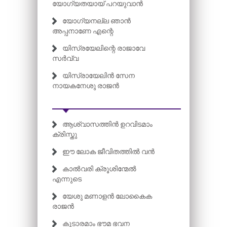
യോഗ്യതയായ് പറയുവാൻ
യോഗ്യനല്ല ഞാൻ
അപ്പനാണേ എന്റെ
യിസ്രയേലിന്റെ രാജാവേ
സർവ്വ
യിസ്രായേലിൻ സേന
നായകനേശു രാജൻ
ആശ്വാസത്തിൻ ഉറവിടമാം
ക്രിസ്തു
ഈ ലോക ജീവിതത്തിൽ വൻ
കാൽവരി ക്രൂശിന്മേൽ
എന്നുടെ
യേശു മണാളൻ ലോകൈക
രാജൻ
കൂടാരമാം ഭൗമ ഭവന