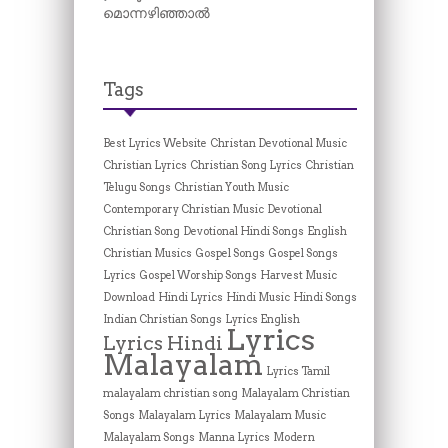
മൊന്നഴിഞ്ഞാൽ
Tags
Best Lyrics Website
Christan Devotional Music
Christian Lyrics
Christian Song Lyrics
Christian
Telugu Songs
Christian Youth Music
Contemporary Christian Music
Devotional
Christian Song
Devotional Hindi Songs
English
Christian Musics
Gospel Songs
Gospel Songs
Lyrics
Gospel Worship Songs
Harvest Music
Download
Hindi Lyrics
Hindi Music
Hindi Songs
Indian Christian Songs
Lyrics English
Lyrics
Lyrics Hindi
Malayalam
Lyrics Tamil
malayalam christian song
Malayalam Christian
Songs
Malayalam Lyrics
Malayalam Music
Malayalam Songs
Manna Lyrics
Modern