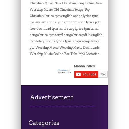
Christian Music
New Christian Song Online
New
Worship Music
Old Christian Songs
Top
Christian Lyrics
tpm english songs lyrics
tpm
malayalam songs lyrics pdf
tpm song lyrics pdf
free download
tpm tamil song lyrics
tpm tamil
songs lyrics
tpm tamil songs lyrics pdf in english
tpm telugu songs lyrics
tpm telugu songs lyrics
pdf
Worship Music
Worship Music Downloads
Worship Music Online
You Tube Mp3 Christian
Advertisement
Categories