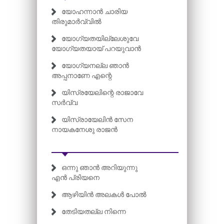
യോഹന്നാൻ ചാരിയ
തിരുമാർവ്വിൽ
യോഗ്യതയില്ലേശുവേ
യോഗ്യതയായ് പറയുവാൻ
യോഗ്യനല്ല ഞാൻ
അപ്പനാണേ എന്റെ
യിസ്രയേലിന്റെ രാജാവേ
സർവ്വ
യിസ്രായേലിൻ സേന
നായകനേശു രാജൻ
ഒന്നു ഞാൻ അറിയുന്നു
എൻ പ്രിയനെ
ആഴിയിൻ അലകൾ പോൽ
തേടിയതല്ല നിന്നെ