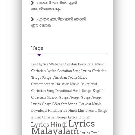
ധരണി തന്നിൽ എൻ
ആശ്രയമാകും
എത്ര ഭാഗ്യവാൻ ഞാൻ
ഈ ലോക
Tags
Best Lyrics Website
Christan Devotional Music
Christian Lyrics
Christian Song Lyrics
Christian
Telugu Songs
Christian Youth Music
Contemporary Christian Music
Devotional
Christian Song
Devotional Hindi Songs
English
Christian Musics
Gospel Songs
Gospel Songs
Lyrics
Gospel Worship Songs
Harvest Music
Download
Hindi Lyrics
Hindi Music
Hindi Songs
Indian Christian Songs
Lyrics English
Lyrics
Lyrics Hindi
Malayalam
Lyrics Tamil