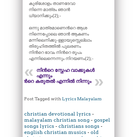
കുരിശോളം താണദേവാ
നിന്നെ മാത്രം ഞാൻ
ധ്യാനിക്കും(2);-
ഒന്നു മാത്രമാണെന്‍റെ ആശ
നിന്നെപ്പോലെ ഞാൻ ആകണം
മന്നിലെനിക്കു-ള്ളായുസ്സെല്ലാം
തിരുഹിതത്തിൽ പുലരണം
നിന്‍റെ ഭാവം നിന്‍റെ രൂപം
എന്നിലെന്നെന്നും നിറയണം(2);-
നിന്‍റെ സ്നേഹ വാക്കുകൾ
എന്നും
നിന്‍റെ കരുതൽ എന്നിൽ നിന്നും
Post Tagged with
Lyrics Malayalam
christian devotional lyrics
-
malayalam christian song
-
gospel
songs lyrics
-
christians songs
-
english christian musics
-
old