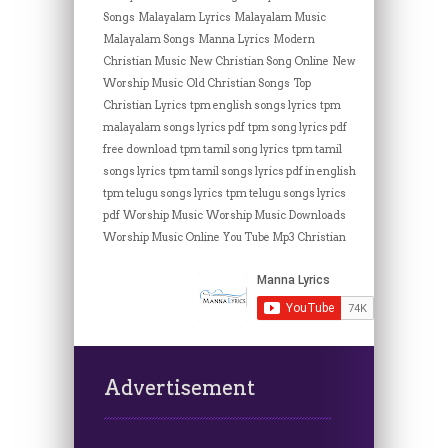
Songs
Malayalam Lyrics
Malayalam Music
Malayalam Songs
Manna Lyrics
Modern
Christian Music
New Christian Song Online
New
Worship Music
Old Christian Songs
Top
Christian Lyrics
tpm english songs lyrics
tpm
malayalam songs lyrics pdf
tpm song lyrics pdf
free download
tpm tamil song lyrics
tpm tamil
songs lyrics
tpm tamil songs lyrics pdf in english
tpm telugu songs lyrics
tpm telugu songs lyrics
pdf
Worship Music
Worship Music Downloads
Worship Music Online
You Tube Mp3 Christian
Advertisement