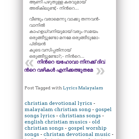
ആണി പഴുതുള്ള കരവുമായ്
അരികിലുണ്ട്;- നിന്‍റെ…
വീണ്ടും വരാമെന്നു വാക്കു തന്നവൻ-
വാനിൽ
കാഹളധ്വനിയുമായ് വരും സമയം
ഒരുങ്ങീട്ടുണ്ടോ മനമേ ഒരുങ്ങീടുമോ-
പ്രിയൻ
കൂടെ വസിപ്പതിനായ്
ഒരുങ്ങീട്ടുണ്ടോ?;- നിന്‍റെ…
നിന്‍റെ യഹോവാ നിനക്ക് ദിവ്യ
നിന്‍റെ വഴികൾ എനിക്കത്ഭുതമേ
Post Tagged with
Lyrics Malayalam
christian devotional lyrics
-
malayalam christian song
-
gospel
songs lyrics
-
christians songs
-
english christian musics
-
old
christian songs
-
gospel worship
songs
-
christan devotional music
-