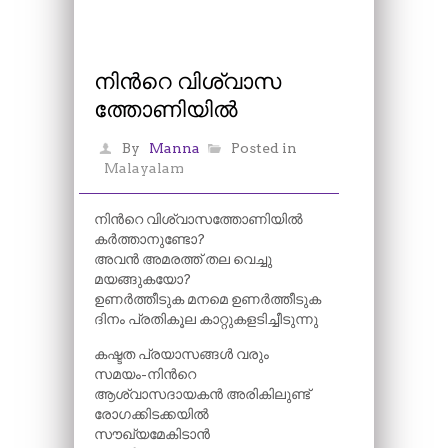
നിന്‍റെ വിശ്വാസ
ത്തോണിയിൽ
By
Manna
Posted in
Malayalam
നിന്‍റെ വിശ്വാസത്തോണിയിൽ
കർത്താനുണ്ടോ?
അവൻ അമരത്ത് തല വെച്ചു
മയങ്ങുകയോ?
ഉണർത്തീടുക മനമെ ഉണർത്തീടുക
ദിനം പ്രതികൂല കാറ്റുകളടിച്ചീടുന്നു
കഷ്ടത പ്രയാസങ്ങൾ വരും
സമയം-നിന്‍റെ
ആശ്വാസദായകൻ അരികിലുണ്ട്
രോഗക്കിടക്കയിൽ
സൗഖ്യമേകിടാൻ