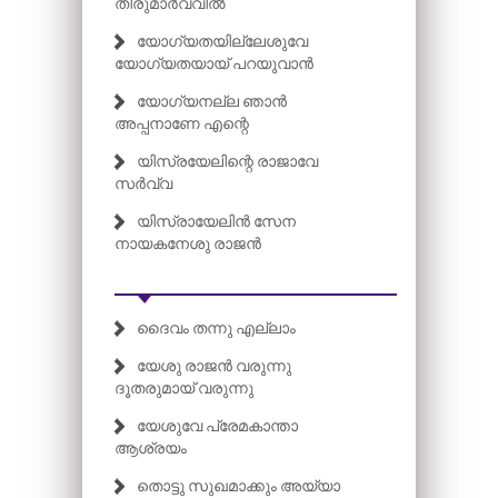
തിരുമാർവ്വിൽ
യോഗ്യതയില്ലേശുവേ
യോഗ്യതയായ് പറയുവാൻ
യോഗ്യനല്ല ഞാൻ
അപ്പനാണേ എന്റെ
യിസ്രയേലിന്റെ രാജാവേ
സർവ്വ
യിസ്രായേലിൻ സേന
നായകനേശു രാജൻ
ദൈവം തന്നു എല്ലാം
യേശു രാജൻ വരുന്നു
ദൂതരുമായ് വരുന്നു
യേശുവേ പ്രേമകാന്താ
ആശ്രയം
തൊട്ടു സുഖമാക്കും അയ്യാ