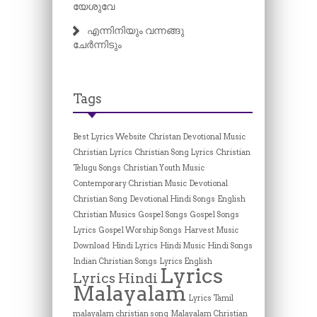
യേശുവേ
എന്നിനിയും വന്നങ്ങു
ചേർന്നിടും
Tags
Best Lyrics Website
Christan Devotional Music
Christian Lyrics
Christian Song Lyrics
Christian
Telugu Songs
Christian Youth Music
Contemporary Christian Music
Devotional
Christian Song
Devotional Hindi Songs
English
Christian Musics
Gospel Songs
Gospel Songs
Lyrics
Gospel Worship Songs
Harvest Music
Download
Hindi Lyrics
Hindi Music
Hindi Songs
Indian Christian Songs
Lyrics English
Lyrics
Lyrics Hindi
Malayalam
Lyrics Tamil
malayalam christian song
Malayalam Christian