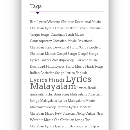
Tags
Best Lyrics Website
Christan Devotional Music
Christian Lyrics
Christian Song Lyrics
Christian
Telugu Songs
Christian Youth Music
Contemporary Christian Music
Devotional
Christian Song
Devotional Hindi Songs
English
Christian Musics
Gospel Songs
Gospel Songs
Lyrics
Gospel Worship Songs
Harvest Music
Download
Hindi Lyrics
Hindi Music
Hindi Songs
Indian Christian Songs
Lyrics English
Lyrics
Lyrics Hindi
Malayalam
Lyrics Tamil
malayalam christian song
Malayalam Christian
Songs
Malayalam Lyrics
Malayalam Music
Malayalam Songs
Manna Lyrics
Modern
Christian Music
New Christian Song Online
New
Worship Music
Old Christian Songs
Top
Christian Lyrics
tpm english songs lyrics
tpm