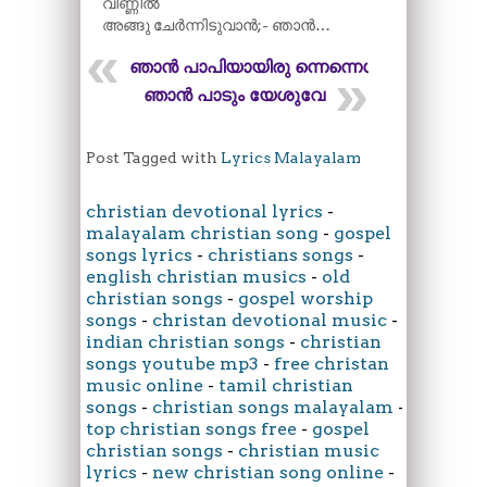
വിണ്ണിൽ
അങ്ങു ചേർന്നിടുവാൻ;- ഞാൻ…
ഞാൻ പാപിയായിരു ന്നെന്നെശു
ഞാൻ പാടും യേശുവേ
Post Tagged with
Lyrics Malayalam
christian devotional lyrics
-
malayalam christian song
-
gospel
songs lyrics
-
christians songs
-
english christian musics
-
old
christian songs
-
gospel worship
songs
-
christan devotional music
-
indian christian songs
-
christian
songs youtube mp3
-
free christan
music online
-
tamil christian
songs
-
christian songs malayalam
-
top christian songs free
-
gospel
christian songs
-
christian music
lyrics
-
new christian song online
-