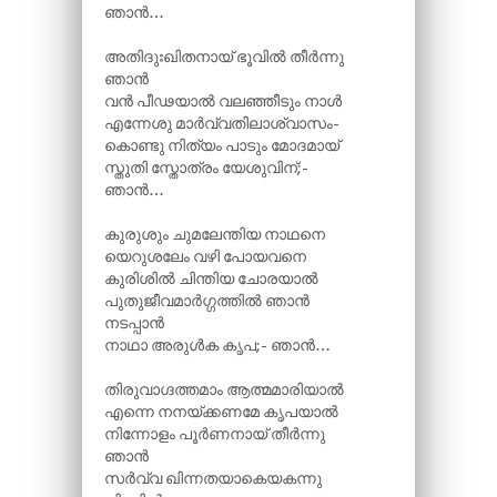
ഞാൻ…
അതിദുഃഖിതനായ് ഭൂവിൽ തീർന്നു
ഞാൻ
വൻ പീഢയാൽ വലഞ്ഞീടും നാൾ
എന്നേശു മാർവ്വതിലാശ്വാസം-
കൊണ്ടു നിത്യം പാടും മോദമായ്
സ്തുതി സ്തോത്രം യേശുവിന്;-
ഞാൻ…
കുരുശും ചുമലേന്തിയ നാഥനെ
യെറുശലേം വഴി പോയവനെ
കുരിശിൽ ചിന്തിയ ചോരയാൽ
പുതുജീവമാർഗ്ഗത്തിൽ ഞാൻ
നടപ്പാൻ
നാഥാ അരുൾക കൃപ;- ഞാൻ…
തിരുവാഗ്ദത്തമാം ആത്മമാരിയാൽ
എന്നെ നനയ്ക്കണമേ കൃപയാൽ
നിന്നോളം പൂർണനായ് തീർന്നു
ഞാൻ
സർവ്വ ഖിന്നതയാകെയകന്നു