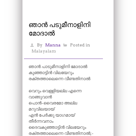
ഞാൻ പടുമീനാളിനി
മോദാൽ
By
Manna
Posted in
Malayalam
ഞാൻ പാടുമീനാളിനി മോദാൽ
കുഞ്ഞാട്ടിൻ വിലയേറും
രക്തത്താലെന്നെ വീണ്ടതിനാൽ
വെറും വെള്ളിയല്ല എന്നെ
വാങ്ങുവാൻ
പൊൻ-വൈരമോ അല്ല
മറുവിലയായ്
എൻ പേർക്കു യാഗമായ്
തീർന്നവനാം
ദൈവകുഞ്ഞാട്ടിൻ വിലയേറും
രക്തത്താലെന്നെ വീണ്ടതിനാൽ;-