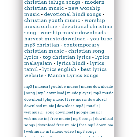
christian telugu songs
-
modern
christian music
-
new worship
music
-
devotional hindi songs
-
christian youth music
-
worship
music online
-
devotional christian
song
-
worship music downloads
-
harvest music download
-
you tube
mp3 christian
-
contemporary
christian music
-
christian song
lyrics
-
top christian lyrics
-
lyrics
malayalam
-
lyrics hindi
-
lyrics
tamil
-
lyrics english
-
best lyrics
website
-
Manna Lyrics Songs
mp3 | musica | youtube music | music downloader
| song | mp3 download | music player | mp3 music
download | play music | free music download |
download music | download mp3 | musik |
webmusic | song download | google music |
webmusic in | free music | mp3 songs | download
songs | download free music | free mp3 download
| webmusic in | music video | mp3 songs