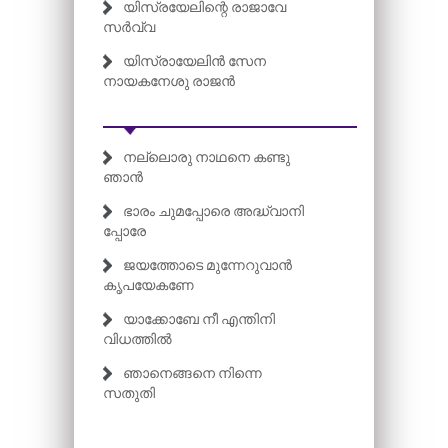
യിസ്രയേലിന്റെ രാജാവേ
സർവ്വ
യിസ്രായേലിൻ സേന
നായകനേശു രാജൻ
നല്ലൊരു നാഥനെ കണ്ടു
ഞാൻ
ഭാരം ചുമ​പ്പോരെ അദ്ധ്വാനി​
പ്പോരേ
ജയത്തോടെ മുന്നേറുവാൻ
കൃപയേകണേ
യാക്കോബേ നീ എന്തിനി
വിധത്തിൽ
ഞാനെങ്ങനെ നിന്നെ
സതുതി