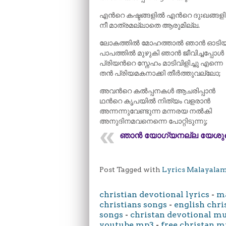
എന്‍റെ കഷ്ടങ്ങളിൽ എന്‍റെ ദുഃഖങ്ങള
നീ മാത്രമല്ലാതെ ആരുമില്ല.
ലോകത്തിൽ മോഹത്താൽ ഞാൻ ഓടിയ
പാപത്തിൽ മുഴുകി ഞാൻ ജീവിച്ചപ്പോൾ
പ്രിയന്‍റെ സ്നേഹം മാടിവിളിച്ചു എന്നെ
തൻ പ്രിയമകനാക്കി തീർത്തുവല്ലോ;
അവന്‍റെ കൽപ്പനകൾ ആചരിപ്പാൻ
ഥന്‍റെ കൃപയിൽ നിത്യം വളരാൻ
അന്നന്നുവേണ്ടുന്ന മന്നരയ നൽകി
അനുദിനമവനെന്നെ പോറ്റിടുന്നു;
ഞാൻ യോഗ്യനല്ല യേശു
Post Tagged with
Lyrics Malayala
christian devotional lyrics
-
ma
christians songs
-
english chri
songs
-
christan devotional m
youtube mp3
-
free christan m