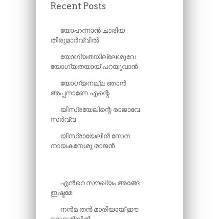
Recent Posts
യോഹന്നാൻ ചാരിയ
തിരുമാർവ്വിൽ
യോഗ്യതയില്ലേശുവേ
യോഗ്യതയായ് പറയുവാൻ
യോഗ്യനല്ല ഞാൻ
അപ്പനാണേ എന്റെ
യിസ്രയേലിന്റെ രാജാവേ
സർവ്വ
യിസ്രായേലിൻ സേന
നായകനേശു രാജൻ
എന്‍റെ സൗഖ്യം അങ്ങേ
ഇഷ്ടമേ
നൻമ തൻ മാരിയായ് ഈ