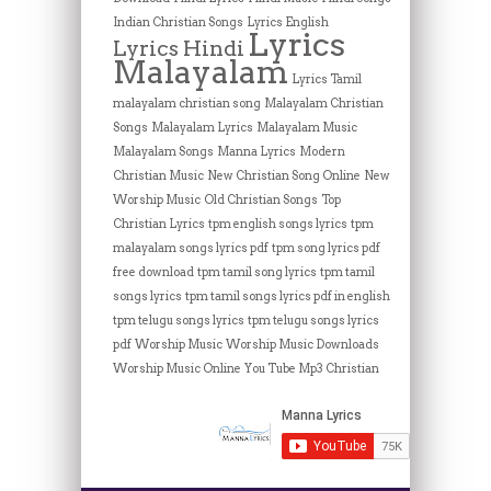
Indian Christian Songs
Lyrics English
Lyrics
Lyrics Hindi
Malayalam
Lyrics Tamil
malayalam christian song
Malayalam Christian
Songs
Malayalam Lyrics
Malayalam Music
Malayalam Songs
Manna Lyrics
Modern
Christian Music
New Christian Song Online
New
Worship Music
Old Christian Songs
Top
Christian Lyrics
tpm english songs lyrics
tpm
malayalam songs lyrics pdf
tpm song lyrics pdf
free download
tpm tamil song lyrics
tpm tamil
songs lyrics
tpm tamil songs lyrics pdf in english
tpm telugu songs lyrics
tpm telugu songs lyrics
pdf
Worship Music
Worship Music Downloads
Worship Music Online
You Tube Mp3 Christian