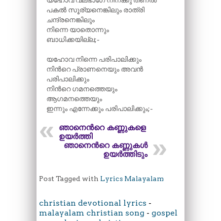
യഹോവ വലഭാഗേ നിനക്കു തണൽ
പകൽ സൂര്യനെങ്കിലും രാത്രി
ചന്ദ്രനെങ്കിലും
നിന്നെ യാതൊന്നും
ബാധിക്കയില്ല;-
യഹോവ നിന്നെ പരിപാലിക്കും
നിന്‍റെ പ്രാണനെയും അവൻ
പരിപാലിക്കും
നിന്‍റെ ഗമനത്തെയും
ആഗമനത്തെയും
ഇന്നും എന്നേക്കും പരിപാലിക്കും;-
ഞാനെന്‍റെ കണ്ണുകളെ
ഉയർത്തി
ഞാനെന്‍റെ കണ്ണുകൾ
ഉയർത്തിടും
Post Tagged with
Lyrics Malayalam
christian devotional lyrics
-
malayalam christian song
-
gospel