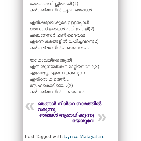
യഹോവ നിസ്സിയായി (2)
കഴിവല്ലാ നിൻ കൃപ.. ഞങ്ങൾ..
എൽഷദ്ദായ്‌ കൂടെ ഉള്ളപ്പോൾ
അസാധ്യതകൾ മാറി പോയി(2)
എബനേസർ എൻ ദൈവമേ
എന്നെ കരങ്ങളിൽ വഹിച്ചവനെ(2)
കഴിവല്ലാ നിൻ… ഞങ്ങൾ….
യഹോവയീരെ ആയി
എൻ ശൂന്യതകൾ മാറ്റിയല്ലോ(2)
എപ്പോഴും എന്നെ കാണുന്ന
എൽറോഹിയെൻ…
സ്നേഹകൊടിയെ…(2)
കഴിവല്ലാ നിൻ…. ഞങ്ങൾ…
ഞങ്ങൾ നിന്‍റെ നാമത്തിൽ
വരുന്നു
ഞങ്ങൾ ആരാധിക്കുന്നു
യേശുവേ
Post Tagged with
Lyrics Malayalam