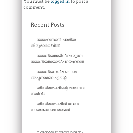
You must be
logged in
to post a
comment.
Recent Posts
യോഹന്നാൻ ചാരിയ
തിരുമാർവ്വിൽ
യോഗ്യതയില്ലേശുവേ
യോഗ്യതയായ് പറയുവാൻ
യോഗ്യനല്ല ഞാൻ
അപ്പനാണേ എന്റെ
യിസ്രയേലിന്റെ രാജാവേ
സർവ്വ
യിസ്രായേലിൻ സേന
നായകനേശു രാജൻ
വന്ദനമേശുദേവാ വന്ദനം