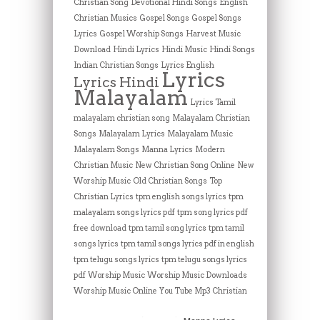
Christian Song
Devotional Hindi Songs
English
Christian Musics
Gospel Songs
Gospel Songs
Lyrics
Gospel Worship Songs
Harvest Music
Download
Hindi Lyrics
Hindi Music
Hindi Songs
Indian Christian Songs
Lyrics English
Lyrics
Lyrics Hindi
Malayalam
Lyrics Tamil
malayalam christian song
Malayalam Christian
Songs
Malayalam Lyrics
Malayalam Music
Malayalam Songs
Manna Lyrics
Modern
Christian Music
New Christian Song Online
New
Worship Music
Old Christian Songs
Top
Christian Lyrics
tpm english songs lyrics
tpm
malayalam songs lyrics pdf
tpm song lyrics pdf
free download
tpm tamil song lyrics
tpm tamil
songs lyrics
tpm tamil songs lyrics pdf in english
tpm telugu songs lyrics
tpm telugu songs lyrics
pdf
Worship Music
Worship Music Downloads
Worship Music Online
You Tube Mp3 Christian