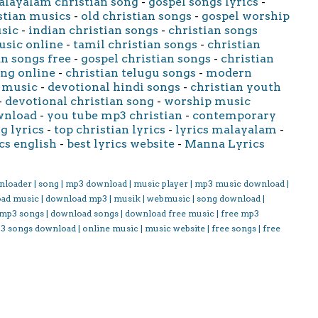
layalam christian song
-
gospel songs lyrics
-
stian musics
-
old christian songs
-
gospel worship
usic
-
indian christian songs
-
christian songs
usic online
-
tamil christian songs
-
christian
an songs free
-
gospel christian songs
-
christian
ong online
-
christian telugu songs
-
modern
 music
-
devotional hindi songs
-
christian youth
-
devotional christian song
-
worship music
wnload
-
you tube mp3 christian
-
contemporary
g lyrics
-
top christian lyrics
-
lyrics malayalam
-
cs english
-
best lyrics website
-
Manna Lyrics
nloader | song | mp3 download | music player | mp3 music download |
oad music | download mp3 | musik | webmusic | song download |
 mp3 songs | download songs | download free music | free mp3
3 songs download | online music | music website | free songs | free