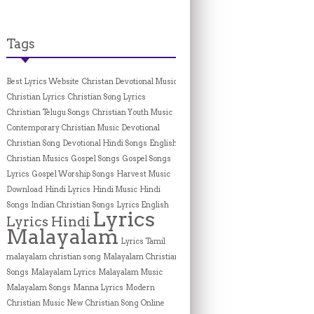
Tags
Best Lyrics Website
Christan Devotional Music
Christian Lyrics
Christian Song Lyrics
Christian Telugu Songs
Christian Youth Music
Contemporary Christian Music
Devotional
Christian Song
Devotional Hindi Songs
English
Christian Musics
Gospel Songs
Gospel Songs
Lyrics
Gospel Worship Songs
Harvest Music
Download
Hindi Lyrics
Hindi Music
Hindi
Songs
Indian Christian Songs
Lyrics English
Lyrics
Lyrics Hindi
Malayalam
Lyrics Tamil
malayalam christian song
Malayalam Christian
Songs
Malayalam Lyrics
Malayalam Music
Malayalam Songs
Manna Lyrics
Modern
Christian Music
New Christian Song Online