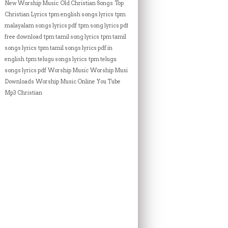
New Worship Music
Old Christian Songs
Top
Christian Lyrics
tpm english songs lyrics
tpm
malayalam songs lyrics pdf
tpm song lyrics pdf
free download
tpm tamil song lyrics
tpm tamil
songs lyrics
tpm tamil songs lyrics pdf in
english
tpm telugu songs lyrics
tpm telugu
songs lyrics pdf
Worship Music
Worship Music
Downloads
Worship Music Online
You Tube
Mp3 Christian