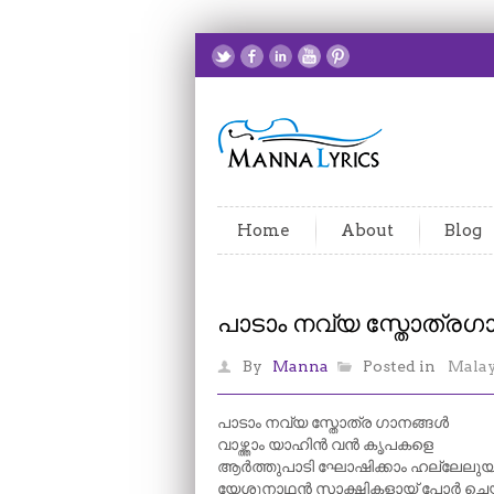
Home
About
Blog
പാടാം നവ്യ സ്തോത്രഗ
By
Manna
Posted in
Mala
പാടാം നവ്യ സ്തോത്ര ഗാനങ്ങൾ
വാഴ്ത്താം യാഹിൻ വൻ കൃപകളെ
ആർത്തുപാടി ഘോഷിക്കാം ഹല്ലേലുയ്
യേശുനാഥൻ സാക്ഷികളായ്‌ പോർ ചെയ