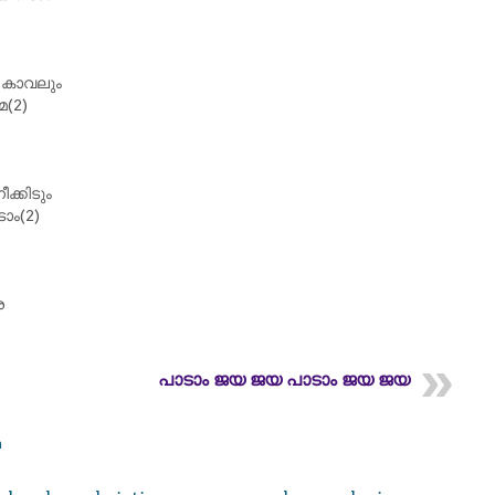
കാവലും
(2)
ക്കിടും
ാം(2)
െ
പാടാം ജയ ജയ പാടാം ജയ ജയ
m