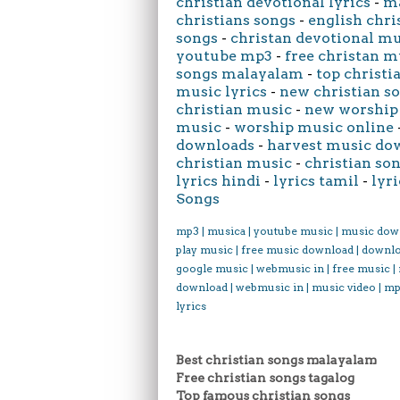
christian devotional lyrics
-
ma
christians songs
-
english chri
songs
-
christan devotional m
youtube mp3
-
free christan m
songs malayalam
-
top christi
music lyrics
-
new christian s
christian music
-
new worship
music
-
worship music online
downloads
-
harvest music do
christian music
-
christian son
lyrics hindi
-
lyrics tamil
-
lyri
Songs
mp3 | musica | youtube music | music dow
play music | free music download | downl
google music | webmusic in | free music |
download | webmusic in | music video | mp
lyrics
Best christian songs malayalam
Free christian songs tagalog
Top famous christian songs