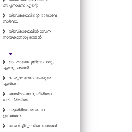
അപ്പനാണേ എന്റെ
യിസ്രയേലിന്റെ രാജാവേ
സർവ്വ
യിസ്രായേലിൻ സേന
നായകനേശു രാജൻ
ഓ ഹാലേലൂയ്യാ പാടും
എന്നും ഞാൻ
ചേരുമേ വേഗം ചേരുമേ
എന്‍റെ
യാത്രയെന്നു തീരിമോ
ധരിത്രിയിൽ
ആശ്രിതവത്സലനേ
ഉന്നതനേ
സേവിച്ചീടും നിന്നെ ഞാൻ