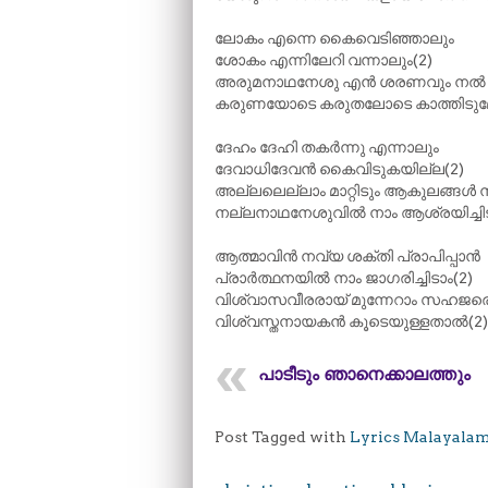
ലോകം എന്നെ കൈവെടിഞ്ഞാലും
ശോകം എന്നിലേറി വന്നാലും(2)
അരുമനാഥനേശു എൻ ശരണവും നൽ 
കരുണയോടെ കരുതലോടെ കാത്തിടുമേ
ദേഹം ദേഹി തകർന്നു എന്നാലും
ദേവാധിദേവൻ കൈവിടുകയില്ല(2)
അല്ലലെല്ലാം മാറ്റിടും ആകുലങ്ങൾ നീ
നല്ലനാഥനേശുവിൽ നാം ആശ്രയിച്ചിട
ആത്മാവിൻ നവ്യ ശക്തി പ്രാപിപ്പാൻ
പ്രാർത്ഥനയിൽ നാം ജാഗരിച്ചിടാം(2)
വിശ്വാസവീരരായ്‌ മുന്നേറാം സഹജര
വിശ്വസ്തനായകൻ കൂടെയുള്ളതാൽ(2)
പാടീടും ഞാനെക്കാലത്തും
Post Tagged with
Lyrics Malayala