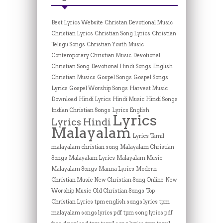
Best Lyrics Website
Christan Devotional Music
Christian Lyrics
Christian Song Lyrics
Christian
Telugu Songs
Christian Youth Music
Contemporary Christian Music
Devotional
Christian Song
Devotional Hindi Songs
English
Christian Musics
Gospel Songs
Gospel Songs
Lyrics
Gospel Worship Songs
Harvest Music
Download
Hindi Lyrics
Hindi Music
Hindi Songs
Indian Christian Songs
Lyrics English
Lyrics
Lyrics Hindi
Malayalam
Lyrics Tamil
malayalam christian song
Malayalam Christian
Songs
Malayalam Lyrics
Malayalam Music
Malayalam Songs
Manna Lyrics
Modern
Christian Music
New Christian Song Online
New
Worship Music
Old Christian Songs
Top
Christian Lyrics
tpm english songs lyrics
tpm
malayalam songs lyrics pdf
tpm song lyrics pdf