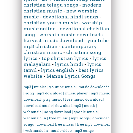
christian telugu songs
-
modern
christian music
-
new worship
music
-
devotional hindi songs
-
christian youth music
-
worship
music online
-
devotional christian
song
-
worship music downloads
-
harvest music download
-
you tube
mp3 christian
-
contemporary
christian music
-
christian song
lyrics
-
top christian lyrics
-
lyrics
malayalam
-
lyrics hindi
-
lyrics
tamil
-
lyrics english
-
best lyrics
website
-
Manna Lyrics Songs
mp3 | musica | youtube music | music downloader
| song | mp3 download | music player | mp3 music
download | play music | free music download |
download music | download mp3 | musik |
webmusic | song download | google music |
webmusic in | free music | mp3 songs | download
songs | download free music | free mp3 download
| webmusic in | music video | mp3 songs