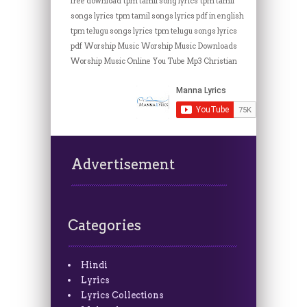
free download
tpm tamil song lyrics
tpm tamil
songs lyrics
tpm tamil songs lyrics pdf in english
tpm telugu songs lyrics
tpm telugu songs lyrics
pdf
Worship Music
Worship Music Downloads
Worship Music Online
You Tube Mp3 Christian
Advertisement
Categories
Hindi
Lyrics
Lyrics Collections