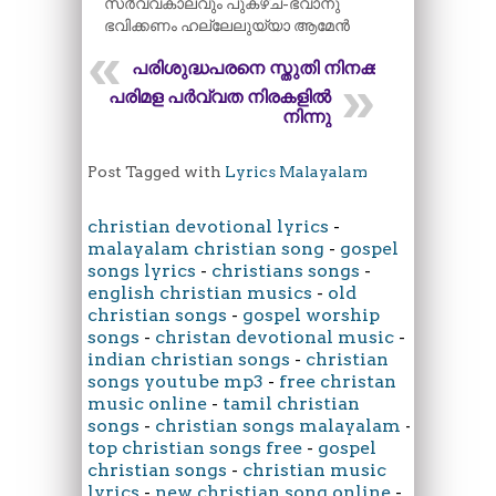
സർവ്വകാലവും പുകഴ്ച-ഭവാനു
ഭവിക്കണം ഹല്ലേലുയ്യാ ആമേൻ
പരിശുദ്ധപരനെ സ്തുതി നിനക്ക്
പരിമള പർവ്വത നിരകളിൽ
നിന്നു
Post Tagged with
Lyrics Malayalam
christian devotional lyrics
-
malayalam christian song
-
gospel
songs lyrics
-
christians songs
-
english christian musics
-
old
christian songs
-
gospel worship
songs
-
christan devotional music
-
indian christian songs
-
christian
songs youtube mp3
-
free christan
music online
-
tamil christian
songs
-
christian songs malayalam
-
top christian songs free
-
gospel
christian songs
-
christian music
lyrics
-
new christian song online
-