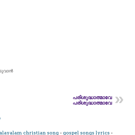
ീടുവാൻ
പരിശുദ്ധാത്മാവേ
പരിശുദ്ധാത്മാവേ
m
layalam christian song
-
gospel songs lyrics
-