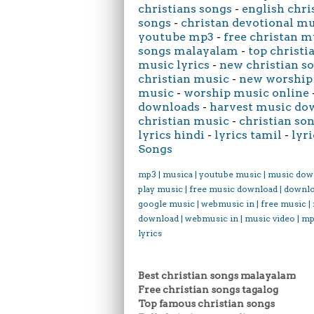
christians songs
-
english chri
songs
-
christan devotional m
youtube mp3
-
free christan m
songs malayalam
-
top christi
music lyrics
-
new christian s
christian music
-
new worship
music
-
worship music online
downloads
-
harvest music do
christian music
-
christian son
lyrics hindi
-
lyrics tamil
-
lyri
Songs
mp3 | musica | youtube music | music dow
play music | free music download | downl
google music | webmusic in | free music |
download | webmusic in | music video | mp
lyrics
Best christian songs malayalam
Free christian songs tagalog
Top famous christian songs