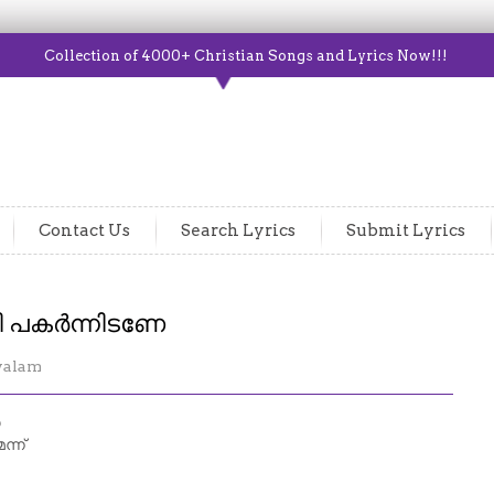
Collection of 4000+ Christian Songs and Lyrics Now!!!
Contact Us
Search Lyrics
Submit Lyrics
ി പകർന്നിടണേ
yalam
േ
്ന്