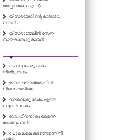
അപ്പനാണേ എന്റെ
യിസ്രയേലിന്റെ രാജാവേ
സർവ്വ
യിസ്രായേലിൻ സേന
നായകനേശു രാജൻ
ചെന്നു ചേരും നാം –
നിത്യദേശം
ഈ മരുയാത്രയതിൽ
നിന്നെ തനിയെ
നല്ലൊരു ദേശം എത്ര
സുന്ദര ദേശം
ബലഹീനനാകു മെന്നെ
താങ്ങും നല്ല
പോകല്ലെ കടന്നെന്നെ നീ
പ്രീയ