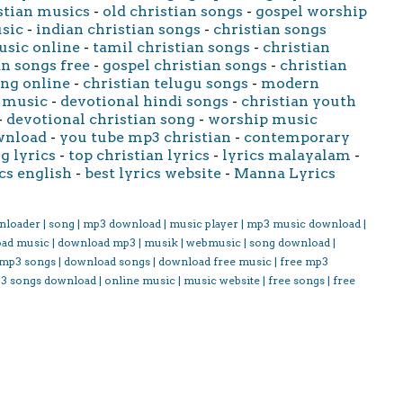
stian musics
-
old christian songs
-
gospel worship
usic
-
indian christian songs
-
christian songs
usic online
-
tamil christian songs
-
christian
an songs free
-
gospel christian songs
-
christian
ong online
-
christian telugu songs
-
modern
 music
-
devotional hindi songs
-
christian youth
-
devotional christian song
-
worship music
wnload
-
you tube mp3 christian
-
contemporary
g lyrics
-
top christian lyrics
-
lyrics malayalam
-
cs english
-
best lyrics website
-
Manna Lyrics
nloader | song | mp3 download | music player | mp3 music download |
oad music | download mp3 | musik | webmusic | song download |
 mp3 songs | download songs | download free music | free mp3
3 songs download | online music | music website | free songs | free