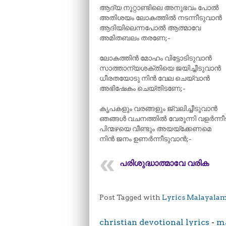
ആദ്യ നൂറ്റാണ്ടിലെ അനുഭവം പോൽ
അതിശയം ലോകത്തിൽ നടന്നീടുവാൻ
ആദിയിലെന്നപോൽ ആത്മാവേ
അമിതബലം തരണേ;-
ലോകത്തിൻ മോഹം വിട്ടോടിടുവാൻ
സാത്താന്യശക്തിയെ ജയിച്ചീടുവാൻ
ധീരതയോടു നിൻ വേല ചെയ്‌വാൻ
അഭിഷേകം ചെയ്തിടണേ;-
കൃപകളും വരങ്ങളും ജ്വലിച്ചീടുവാൻ
ഞങ്ങൾ വചനത്തിൽ വേരൂന്നി വളർന്ന
പിന്മഴയെ വീണ്ടും അയയ്ക്കേണമെ
നിൻ ജനം ഉണർന്നീടുവാൻ;-
പരിശുദ്ധാത്മാവേ വരിക
Post Tagged with
Lyrics Malayala
christian devotional lyrics
-
ma