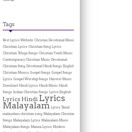
Tags
Best Lyrics Website
Christan Devotional Music
Christian Lyrics
Christian Song Lyrics
Christian Telugu Songs
Christian Youth Music
Contemporary Christian Music
Devotional
Christian Song
Devotional Hindi Songs
English
Christian Musics
Gospel Songs
Gospel Songs
Lyrics
Gospel Worship Songs
Harvest Music
Download
Hindi Lyrics
Hindi Music
Hindi
Songs
Indian Christian Songs
Lyrics English
Lyrics
Lyrics Hindi
Malayalam
Lyrics Tamil
malayalam christian song
Malayalam Christian
Songs
Malayalam Lyrics
Malayalam Music
Malayalam Songs
Manna Lyrics
Modern