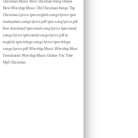
Christian Music
New Christian Song Online
New Worship Music
Old Christian Songs
Top
Christian Lyrics
tpm english songs lyrics
tpm
malayalam songs lyrics pdf
tpm song lyrics pdf
free download
tpm tamil song lyrics
tpm tamil
songs lyrics
tpm tamil songs lyrics pdf in
english
tpm telugu songs lyrics
tpm telugu
songs lyrics pdf
Worship Music
Worship Music
Downloads
Worship Music Online
You Tube
Mp3 Christian