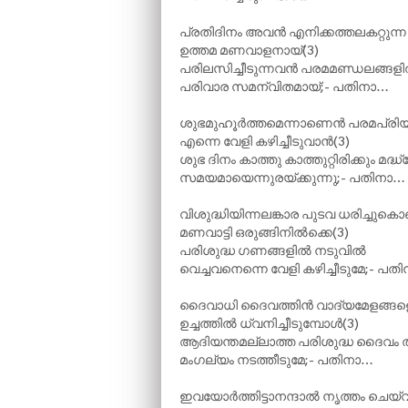
പ്രതിദിനം അവൻ എനിക്കത്തലകറ്റുന്ന
ഉത്തമ മണവാളനായ്(3)
പരിലസിച്ചീടുന്നവൻ പരമമണ്ഡലങ്ങള
പരിവാര സമന്വിതമായ്;- പതിനാ…
ശുഭമുഹൂർത്തമെന്നാണെൻ പരമപ്രി
എന്നെ വേളി കഴിച്ചീടുവാൻ(3)
ശുഭ ദിനം കാത്തു കാത്തുറ്റിരിക്കും മദ്ധ
സമയമായെന്നുരയ്ക്കുന്നു;- പതിനാ…
വിശുദ്ധിയിന്നലങ്കാര പുടവ ധരിച്ചുകൊണ
മണവാട്ടി ഒരുങ്ങിനിൽക്കെ(3)
പരിശുദ്ധ ഗണങ്ങളിൽ നടുവിൽ
വെച്ചവനെന്നെ വേളി കഴിച്ചീടുമേ;- പത
ദൈവാധി ദൈവത്തിൻ വാദ്യമേളങ്ങള
ഉച്ചത്തിൽ ധ്വനിച്ചീടുമ്പോൾ(3)
ആദിയന്തമല്ലാത്ത പരിശുദ്ധ ദൈവം
മംഗല്യം നടത്തീടുമേ;- പതിനാ…
ഇവയോർത്തിട്ടാനന്ദാൽ നൃത്തം ചെയ്