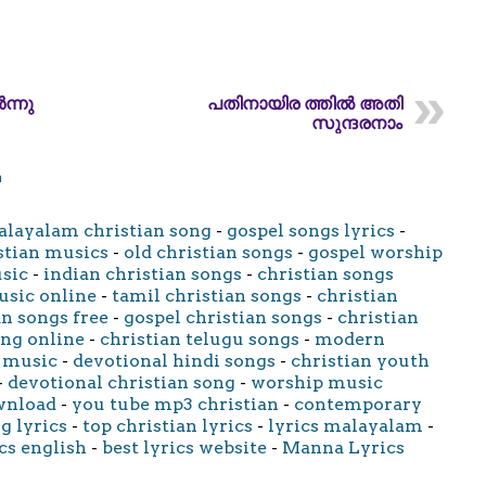
ന്നു
പതിനായിര ത്തിൽ അതി
സുന്ദരനാം
m
layalam christian song
-
gospel songs lyrics
-
stian musics
-
old christian songs
-
gospel worship
usic
-
indian christian songs
-
christian songs
usic online
-
tamil christian songs
-
christian
an songs free
-
gospel christian songs
-
christian
ong online
-
christian telugu songs
-
modern
 music
-
devotional hindi songs
-
christian youth
-
devotional christian song
-
worship music
wnload
-
you tube mp3 christian
-
contemporary
g lyrics
-
top christian lyrics
-
lyrics malayalam
-
cs english
-
best lyrics website
-
Manna Lyrics