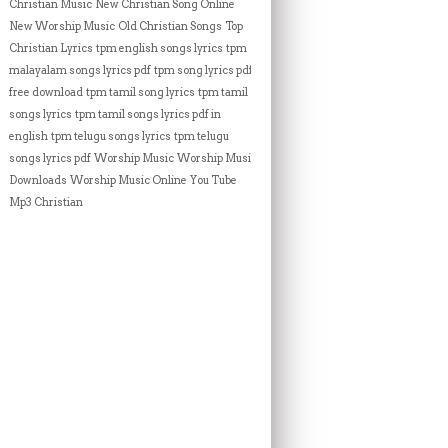
Christian Music
New Christian Song Online
New Worship Music
Old Christian Songs
Top
Christian Lyrics
tpm english songs lyrics
tpm
malayalam songs lyrics pdf
tpm song lyrics pdf
free download
tpm tamil song lyrics
tpm tamil
songs lyrics
tpm tamil songs lyrics pdf in
english
tpm telugu songs lyrics
tpm telugu
songs lyrics pdf
Worship Music
Worship Music
Downloads
Worship Music Online
You Tube
Mp3 Christian