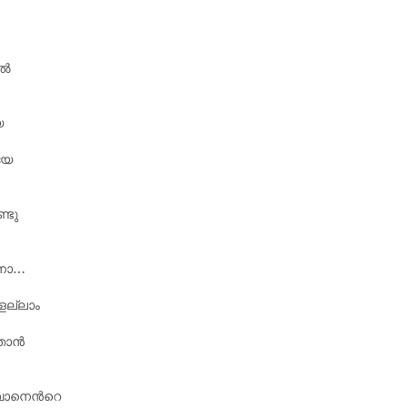
ിൽ
യ
്യേ
്ടു
ിനാ…
െല്ലാം
 താൻ
വാനെന്‍റെ