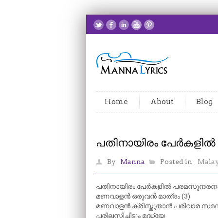
Home
About
Blog
പതിനായിരം പേർകളിൽ
By
Manna
Posted in
Mala
പതിനായിരം പേർകളിൽ പരമസുന്ദര
മണവാളൻ ഒരുവൻ മാത്രം (3)
മണവാളൻ ക്രിസ്തുതാൻ പരിവാര സമന
പരിലസിച്ചീടും മദ്ധ്യേ