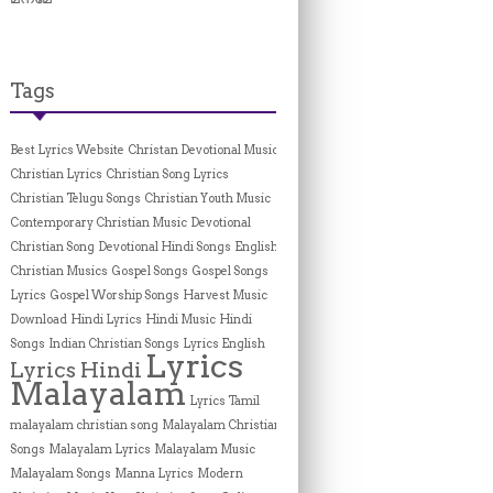
Tags
Best Lyrics Website
Christan Devotional Music
Christian Lyrics
Christian Song Lyrics
Christian Telugu Songs
Christian Youth Music
Contemporary Christian Music
Devotional
Christian Song
Devotional Hindi Songs
English
Christian Musics
Gospel Songs
Gospel Songs
Lyrics
Gospel Worship Songs
Harvest Music
Download
Hindi Lyrics
Hindi Music
Hindi
Songs
Indian Christian Songs
Lyrics English
Lyrics
Lyrics Hindi
Malayalam
Lyrics Tamil
malayalam christian song
Malayalam Christian
Songs
Malayalam Lyrics
Malayalam Music
Malayalam Songs
Manna Lyrics
Modern