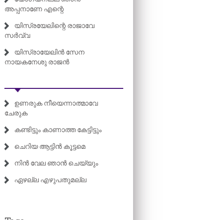
അപ്പനാണേ എന്റെ
യിസ്രയേലിന്റെ രാജാവേ
സർവ്വ
യിസ്രായേലിൻ സേന
നായകനേശു രാജൻ
ഉണരുക നീയെന്നാത്മാവേ
ചേരുക
കണ്ടിട്ടും കാണാത്ത കേട്ടിട്ടും
ചെറിയ ആട്ടിൻ കൂട്ടമെ
നിൻ വേല ഞാൻ ചെയ്യും
ഏഴല്ല എഴുപതുമല്ല