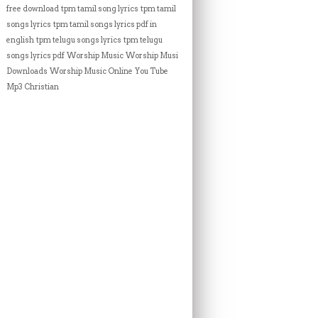
free download
tpm tamil song lyrics
tpm tamil
songs lyrics
tpm tamil songs lyrics pdf in
english
tpm telugu songs lyrics
tpm telugu
songs lyrics pdf
Worship Music
Worship Music
Downloads
Worship Music Online
You Tube
Mp3 Christian