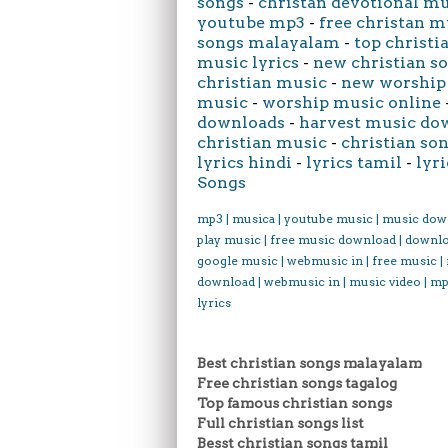
songs
-
christan devotional m
youtube mp3
-
free christan m
songs malayalam
-
top christi
music lyrics
-
new christian s
christian music
-
new worship
music
-
worship music online
downloads
-
harvest music do
christian music
-
christian son
lyrics hindi
-
lyrics tamil
-
lyri
Songs
mp3 | musica | youtube music | music dow
play music | free music download | downl
google music | webmusic in | free music |
download | webmusic in | music video | mp
lyrics
Best christian songs malayalam
Free christian songs tagalog
Top famous christian songs
Full christian songs list
Besst christian songs tamil