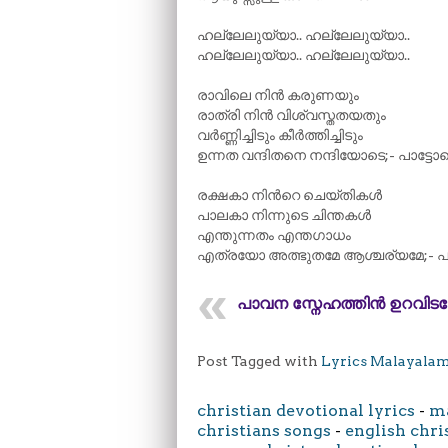
ഹല്ലേലുയ്യാ.. ഹല്ലേലുയ്യാ..
ഹല്ലേലുയ്യാ.. ഹല്ലേലുയ്യാ..
രാവിലെ നിൻ കരുണയും
രാത്രി നിൻ വിശ്വസ്തതയതും
വർണ്ണിച്ചിടും കീർത്തിച്ചിടും
ഉന്നത വന്ദിതനെ നന്ദിയോടെ;- പാട്ടോ
രക്ഷകാ നിന്‍റെ ചെയ്തികൾ
പാലകാ നിന്നുടെ ചിന്തകൾ
എന്തുന്നതം എന്തഗാധം
എത്രയോ അത്ഭുതമേ ആശ്ചര്യമേ;- പാ
പാവന സ്നേഹത്തിൻ ഉറവിടമ
Post Tagged with
Lyrics Malayala
christian devotional lyrics
-
ma
christians songs
-
english chri