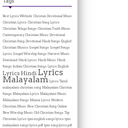
Tags
Best Lyrics Website
Christan Devotional Music
Christian Lyrics
Christian Song Lyrics
Christian Telugu Songs
Christian Youth Music
Contemporary Christian Music
Devotional
Christian Song
Devotional Hindi Songs
English
Christian Musics
Gospel Songs
Gospel Songs
Lyrics
Gospel Worship Songs
Harvest Music
Download
Hindi Lyrics
Hindi Music
Hindi
Songs
Indian Christian Songs
Lyrics English
Lyrics
Lyrics Hindi
Malayalam
Lyrics Tamil
malayalam christian song
Malayalam Christian
Songs
Malayalam Lyrics
Malayalam Music
Malayalam Songs
Manna Lyrics
Modern
Christian Music
New Christian Song Online
New Worship Music
Old Christian Songs
Top
Christian Lyrics
tpm english songs lyrics
tpm
malayalam songs lyrics pdf
tpm song lyrics pdf