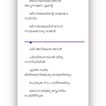
യോഗ്യനല്ല ഞാൻ
അപ്പനാണേ എന്റെ
യിസ്രയേലിന്റെ രാജാവേ
സർവ്വ
യിസ്രായേലിൻ സേന
നായകനേശു രാജൻ
വഴി അറിയതെ ഞാൻ
പ്രാർത്ഥനയാൽ തിരു
സന്നിധിയിൽ
എത്ര നല്ല
മിത്രമെനിക്കേശു ഭാരമത്രയും
പോകുക നാം പാരിലെങ്ങും
യഹോവയ്‌ക്കു സ്തോത്രം
ചെയ്തീടുക