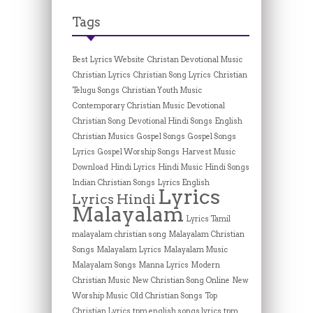
Tags
Best Lyrics Website
Christan Devotional Music
Christian Lyrics
Christian Song Lyrics
Christian
Telugu Songs
Christian Youth Music
Contemporary Christian Music
Devotional
Christian Song
Devotional Hindi Songs
English
Christian Musics
Gospel Songs
Gospel Songs
Lyrics
Gospel Worship Songs
Harvest Music
Download
Hindi Lyrics
Hindi Music
Hindi Songs
Indian Christian Songs
Lyrics English
Lyrics
Lyrics Hindi
Malayalam
Lyrics Tamil
malayalam christian song
Malayalam Christian
Songs
Malayalam Lyrics
Malayalam Music
Malayalam Songs
Manna Lyrics
Modern
Christian Music
New Christian Song Online
New
Worship Music
Old Christian Songs
Top
Christian Lyrics
tpm english songs lyrics
tpm