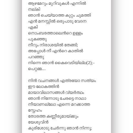
ആഴമേറും മുറിവുകൾ എന്നിൽ
നല്കി
ഞാൻ ചെയ്യാത്ത കുറ്റം ചുമത്തി
എൻ മനസ്സിൽ ഒരുപാടു വേദന
ഏകി
നൊംബരത്താലെന്‍റെ ഉള്ളം
പുകഞ്ഞു
നീറും നിരാശയിൽ തേങ്ങി;
അപ്പോൾ നീ എന്‍റെ കാതിൽ
പറഞ്ഞു
നിന്നെ ഞാൻ കൈവെടിയില്ല(2);-
പെറ്റമ്മ…
നിൻ വചനങ്ങൾ എത്രയോ സത്യം
ഈ ലോകത്തിൻ
മായാവിലാസങ്ങൾ വ്യർത്ഥം
ഞാൻ നിന്നോടു ചേരട്ടെ നാഥാ
നീയാണല്ലോ എന്നെ മറക്കാത്ത
സ്നേഹം
തോരത്ത കണ്ണീരുമായ്ക്കും
യേശുവിൻ
കുരിശോടു ചേർന്നു ഞാൻ നിന്നു;