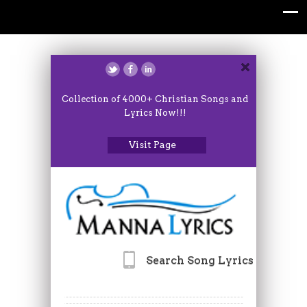
Collection of 4000+ Christian Songs and
Lyrics Now!!!
Visit Page
Search Song Lyrics