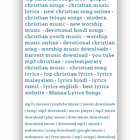
christian songs
-
christian music
lyrics
-
new christian song online
-
christian telugu songs
-
modern
christian music
-
new worship
music
-
devotional hindi songs
-
christian youth music
-
worship
music online
-
devotional christian
song
-
worship music downloads
-
harvest music download
-
you tube
mp3 christian
-
contemporary
christian music
-
christian song
lyrics
-
top christian lyrics
-
lyrics
malayalam
-
lyrics hindi
-
lyrics
tamil
-
lyrics english
-
best lyrics
website
-
Manna Lyrics Songs
mp3 | musica | youtube music | music downloader
| song | mp3 download | music player | mp3 music
download | play music | free music download |
download music | download mp3 | musik |
webmusic | song download | google music |
webmusic in | free music | mp3 songs | download