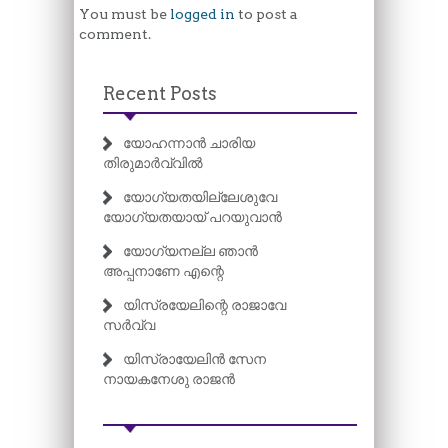
You must be
logged in
to post a
comment.
Recent Posts
യോഹന്നാൻ ചാരിയ
തിരുമാർവ്വിൽ
യോഗ്യതയില്ലേശുവേ
യോഗ്യതയായ് പറയുവാൻ
യോഗ്യനല്ല ഞാൻ
അപ്പനാണേ എന്റെ
യിസ്രയേലിന്റെ രാജാവേ
സർവ്വ
യിസ്രായേലിൻ സേന
നായകനേശു രാജൻ