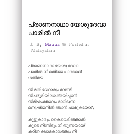
പ്രാണനാഥാ യേശുദേവാ
പാരിൽ നീ
By
Manna
Posted in
Malayalam
പ്രാണനാഥാ യേശു ദേവാ
പാരിൽ നീ മതിയേ പാദമെൻ
ഗതിയേ
നീ മതി വേറാരും വേണ്ടീ-
നീചഭൂമിയിലാശ്രയിപ്പാൻ
നിമിഷംതോറും മാറിടുന്ന
മനുഷ്യനിൽ ഞാൻ ചാരുകയോ?;-
കൂട്ടുകാരും കൈവെടിഞ്ഞാൽ
കൂടെ നിന്നിടും നീ തുണയായ്
കഠിന ക്ഷാമകാലത്തും നീ