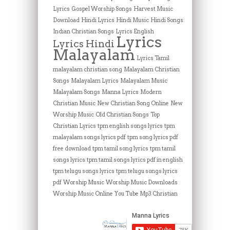
Lyrics
Gospel Worship Songs
Harvest Music
Download
Hindi Lyrics
Hindi Music
Hindi Songs
Indian Christian Songs
Lyrics English
Lyrics
Lyrics Hindi
Malayalam
Lyrics Tamil
malayalam christian song
Malayalam Christian
Songs
Malayalam Lyrics
Malayalam Music
Malayalam Songs
Manna Lyrics
Modern
Christian Music
New Christian Song Online
New
Worship Music
Old Christian Songs
Top
Christian Lyrics
tpm english songs lyrics
tpm
malayalam songs lyrics pdf
tpm song lyrics pdf
free download
tpm tamil song lyrics
tpm tamil
songs lyrics
tpm tamil songs lyrics pdf in english
tpm telugu songs lyrics
tpm telugu songs lyrics
pdf
Worship Music
Worship Music Downloads
Worship Music Online
You Tube Mp3 Christian