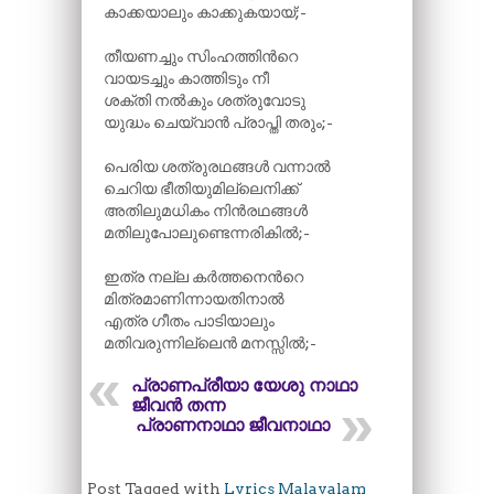
കാക്കയാലും കാക്കുകയായ്;-
തീയണച്ചും സിംഹത്തിന്‍റെ
വായടച്ചും കാത്തിടും നീ
ശക്തി നൽകും ശത്രുവോടു
യുദ്ധം ചെയ്‌വാൻ പ്രാപ്തി തരും;-
പെരിയ ശത്രുരഥങ്ങൾ വന്നാൽ
ചെറിയ ഭീതിയുമില്ലെനിക്ക്
അതിലുമധികം നിൻരഥങ്ങൾ
മതിലുപോലുണ്ടെന്നരികിൽ;-
ഇത്ര നല്ല കർത്തനെന്‍റെ
മിത്രമാണിന്നായതിനാൽ
എത്ര ഗീതം പാടിയാലും
മതിവരുന്നില്ലെൻ മനസ്സിൽ;-
പ്രാണപ്രീയാ യേശു നാഥാ
ജീവൻ തന്ന
പ്രാണനാഥാ ജീവനാഥാ
Post Tagged with
Lyrics Malayalam