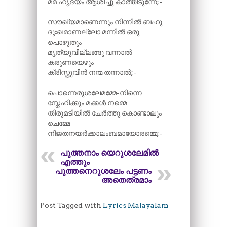
മമ ഹൃദയം ആശിച്ചു കാത്തിടുന്നേ;-
സൗഖ്യമാണെന്നും നിന്നിൽ ബഹു
ദുഃഖമാണല്ലോ മന്നിൽ ഒരു
പൊഴുതും
മൃത്യുവില്ലങ്ങു വന്നാൽ
കരുണയെഴും
ക്രിസ്തുവിൻ നന്മ തന്നാൽ;-
പൊന്നെരുശലേമമ്മേ-നിന്നെ
സ്നേഹിക്കും മക്കൾ നമ്മെ
തിരുമടിയിൽ ചേർത്തു കൊണ്ടാലും
ചെമ്മേ
നിജതനയർക്കാലംബമായോരമ്മെ;-
പുത്തനാം യെറുശലേമിൽ
എത്തും
പുത്തനെറുശലേം പട്ടണം
അതെത്രമാം
Post Tagged with
Lyrics Malayalam