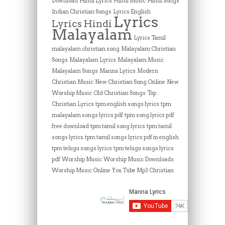
Download
Hindi Lyrics
Hindi Music
Hindi Songs
Indian Christian Songs
Lyrics English
Lyrics
Lyrics Hindi
Malayalam
Lyrics Tamil
malayalam christian song
Malayalam Christian
Songs
Malayalam Lyrics
Malayalam Music
Malayalam Songs
Manna Lyrics
Modern
Christian Music
New Christian Song Online
New
Worship Music
Old Christian Songs
Top
Christian Lyrics
tpm english songs lyrics
tpm
malayalam songs lyrics pdf
tpm song lyrics pdf
free download
tpm tamil song lyrics
tpm tamil
songs lyrics
tpm tamil songs lyrics pdf in english
tpm telugu songs lyrics
tpm telugu songs lyrics
pdf
Worship Music
Worship Music Downloads
Worship Music Online
You Tube Mp3 Christian