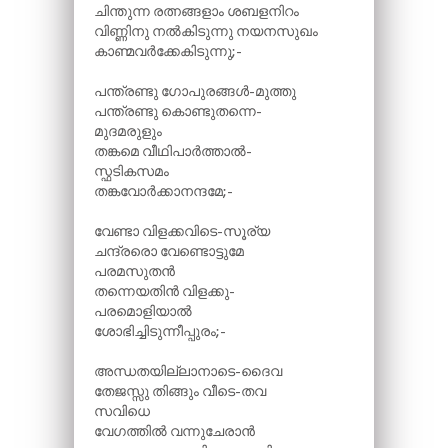
ചിന്തുന്ന രത്നങ്ങളാം ശബളനിറം
വിണ്ണിനു നൽകിടുന്നു നയനസുഖം
കാണ്മവർക്കേകിടുന്നു;-
പന്ത്രണ്ടു ഗോപുരങ്ങൾ-മുത്തു
പന്ത്രണ്ടു കൊണ്ടുതന്നെ-
മുദമരുളും
തങ്കമെ വീഥിപാർത്താൽ-
സ്ഫടികസമം
തങ്കവോർക്കാനന്ദമേ;-
വേണ്ടാ വിളക്കവിടെ-സൂര്യ
ചന്ദ്രരൊ വേണ്ടൊട്ടുമേ
പരമസുതൻ
തന്നെയതിൻ വിളക്കു-
പരമൊളിയാൽ
ശോഭിച്ചിടുന്നീപ്പുരം;-
അന്ധതയില്ലാനാടെ-ദൈവ
തേജസ്സു തിങ്ങും വീടെ-തവ
സവിധെ
വേഗത്തിൽ വന്നുചേരാൻ