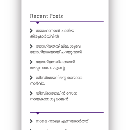
Recent Posts
യോഹന്നാൻ ചാരിയ
തിരുമാർവ്വിൽ
യോഗ്യതയില്ലേശുവേ
യോഗ്യതയായ് പറയുവാൻ
യോഗ്യനല്ല ഞാൻ
അപ്പനാണേ എന്റെ
യിസ്രയേലിന്റെ രാജാവേ
സർവ്വ
യിസ്രായേലിൻ സേന
നായകനേശു രാജൻ
നാളെ നാളെ എന്നതോർത്ത്