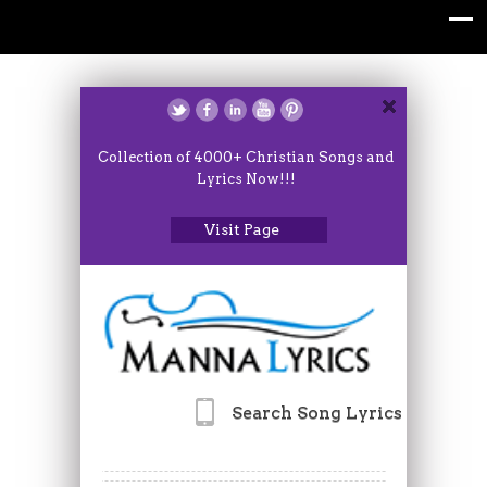
Collection of 4000+ Christian Songs and
Lyrics Now!!!
Visit Page
Search Song Lyrics