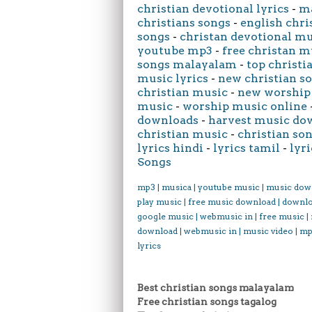
christian devotional lyrics
-
ma
christians songs
-
english chri
songs
-
christan devotional m
youtube mp3
-
free christan m
songs malayalam
-
top christi
music lyrics
-
new christian s
christian music
-
new worship
music
-
worship music online
downloads
-
harvest music do
christian music
-
christian son
lyrics hindi
-
lyrics tamil
-
lyri
Songs
mp3 | musica | youtube music | music dow
play music | free music download | downl
google music | webmusic in | free music |
download | webmusic in | music video | mp
lyrics
Best christian songs malayalam
Free christian songs tagalog