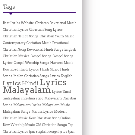
Tags
Best Lyrics Website
Christan Devotional Music
Christian Lyrics
Christian Song Lyrics
Christian Telugu Songs
Christian Youth Music
Contemporary Christian Music
Devotional
Christian Song
Devotional Hindi Songs
English
Christian Musics
Gospel Songs
Gospel Songs
Lyrics
Gospel Worship Songs
Harvest Music
Download
Hindi Lyrics
Hindi Music
Hindi
Songs
Indian Christian Songs
Lyrics English
Lyrics
Lyrics Hindi
Malayalam
Lyrics Tamil
malayalam christian song
Malayalam Christian
Songs
Malayalam Lyrics
Malayalam Music
Malayalam Songs
Manna Lyrics
Modern
Christian Music
New Christian Song Online
New Worship Music
Old Christian Songs
Top
Christian Lyrics
tpm english songs lyrics
tpm