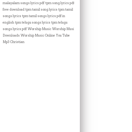
malayalam songs lyrics pdf
tpm song lyrics pdf
free download
tpm tamil song lyrics
tpm tamil
songs lyrics
tpm tamil songs lyrics pdf in
english
tpm telugu songs lyrics
tpm telugu
songs lyrics pdf
Worship Music
Worship Music
Downloads
Worship Music Online
You Tube
Mp3 Christian