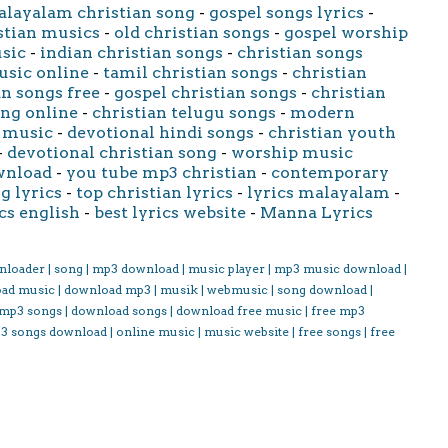
layalam christian song
-
gospel songs lyrics
-
stian musics
-
old christian songs
-
gospel worship
usic
-
indian christian songs
-
christian songs
usic online
-
tamil christian songs
-
christian
an songs free
-
gospel christian songs
-
christian
ong online
-
christian telugu songs
-
modern
 music
-
devotional hindi songs
-
christian youth
-
devotional christian song
-
worship music
wnload
-
you tube mp3 christian
-
contemporary
g lyrics
-
top christian lyrics
-
lyrics malayalam
-
cs english
-
best lyrics website
-
Manna Lyrics
nloader | song | mp3 download | music player | mp3 music download |
oad music | download mp3 | musik | webmusic | song download |
 mp3 songs | download songs | download free music | free mp3
3 songs download | online music | music website | free songs | free