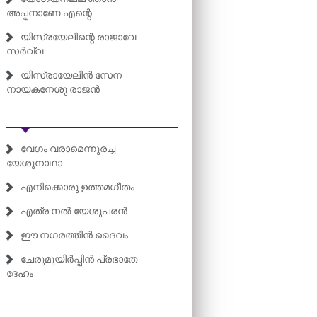
അപ്പനാണേ എന്റെ
യിസ്രയേലിന്റെ രാജാവേ
സർവ്വ
യിസ്രായേലിൻ സേന
നായകനേശു രാജൻ
വേഗം വരാമെന്നുരച്ച
യേശുനാഥാ
എനിക്കൊരു ഉത്തമഗീതം
എത്ര നൽ യേശുപരൻ
ഈ നഗരത്തിൻ ദൈവം
ചേരുമുയിർപ്പിൻ പ്രഭാതേ
ദേഹം