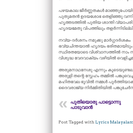
പഴയകാല ജീർണ്ണതകൾ മാഞ്ഞുപോയിട
പുതുമതൻ ഉദയശോഭ തെളിഞ്ഞു വന്നി
ഹൃത്തടത്തിൽ പുതിയ ശാന്തി വ്യാപരിച്
ഹൃദയമേതു വിപത്തിലും തളർന്നിടില്ല
നവ്യ-ദർശനം നമുക്കു മാർഗ്ഗദർശകം
ഭവ്യചിന്തയാൽ ഹൃദയം ഭരിതമായിടും
സ്ഥിരതയോടെ വിശ്വാസത്തിൽ നാം നട
വിശുദ്ധ വേദവാക്യം വഴിയിൽ വെളിച്ചമ
അരുമനാഥനേശു എന്നും കൂടെയുണ്ട
അരുളി തന്റെ സ്നേഹം തമ്മിൽ പങ്കുവെച്
മഹിതവേല ഭൂവിൽ നമ്മൾ പൂർത്തിയാക്ക
ദൈവരാജ്യ നിർമ്മിതിയിൽ പങ്കുചേർന്
പുതിയൊരു പാട്ടൊന്നു
പാടുവാൻ
Post Tagged with
Lyrics Malayala