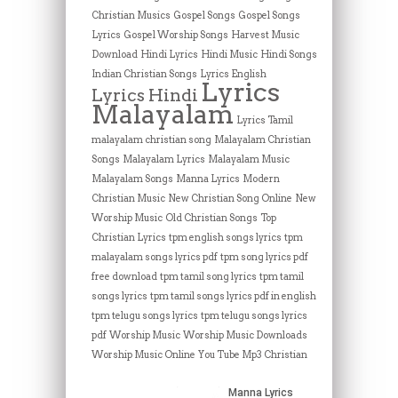
Christian Musics
Gospel Songs
Gospel Songs
Lyrics
Gospel Worship Songs
Harvest Music
Download
Hindi Lyrics
Hindi Music
Hindi Songs
Indian Christian Songs
Lyrics English
Lyrics
Lyrics Hindi
Malayalam
Lyrics Tamil
malayalam christian song
Malayalam Christian
Songs
Malayalam Lyrics
Malayalam Music
Malayalam Songs
Manna Lyrics
Modern
Christian Music
New Christian Song Online
New
Worship Music
Old Christian Songs
Top
Christian Lyrics
tpm english songs lyrics
tpm
malayalam songs lyrics pdf
tpm song lyrics pdf
free download
tpm tamil song lyrics
tpm tamil
songs lyrics
tpm tamil songs lyrics pdf in english
tpm telugu songs lyrics
tpm telugu songs lyrics
pdf
Worship Music
Worship Music Downloads
Worship Music Online
You Tube Mp3 Christian