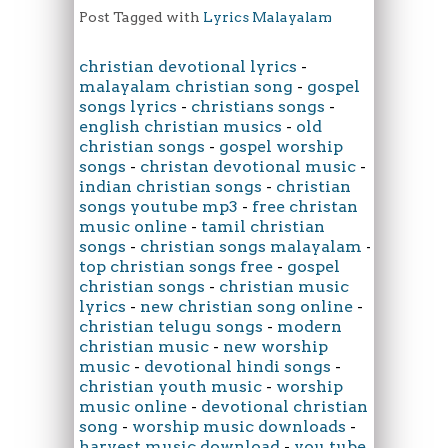
Post Tagged with
Lyrics Malayalam
christian devotional lyrics
-
malayalam christian song
-
gospel
songs lyrics
-
christians songs
-
english christian musics
-
old
christian songs
-
gospel worship
songs
-
christan devotional music
-
indian christian songs
-
christian
songs youtube mp3
-
free christan
music online
-
tamil christian
songs
-
christian songs malayalam
-
top christian songs free
-
gospel
christian songs
-
christian music
lyrics
-
new christian song online
-
christian telugu songs
-
modern
christian music
-
new worship
music
-
devotional hindi songs
-
christian youth music
-
worship
music online
-
devotional christian
song
-
worship music downloads
-
harvest music download
-
you tube