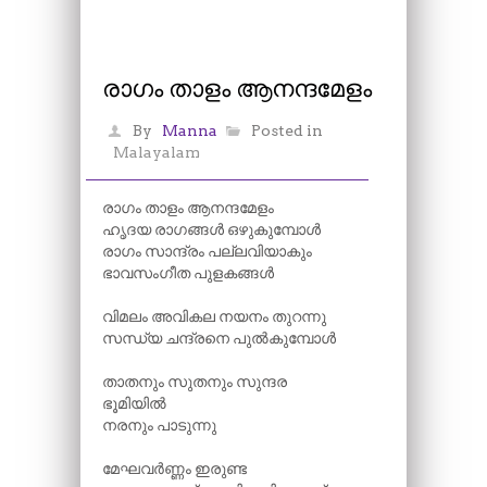
രാഗം താളം ആനന്ദമേളം
By
Manna
Posted in
Malayalam
രാഗം താളം ആനന്ദമേളം
ഹൃദയ രാഗങ്ങൾ ഒഴുകുമ്പോൾ
രാഗം സാന്ദ്രം പല്ലവിയാകും
ഭാവസംഗീത പുളകങ്ങൾ
വിമലം അവികല നയനം തുറന്നു
സന്ധ്യ ചന്ദ്രനെ പുൽകുമ്പോൾ
താതനും സുതനും സുന്ദര
ഭൂമിയിൽ
നരനും പാടുന്നു
മേഘവർണ്ണം ഇരുണ്ട