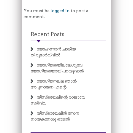
You must be
logged in
to post a
comment.
Recent Posts
യോഹന്നാൻ ചാരിയ
തിരുമാർവ്വിൽ
യോഗ്യതയില്ലേശുവേ
യോഗ്യതയായ് പറയുവാൻ
യോഗ്യനല്ല ഞാൻ
അപ്പനാണേ എന്റെ
യിസ്രയേലിന്റെ രാജാവേ
സർവ്വ
യിസ്രായേലിൻ സേന
നായകനേശു രാജൻ