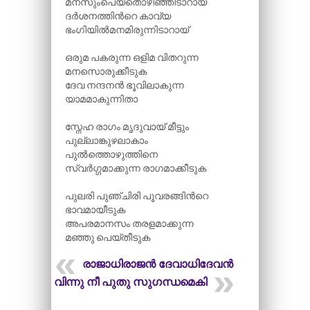
മനസുംപെയ്തൊഴിഞ്ഞിടാറായ്
ദർശനത്തിന്‍റെ കാവ്യ
ഭംഗിയിൽമനമിരുന്നിടാറായ്
ഒരുമ പകരുന്ന ഒളിമ വിതറുന്ന
മനസൊരുക്കീടുക
ദേവ നന്ദനൻ ഭൂവിലാകുന്ന
യാമമാകുന്നിതാ
സ്നേഹ രാഗം മൃദുവായ് മീട്ടും
പുല്ലാങ്കുഴലാകാം
പുൽത്തൊഴുത്തിനെ
സ്വർഗ്ഗമാക്കുന്ന രാഗമാക്കീടുക
പുലരി പുഞ്ചിരി പൂവരങ്ങിന്‍റെ
ഭാവമായീടുക
അപരമാനസം തരളമാക്കുന്ന
മഞ്ഞു പെയ്തീടുക
രാജാധിരാജൻ ദേവാധിദേവൻ
പൂവിന്നു നീ പുതു സുഗന്ധമെകി