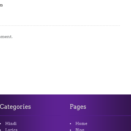
am
mment.
Categories
Pages
Hindi
Home
Lyrics
Blog