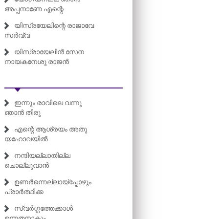
അപ്പനാണേ എന്റെ
യിസ്രയേലിന്റെ രാജാവേ
സർവ്വ
യിസ്രായേലിൻ സേന
നായകനേശു രാജൻ
ഇന്നും രാവിലെ വന്നു
ഞാൻ തിരു
എന്റെ ആശ്രയം അതു
യഹോവയിൽ
നന്ദിയല്ലാതില്ല
ചൊല്ലുവാൻ
ഉണർന്നെല്ലായ്പ്പോഴും
പ്രാർത്ഥിക്ക
സ്വർഗ്ഗത്തേക്കാൾ
ഉന്നതനാകും