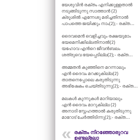
യേശുവിൻ രക്തം എനിക്കുള്ളതാൽ
നടുങ്ങിടുന്നു സാത്താൻ (2)
ക്രൂശിൽ എന്നേശു മരിച്ചതിനാൽ
പാപത്തെ ജയിക്കും നാം(2);- രക്ത…
ദൈവമെൻ വെളിച്ചവും രക്ഷയുമാം
ഭയമെനിക്കില്ലതിനാൽ(2)
യഹോവ എന്‍റെ ജീവൻബലം
ശത്രുവെ ഭയപ്പെടില്ല(2);- രക്ത…
അമ്മതൻ കുഞ്ഞിനെ മറന്നാലും
എൻ ദൈവം മറക്കുകില്ല(2)
താതനെപ്പോലെ കരുതിടുന്നു
അഭിഷേകം ചെയ്തിടുന്നു(2);- രക്ത…
മലകൾ കുന്നുകൾ മാറിയാലും
എൻ ദൈവം മാറുകില്ല (2)
അനാദി സ്നേഹത്താൽ കരുതിടുന്നു
മാറോട് ചേർത്തിടിന്നു(2);- രക്ത…
രക്തം നിറഞ്ഞോരുറവ
ഉണ്ടല്ലോ