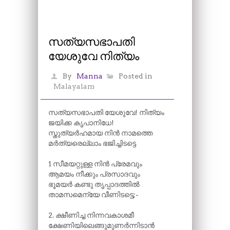
സത്യസഭാപതി
യേശുവേ നിത്യം
By
Manna
Posted in
Malayalam
സത്യസഭാപതി യേശുവേ! നിത്യം
ജയിക്ക കൃപാനിധേ!
സ്തുത്യർഹമായ നിൻ നാമത്തെ
മർത്യരെല്ലാം ഭജിച്ചിടട്ടെ
1 സീമയറ്റുള്ള നിൻ പ്രേമവും
ആമയം നീക്കും പ്രസാദവും
ഭൂമയർ കണ്ടു തൃപ്പാദത്തിൽ
താമസമെന്യേ വീണിടട്ടെ;-
2. ക്ഷീണിച്ച നിന്നവകാശമീ
ക്ഷേണിയിലെങ്ങുമുണർന്നിടാൻ