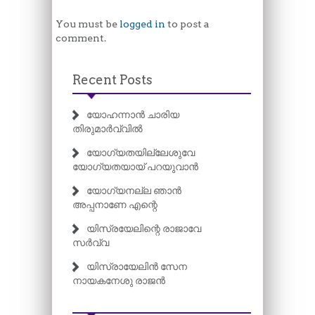
You must be
logged in
to post a
comment.
Recent Posts
യോഹന്നാൻ ചാരിയ
തിരുമാർവ്വിൽ
യോഗ്യതയില്ലേശുവേ
യോഗ്യതയായ് പറയുവാൻ
യോഗ്യനല്ല ഞാൻ
അപ്പനാണേ എന്റെ
യിസ്രയേലിന്റെ രാജാവേ
സർവ്വ
യിസ്രായേലിൻ സേന
നായകനേശു രാജൻ