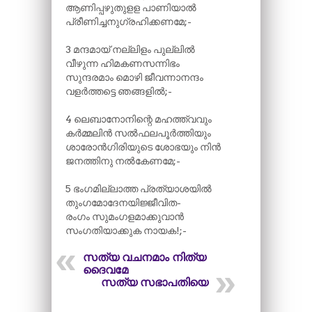
ആണിപ്പഴുതുളള പാണിയാൽ
പ്രീണിച്ചനുഗ്രഹിക്കണമേ;-
3 മന്ദമായ് നല്ലിളം പുല്ലിൽ
വീഴുന്ന ഹിമകണസന്നിഭം
സുന്ദരമാം മൊഴി ജീവന്നാനന്ദം
വളർത്തട്ടെ ഞങ്ങളിൽ;-
4 ലെബാനോനിന്റെ മഹത്ത്വവും
കർമ്മലിൻ സൽഫലപൂർത്തിയും
ശാരോൻഗിരിയുടെ ശോഭയും നിൻ
ജനത്തിനു നൽകേണമേ;-
5 ഭംഗമില്ലാത്ത പ്രത്യാശയിൽ
തുംഗമോദേനയിജ്ജീവിത-
രംഗം സുമംഗളമാക്കുവാൻ
സംഗതിയാക്കുക നായക!;-
സത്യ വചനമാം നിത്യ
ദൈവമേ
സത്യ സഭാപതിയെ