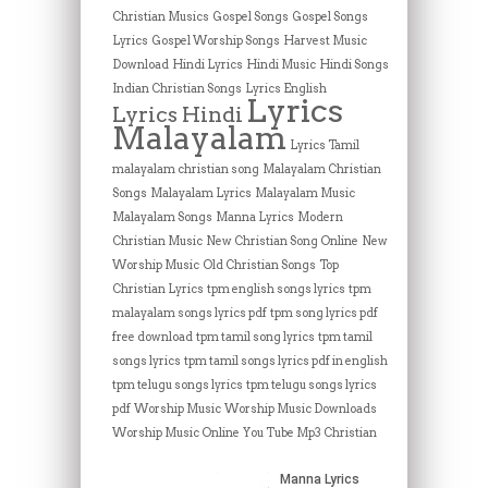
Christian Musics
Gospel Songs
Gospel Songs
Lyrics
Gospel Worship Songs
Harvest Music
Download
Hindi Lyrics
Hindi Music
Hindi Songs
Indian Christian Songs
Lyrics English
Lyrics
Lyrics Hindi
Malayalam
Lyrics Tamil
malayalam christian song
Malayalam Christian
Songs
Malayalam Lyrics
Malayalam Music
Malayalam Songs
Manna Lyrics
Modern
Christian Music
New Christian Song Online
New
Worship Music
Old Christian Songs
Top
Christian Lyrics
tpm english songs lyrics
tpm
malayalam songs lyrics pdf
tpm song lyrics pdf
free download
tpm tamil song lyrics
tpm tamil
songs lyrics
tpm tamil songs lyrics pdf in english
tpm telugu songs lyrics
tpm telugu songs lyrics
pdf
Worship Music
Worship Music Downloads
Worship Music Online
You Tube Mp3 Christian