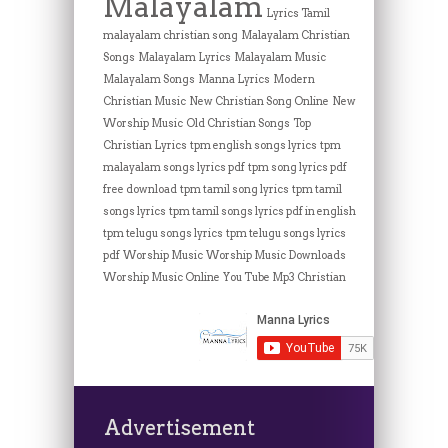
Malayalam
Lyrics Tamil
malayalam christian song
Malayalam Christian
Songs
Malayalam Lyrics
Malayalam Music
Malayalam Songs
Manna Lyrics
Modern
Christian Music
New Christian Song Online
New
Worship Music
Old Christian Songs
Top
Christian Lyrics
tpm english songs lyrics
tpm
malayalam songs lyrics pdf
tpm song lyrics pdf
free download
tpm tamil song lyrics
tpm tamil
songs lyrics
tpm tamil songs lyrics pdf in english
tpm telugu songs lyrics
tpm telugu songs lyrics
pdf
Worship Music
Worship Music Downloads
Worship Music Online
You Tube Mp3 Christian
Advertisement