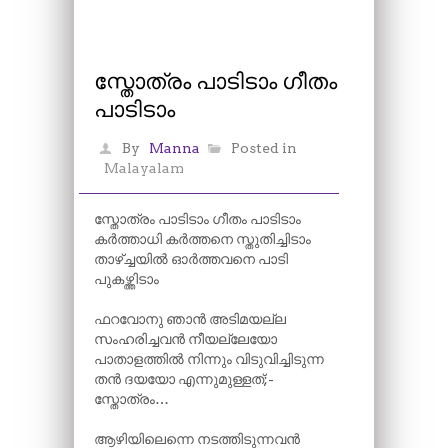
സ്തോത്രം പാടിടാം ഗീതം
പാടിടാം
By
Manna
Posted in
Malayalam
സ്തോത്രം പാടിടാം ഗീതം പാടിടാം
കർത്താധി കർത്തനെ സ്തുതിച്ചിടാം
താഴ്ച്ചയിൽ ഓർത്തവനെ പാടി
പുകഴ്ത്തിടാം
ഫറവോനു ഞാൻ അടിമയല്ല
സംഹരിച്ചവൻ നീയല്ലേയോ
പാതാളത്തിൽ നിന്നും വിടുവിച്ചിടുന്ന
തൻ ദയയോ എന്നുമുള്ളത്;-
സ്തോത്രം…
ആഴിയിലെന്നെ നടത്തിടുന്നവൻ