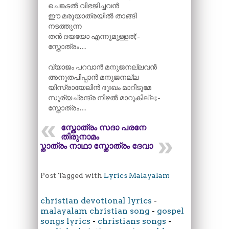
ചെങ്കടൽ വിഭജിച്ചവൻ
ഈ മരുയാത്രയിൽ താങ്ങി
നടത്തുന്ന
തൻ ദയയോ എന്നുമുള്ളത്;-
സ്തോത്രം…
വ്യാജം പറവാൻ മനുജനല്ലവൻ
അനുതപിപ്പാൻ മനുജനല്ല
യിസ്രായേലിൻ ദുഃഖം മാറിടുമേ
സൂര്യച്രന്ദ്ര നിഴൽ മാറുകില്ല;-
സ്തോത്രം…
സ്തോത്രം സദാ പരനേ
തിരുനാമം
സ്തോത്രം നാഥാ സ്തോത്രം ദേവാ
Post Tagged with
Lyrics Malayalam
christian devotional lyrics
-
malayalam christian song
-
gospel
songs lyrics
-
christians songs
-