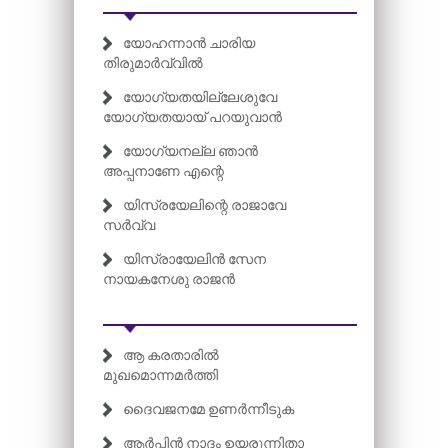
യോഹന്നാൻ ചാരിയ
തിരുമാർവ്വിൽ
യോഗ്യതയില്ലേശുവേ
യോഗ്യതയായ് പറയുവാൻ
യോഗ്യനല്ല ഞാൻ
അപ്പനാണേ എന്റെ
യിസ്രയേലിന്റെ രാജാവേ
സർവ്വ
യിസ്രായേലിൻ സേന
നായകനേശു രാജൻ
ആ കരതാരിൽ
മുഖമൊന്നമർത്തി
ദൈവജനമേ ഉണർന്നീടുക
ആർപ്പിൻ നാദം ഉയരുന്നിതാ