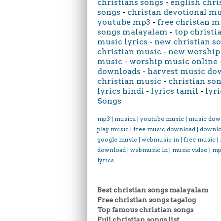
christians songs
-
english chri
songs
-
christan devotional m
youtube mp3
-
free christan m
songs malayalam
-
top christi
music lyrics
-
new christian s
christian music
-
new worship
music
-
worship music online
downloads
-
harvest music do
christian music
-
christian son
lyrics hindi
-
lyrics tamil
-
lyri
Songs
mp3 | musica | youtube music | music dow
play music | free music download | downl
google music | webmusic in | free music |
download | webmusic in | music video | mp
lyrics
Best christian songs malayalam
Free christian songs tagalog
Top famous christian songs
Full christian songs list