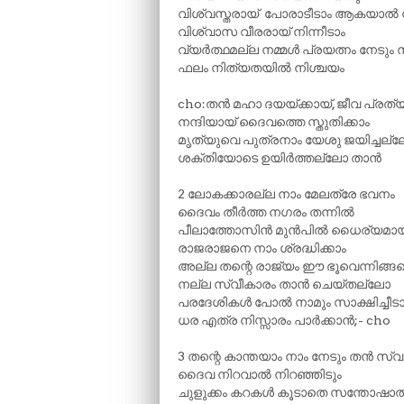
വിശ്വസ്തരായ് പോരാടീടാം ആകയാൽ 
വിശ്വാസ വീരരായ് നിന്നീടാം
വ്യർത്ഥമല്ല നമ്മൾ പ്രയത്നം നേടും 
ഫലം നിത്യതയിൽ നിശ്ചയം
cho:തൻ മഹാ ദയയ്ക്കായ്, ജീവ പ്രത്യ
നന്ദിയായ് ദൈവത്തെ സ്തുതിക്കാം
മൃത്യുവെ പുത്രനാം യേശു ജയിച്ചല്
ശക്തിയോടെ ഉയിർത്തല്ലോ താൻ
2 ലോകക്കാരല്ല നാം മേലത്രേ ഭവനം
ദൈവം തീർത്ത നഗരം തന്നിൽ
പീലാത്തോസിൻ മുൻപിൽ ധൈര്യമായ്‌
രാജരാജനെ നാം ശ്രദ്ധിക്കാം
അല്ല തന്റെ രാജ്യം ഈ ഭൂവെന്നിങ്ങ
നല്ല സ്വീകാരം താൻ ചെയ്തല്ലോ
പരദേശികൾ പോൽ നാമും സാക്ഷിച്ചീടാ
ധര എത്ര നിസ്സാരം പാർക്കാൻ;- cho
3 തന്റെ കാന്തയാം നാം നേടും തൻ സ്
ദൈവ നിറവാൽ നിറഞ്ഞിടും
ചുളുക്കം കറകൾ കൂടാതെ സന്തോഷാ