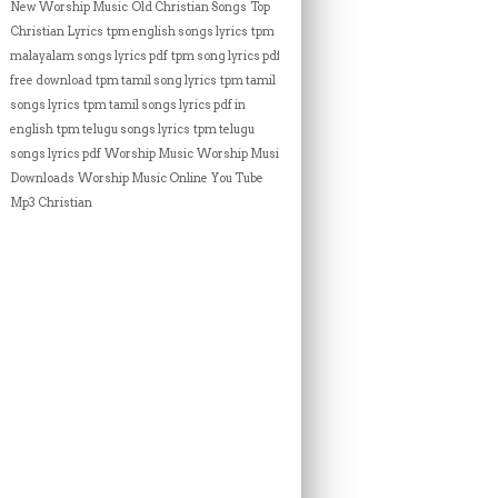
New Worship Music
Old Christian Songs
Top
Christian Lyrics
tpm english songs lyrics
tpm
malayalam songs lyrics pdf
tpm song lyrics pdf
free download
tpm tamil song lyrics
tpm tamil
songs lyrics
tpm tamil songs lyrics pdf in
english
tpm telugu songs lyrics
tpm telugu
songs lyrics pdf
Worship Music
Worship Music
Downloads
Worship Music Online
You Tube
Mp3 Christian