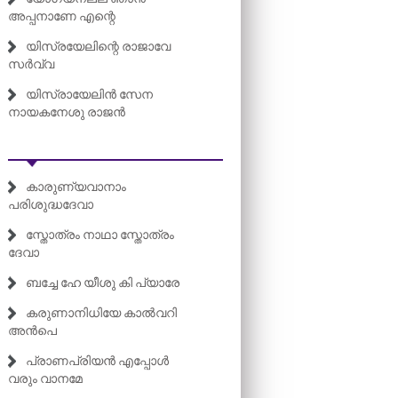
അപ്പനാണേ എന്റെ
യിസ്രയേലിന്റെ രാജാവേ
സർവ്വ
യിസ്രായേലിൻ സേന
നായകനേശു രാജൻ
കാരുണ്യവാനാം
പരിശുദ്ധദേവാ
സ്തോത്രം നാഥാ സ്തോത്രം
ദേവാ
ബച്ചേ ഹേ യീശു കി പ്യാരേ
കരുണാനിധിയേ കാൽവറി
അൻപെ
പ്രാണപ്രിയൻ എപ്പോൾ
വരും വാനമേ