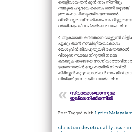
തെളിവായ് തൻ മുൻ നാം നിന്നീടും
നമ്മുടെ ഹൃദയേ ദൈവം താൻ തുടങ്ങി
ഈ മഹാ പ്രവൃത്തിയെന്നതാൽ
വിശ്വസ്തരായ് നിൽക്കാം സഹിഷ്ണുത
ദർശിക്കും ജീവ പ്രത്യാശ നാം;- cho
4 ആകയാൽ കർത്തനെ വാഴ്ത്തുന്നീ വിളിക്
ഏകും താൻ സ്വർഗ്ഗീയവാകാശം
യേശുവിൻ ജീവപുതുവഴി രക്തത്താൽ
വിശുദ്ധ സ്ഥലേ നിറുത്തി നമ്മെ
കാക്കുക ഞങ്ങളെ അഗ്നിയാത്മാവിനാ
ജ്ഞാനത്തിൻ സ്നേഹത്തിൻ നിറവിൽ
ക്രിസ്തൻ കൂട്ടവകാശികൾ നാം ജീവിക്കാ
നിത്യമീ ഉന്നത ജീവനാൽ;- cho
സ്വന്തമായൊന്നുമേ
ഇല്ലെനിക്കിമന്നിൽ
Post Tagged with
Lyrics Malayala
christian devotional lyrics
-
ma