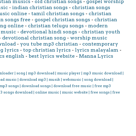
stian musics
-
old christian songs
-
gospel worship
usic
-
indian christian songs
-
christian songs
usic online
-
tamil christian songs
-
christian
an songs free
-
gospel christian songs
-
christian
ong online
-
christian telugu songs
-
modern
 music
-
devotional hindi songs
-
christian youth
-
devotional christian song
-
worship music
wnload
-
you tube mp3 christian
-
contemporary
g lyrics
-
top christian lyrics
-
lyrics malayalam
-
cs english
-
best lyrics website
-
Manna Lyrics
nloader | song | mp3 download | music player | mp3 music download |
oad music | download mp3 | musik | webmusic | song download |
 mp3 songs | download songs | download free music | free mp3
3 songs download | online music | music website | free songs | free