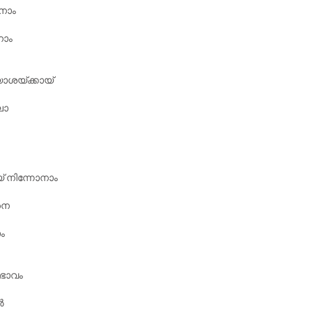
നാം
നാം
ാശയ്ക്കായ്‌
ലോ
 നിന്നോനാം
നെ
ം
വഭാവം
ൽ