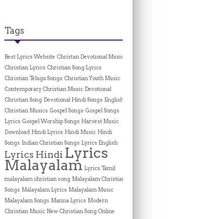
Tags
Best Lyrics Website
Christan Devotional Music
Christian Lyrics
Christian Song Lyrics
Christian Telugu Songs
Christian Youth Music
Contemporary Christian Music
Devotional
Christian Song
Devotional Hindi Songs
English
Christian Musics
Gospel Songs
Gospel Songs
Lyrics
Gospel Worship Songs
Harvest Music
Download
Hindi Lyrics
Hindi Music
Hindi
Songs
Indian Christian Songs
Lyrics English
Lyrics
Lyrics Hindi
Malayalam
Lyrics Tamil
malayalam christian song
Malayalam Christian
Songs
Malayalam Lyrics
Malayalam Music
Malayalam Songs
Manna Lyrics
Modern
Christian Music
New Christian Song Online