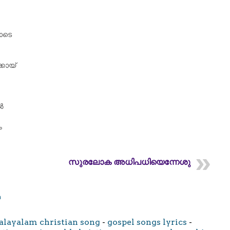
യോടെ
കായ്‌
ൽ
ം
സുരലോക അധിപധിയെന്നേശു
m
layalam christian song
-
gospel songs lyrics
-