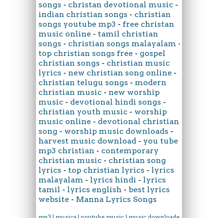
songs
-
christan devotional music
-
indian christian songs
-
christian
songs youtube mp3
-
free christan
music online
-
tamil christian
songs
-
christian songs malayalam
-
top christian songs free
-
gospel
christian songs
-
christian music
lyrics
-
new christian song online
-
christian telugu songs
-
modern
christian music
-
new worship
music
-
devotional hindi songs
-
christian youth music
-
worship
music online
-
devotional christian
song
-
worship music downloads
-
harvest music download
-
you tube
mp3 christian
-
contemporary
christian music
-
christian song
lyrics
-
top christian lyrics
-
lyrics
malayalam
-
lyrics hindi
-
lyrics
tamil
-
lyrics english
-
best lyrics
website
-
Manna Lyrics Songs
mp3 | musica | youtube music | music downloader