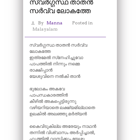
സ്വർഗ്ഗസ്ഥ താതൻ
സർവ്വ ലോകത്തേ
By
Manna
Posted in
Malayalam
സ്വർഗ്ഗസ്ഥ താതൻ സർവ്വ
ലോകത്തേ
ഇത്രമേൽ സ്‌നേഹിച്ചുവോ
പാപത്തിൽ നിന്നും നമ്മെ
രാക്ഷിപ്പാൻ
യേശുവിനെ നൽകി താൻ
ഭുലോകം അകവേ
പാപന്ധകാരത്തിൻ
കീഴിൽ അകപ്പെട്ടിരുന്നു
വഴിയറിയാതെ ലക്ഷ്യമില്ലാതെ
ഉലകിൽ അലഞ്ഞു മർത്യൻ
കൈവിടുകില്ല അരേയും നാഥൻ
തന്നിൽ വിശ്വാസം അർപ്പിച്ചാൽ,
ഹൃത്തിൽ വാസിക്കും യേശു