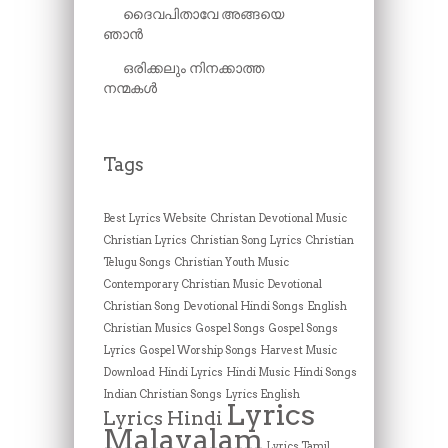
ദൈവപിതാവേ അങ്ങയെ
ഞാൻ
ഒരിക്കലും നിനക്കാത്ത
നന്മകൾ
Tags
Best Lyrics Website
Christan Devotional Music
Christian Lyrics
Christian Song Lyrics
Christian
Telugu Songs
Christian Youth Music
Contemporary Christian Music
Devotional
Christian Song
Devotional Hindi Songs
English
Christian Musics
Gospel Songs
Gospel Songs
Lyrics
Gospel Worship Songs
Harvest Music
Download
Hindi Lyrics
Hindi Music
Hindi Songs
Indian Christian Songs
Lyrics English
Lyrics
Lyrics Hindi
Malayalam
Lyrics Tamil