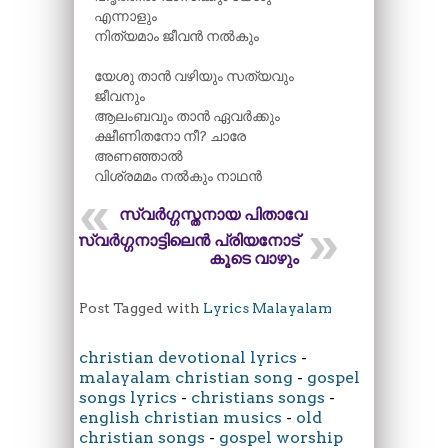
എന്നാളും
നിത്യമാം ജീവൻ നൽകും
യേശു താൻ വഴിയും സത്യവും
ജീവനും
ആലംബവും താൻ ഏവർക്കും
ക്ഷീണിതനോ നീ? ചാരേ
അണഞ്ഞാൽ
വിശ്രമമം നൽകും നാഥൻ
സ്വർഗ്ഗസ്തനായ പിതാവേ
സ്വർഗ്ഗനാട്ടിലെൻ പ്രിയനോട്
കൂടെ വാഴും
Post Tagged with
Lyrics Malayalam
christian devotional lyrics
-
malayalam christian song
-
gospel
songs lyrics
-
christians songs
-
english christian musics
-
old
christian songs
-
gospel worship