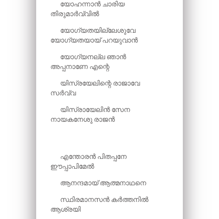
യോഹന്നാൻ ചാരിയ
തിരുമാർവ്വിൽ
യോഗ്യതയില്ലേശുവേ
യോഗ്യതയായ് പറയുവാൻ
യോഗ്യനല്ല ഞാൻ
അപ്പനാണേ എന്റെ
യിസ്രയേലിന്റെ രാജാവേ
സർവ്വ
യിസ്രായേലിൻ സേന
നായകനേശു രാജൻ
എന്തോരൻ പിതപ്പനേ
ഈപ്പാപിമേൽ
ആനന്ദമായ് ആത്മനാഥനെ
സ്ഥിരമാനസൻ കർത്തനിൽ
ആശ്രയി