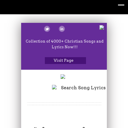
Collection of 4000+ Christian Songs and
Lyrics Now!!!
Visit Page
Search Song Lyrics