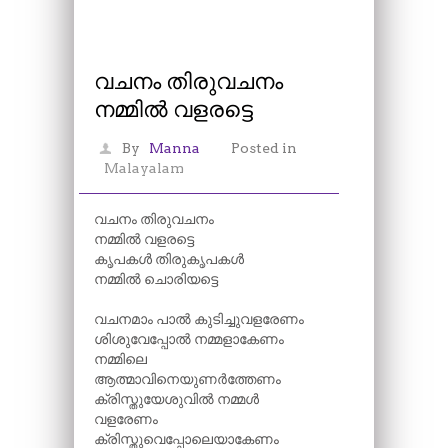
വചനം തിരുവചനം
നമ്മിൽ വളരട്ടെ
By
Manna
Posted in
Malayalam
വചനം തിരുവചനം
നമ്മിൽ വളരട്ടെ
കൃപകൾ തിരുകൃപകൾ
നമ്മിൽ ചൊരിയട്ടെ
വചനമാം പാൽ കുടിച്ചുവളരേണം
ശിശുവേപ്പോൽ നമ്മളാകേണം
നമ്മിലെ
ആത്മാവിനെയുണർത്തേണം
ക്രിസ്തുയേശുവിൽ നമ്മൾ
വളരേണം
ക്രിസ്തുവെപ്പോലെയാകേണം