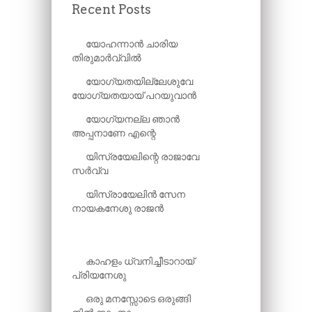
Recent Posts
യോഹന്നാൻ ചാരിയ
തിരുമാർവ്വിൽ
യോഗ്യതയില്ലേശുവേ
യോഗ്യതയായ് പറയുവാൻ
യോഗ്യനല്ല ഞാൻ
അപ്പനാണേ എന്റെ
യിസ്രയേലിന്റെ രാജാവേ
സർവ്വ
യിസ്രായേലിൻ സേന
നായകനേശു രാജൻ
കാഹളം ധ്വനിച്ചീടാറായ്
പ്രിയനേശു
ഒരു മനസ്സോടെ ഒരുങ്ങി