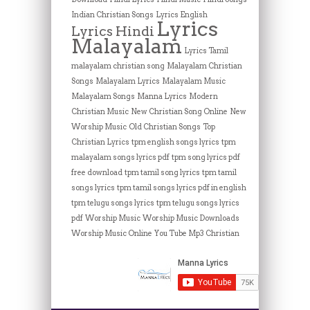
Indian Christian Songs
Lyrics English
Lyrics
Lyrics Hindi
Malayalam
Lyrics Tamil
malayalam christian song
Malayalam Christian
Songs
Malayalam Lyrics
Malayalam Music
Malayalam Songs
Manna Lyrics
Modern
Christian Music
New Christian Song Online
New
Worship Music
Old Christian Songs
Top
Christian Lyrics
tpm english songs lyrics
tpm
malayalam songs lyrics pdf
tpm song lyrics pdf
free download
tpm tamil song lyrics
tpm tamil
songs lyrics
tpm tamil songs lyrics pdf in english
tpm telugu songs lyrics
tpm telugu songs lyrics
pdf
Worship Music
Worship Music Downloads
Worship Music Online
You Tube Mp3 Christian