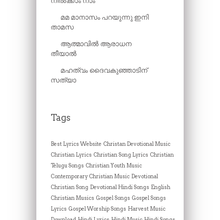
നിൽക്കാം നാം
മമ മാനാസം പറയുന്നു ഇനി
താമസ
ആത്മാവിൽ ആരാധന
തീയാൽ
മഹത്വം ദൈവകുഞ്ഞാടിന്
സത്യാ
Tags
Best Lyrics Website
Christan Devotional Music
Christian Lyrics
Christian Song Lyrics
Christian
Telugu Songs
Christian Youth Music
Contemporary Christian Music
Devotional
Christian Song
Devotional Hindi Songs
English
Christian Musics
Gospel Songs
Gospel Songs
Lyrics
Gospel Worship Songs
Harvest Music
Download
Hindi Lyrics
Hindi Music
Hindi Songs