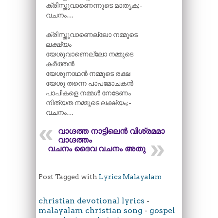
ക്രിസ്തുവാണെന്നുടെ മാതൃക;-
വചനം…
ക്രിസ്തുവാണെല്ലോ നമ്മുടെ
ലക്ഷ്യം
യേശുവാണെല്ലോ നമ്മുടെ
കർത്തൻ
യേശുനാഥൻ നമ്മുടെ രക്ഷ
യേശു തന്നെ പാപമോചകൻ
പാപികളെ നമ്മൾ നേടേണം
നിത്യത നമ്മുടെ ലക്ഷ്യം;-
വചനം…
വാഗ്ദത്ത നാട്ടിലെൻ വിശ്രമമാം
വാഗ്ദത്തം
വചനം ദൈവ വചനം അതു
Post Tagged with
Lyrics Malayalam
christian devotional lyrics
-
malayalam christian song
-
gospel