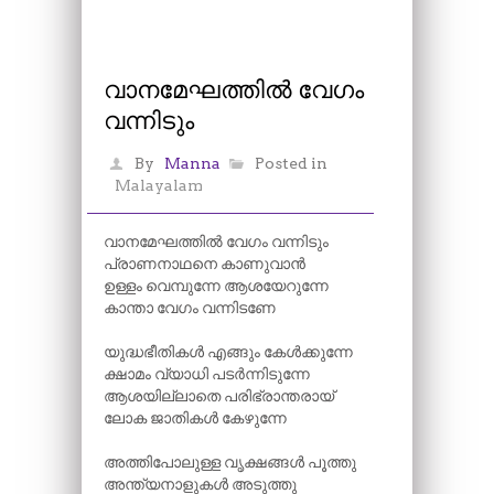
വാനമേഘത്തിൽ വേഗം
വന്നിടും
By
Manna
Posted in
Malayalam
വാനമേഘത്തിൽ വേഗം വന്നിടും
പ്രാണനാഥനെ കാണുവാൻ
ഉള്ളം വെമ്പുന്നേ ആശയേറുന്നേ
കാന്താ വേഗം വന്നിടണേ
യുദ്ധഭീതികൾ എങ്ങും കേൾക്കുന്നേ
ക്ഷാമം വ്യാധി പടർന്നിടുന്നേ
ആശയില്ലാതെ പരിഭ്രാന്തരായ്
ലോക ജാതികൾ കേഴുന്നേ
അത്തിപോലുള്ള വൃക്ഷങ്ങൾ പൂത്തു
അന്ത്യനാളുകൾ അടുത്തു