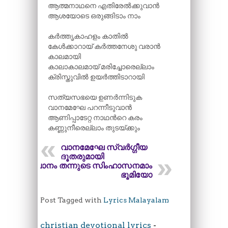
ആത്മനാഥനെ എതിരേൽക്കുവാൻ
ആശയോടെ ഒരുങ്ങിടാം നാം
കർത്തൃകാഹളം കാതിൽ
കേൾക്കാറായ് കർത്തനേശു വരാൻ
കാലമായി
കാലാകാലമായ് മരിച്ചോരെല്ലാം
ക്രിസ്തുവിൽ ഉയർത്തിടാറായി
സത്യസഭയെ ഉണർന്നിടുക
വാനമേഘേ പറന്നീടുവാൻ
ആണിപ്പാടേറ്റ നാഥന്‍റെ കരം
കണ്ണുനീരെല്ലാം തുടയ്ക്കും
വാനമേഘേ സ്വർഗ്ഗ‍ീയ
ദൂതരുമായി
വാനം തന്നുടെ സിംഹാസനമാം
ഭൂമിയോ
Post Tagged with
Lyrics Malayalam
christian devotional lyrics
-