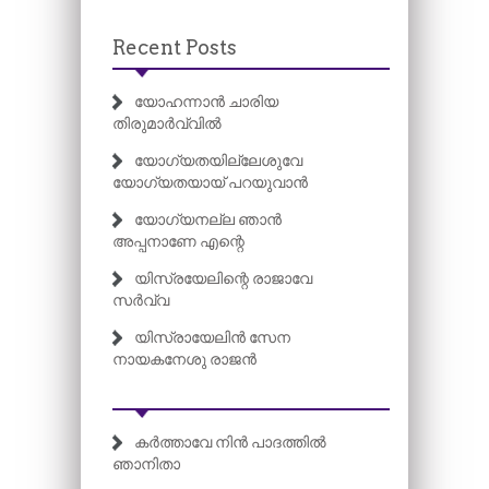
Recent Posts
യോഹന്നാൻ ചാരിയ
തിരുമാർവ്വിൽ
യോഗ്യതയില്ലേശുവേ
യോഗ്യതയായ് പറയുവാൻ
യോഗ്യനല്ല ഞാൻ
അപ്പനാണേ എന്റെ
യിസ്രയേലിന്റെ രാജാവേ
സർവ്വ
യിസ്രായേലിൻ സേന
നായകനേശു രാജൻ
കർത്താവേ നിൻ പാദത്തിൽ
ഞാനിതാ