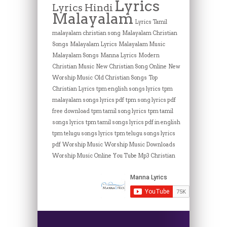
Lyrics
Lyrics Hindi
Malayalam
Lyrics Tamil
malayalam christian song
Malayalam Christian
Songs
Malayalam Lyrics
Malayalam Music
Malayalam Songs
Manna Lyrics
Modern
Christian Music
New Christian Song Online
New
Worship Music
Old Christian Songs
Top
Christian Lyrics
tpm english songs lyrics
tpm
malayalam songs lyrics pdf
tpm song lyrics pdf
free download
tpm tamil song lyrics
tpm tamil
songs lyrics
tpm tamil songs lyrics pdf in english
tpm telugu songs lyrics
tpm telugu songs lyrics
pdf
Worship Music
Worship Music Downloads
Worship Music Online
You Tube Mp3 Christian