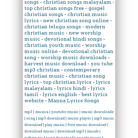
songs
-
christian songs malayalam
-
top christian songs free
-
gospel
christian songs
-
christian music
lyrics
-
new christian song online
-
christian telugu songs
-
modern
christian music
-
new worship
music
-
devotional hindi songs
-
christian youth music
-
worship
music online
-
devotional christian
song
-
worship music downloads
-
harvest music download
-
you tube
mp3 christian
-
contemporary
christian music
-
christian song
lyrics
-
top christian lyrics
-
lyrics
malayalam
-
lyrics hindi
-
lyrics
tamil
-
lyrics english
-
best lyrics
website
-
Manna Lyrics Songs
mp3 | musica | youtube music | music downloader
| song | mp3 download | music player | mp3 music
download | play music | free music download |
download music | download mp3 | musik |
webmusic | song download | google music |