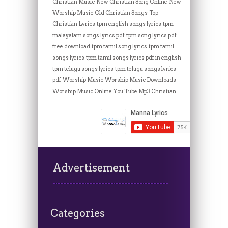
Christian Music
New Christian Song Online
New
Worship Music
Old Christian Songs
Top
Christian Lyrics
tpm english songs lyrics
tpm
malayalam songs lyrics pdf
tpm song lyrics pdf
free download
tpm tamil song lyrics
tpm tamil
songs lyrics
tpm tamil songs lyrics pdf in english
tpm telugu songs lyrics
tpm telugu songs lyrics
pdf
Worship Music
Worship Music Downloads
Worship Music Online
You Tube Mp3 Christian
Advertisement
Categories