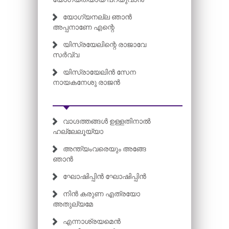
യോഗ്യനല്ല ഞാൻ
അപ്പനാണേ എന്റെ
യിസ്രയേലിന്റെ രാജാവേ
സർവ്വ
യിസ്രായേലിൻ സേന
നായകനേശു രാജൻ
വാഗ്ദത്തങ്ങൾ ഉള്ളതിനാൽ
ഹല്ലേലൂയ്യാ
അന്ത്യംവരെയും അങ്ങേ
ഞാൻ
ഘോഷിപ്പിൻ ഘോഷിപ്പിൻ
നിൻ കരുണ എത്രയോ
അതുല്യമേ
എന്നാശ്രയമെൻ