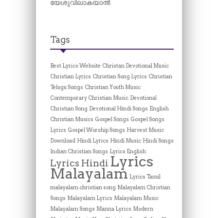
യേശുവിലാകയാൽ
Tags
Best Lyrics Website
Christan Devotional Music
Christian Lyrics
Christian Song Lyrics
Christian
Telugu Songs
Christian Youth Music
Contemporary Christian Music
Devotional
Christian Song
Devotional Hindi Songs
English
Christian Musics
Gospel Songs
Gospel Songs
Lyrics
Gospel Worship Songs
Harvest Music
Download
Hindi Lyrics
Hindi Music
Hindi Songs
Indian Christian Songs
Lyrics English
Lyrics
Lyrics Hindi
Malayalam
Lyrics Tamil
malayalam christian song
Malayalam Christian
Songs
Malayalam Lyrics
Malayalam Music
Malayalam Songs
Manna Lyrics
Modern