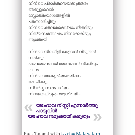
നിന്‍റെ പ്രാർത്ഥനയ്ക്കുത്തരം
അരുളുമവൻ
സ്തോത്രയാഗങ്ങളിൽ
പ്രസാദിച്ചീടും
നിന്‍റെ ക്ലേശമെല്ലാം നീങ്ങിടും
നിത്യസന്തോഷം നിനക്കേകിടും;-
ആശ്രയി
നിന്‍റെ നിലവിളി കേട്ടവൻ വിടുതൽ
നൽകും
പാപശാപങ്ങൾ രോഗങ്ങൾ നീക്കിടും
താൻ
നിന്‍റെ അകൃത്യമെല്ലാം
മോചിക്കും
സ്വർഗ്ഗ സൗഭാഗ്യം
നിനക്കേകിടും;- ആശ്രയി…
യഹോവ നിസ്സി എന്നാർത്തു
പാടുവിൻ
യഹോവ നമുക്കായ് കരുതും
Post Tagged with
Lyrics Malayalam