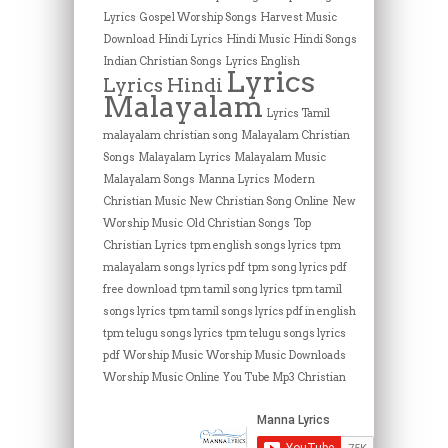
Lyrics
Gospel Worship Songs
Harvest Music
Download
Hindi Lyrics
Hindi Music
Hindi Songs
Indian Christian Songs
Lyrics English
Lyrics
Lyrics Hindi
Malayalam
Lyrics Tamil
malayalam christian song
Malayalam Christian
Songs
Malayalam Lyrics
Malayalam Music
Malayalam Songs
Manna Lyrics
Modern
Christian Music
New Christian Song Online
New
Worship Music
Old Christian Songs
Top
Christian Lyrics
tpm english songs lyrics
tpm
malayalam songs lyrics pdf
tpm song lyrics pdf
free download
tpm tamil song lyrics
tpm tamil
songs lyrics
tpm tamil songs lyrics pdf in english
tpm telugu songs lyrics
tpm telugu songs lyrics
pdf
Worship Music
Worship Music Downloads
Worship Music Online
You Tube Mp3 Christian