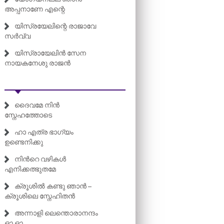
അപ്പനാണേ എന്റെ
യിസ്രയേലിന്റെ രാജാവേ
സർവ്വ
യിസ്രായേലിൻ സേന
നായകനേശു രാജൻ
ദൈവമേ നിൻ
സ്നേഹത്തോടെ
ഹാ എത്ര ഭാഗ്യം
ഉണ്ടെനിക്കു
നിന്‍റെ വഴികൾ
എനിക്കത്ഭുതമേ
ക്രൂശിൽ കണ്ടു ഞാൻ –
ക്രൂശിലെ സ്നേഹിതൻ
അന്നാളി ലെന്തൊരാനന്ദം
ഓ ഓ