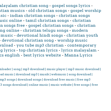
layalam christian song
-
gospel songs lyrics
-
stian musics
-
old christian songs
-
gospel worship
usic
-
indian christian songs
-
christian songs
usic online
-
tamil christian songs
-
christian
an songs free
-
gospel christian songs
-
christian
ong online
-
christian telugu songs
-
modern
 music
-
devotional hindi songs
-
christian youth
-
devotional christian song
-
worship music
wnload
-
you tube mp3 christian
-
contemporary
g lyrics
-
top christian lyrics
-
lyrics malayalam
-
cs english
-
best lyrics website
-
Manna Lyrics
nloader | song | mp3 download | music player | mp3 music download |
oad music | download mp3 | musik | webmusic | song download |
 mp3 songs | download songs | download free music | free mp3
3 songs download | online music | music website | free songs | free