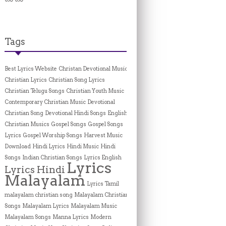
Tags
Best Lyrics Website
Christan Devotional Music
Christian Lyrics
Christian Song Lyrics
Christian Telugu Songs
Christian Youth Music
Contemporary Christian Music
Devotional
Christian Song
Devotional Hindi Songs
English
Christian Musics
Gospel Songs
Gospel Songs
Lyrics
Gospel Worship Songs
Harvest Music
Download
Hindi Lyrics
Hindi Music
Hindi
Songs
Indian Christian Songs
Lyrics English
Lyrics
Lyrics Hindi
Malayalam
Lyrics Tamil
malayalam christian song
Malayalam Christian
Songs
Malayalam Lyrics
Malayalam Music
Malayalam Songs
Manna Lyrics
Modern