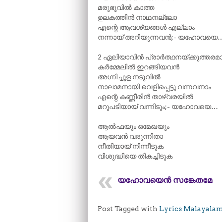
മരുഭൂവിൽ കാത്ത
ഉലകത്തിൻ നാഥനല്ലോ
എന്റെ ആവശ്യങ്ങൾ എല്ലാം
നന്നായ് അറിയുന്നവൻ;- യഹോവയെ
2 ഏലിയാവിൻ പ്രാർത്ഥനയ്ക്കുത്തരമ
കർമ്മേലിൽ ഇറങ്ങിയവൻ
അഗ്നിച്ചൂള നടുവിൽ
നാലാമനായി വെളിപ്പെട്ടു വന്നവനാം
എന്റെ കണ്ണീരിൻ താഴ്‌വരയിൽ
മറുപടിയായ് വന്നിടും;- യഹോവയെ…
ആൽഫയും ഒമേഖയും
ആയവൻ വരുന്നിതാ
നീതിയായ് നിന്നീടുക
വിശുദ്ധിയെ തികച്ചിടുക
യഹോവയെൻ സങ്കേതമേ
Post Tagged with
Lyrics Malayala