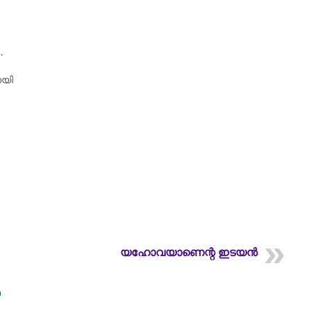
…
ായി
യഹോവയാണെന്റ ഇടയൻ
m