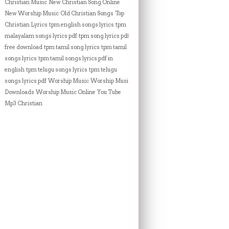
Christian Music
New Christian Song Online
New Worship Music
Old Christian Songs
Top
Christian Lyrics
tpm english songs lyrics
tpm
malayalam songs lyrics pdf
tpm song lyrics pdf
free download
tpm tamil song lyrics
tpm tamil
songs lyrics
tpm tamil songs lyrics pdf in
english
tpm telugu songs lyrics
tpm telugu
songs lyrics pdf
Worship Music
Worship Music
Downloads
Worship Music Online
You Tube
Mp3 Christian