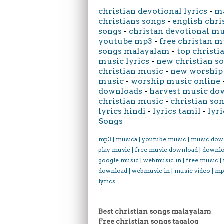
christian devotional lyrics
-
ma
christians songs
-
english chri
songs
-
christan devotional m
youtube mp3
-
free christan m
songs malayalam
-
top christi
music lyrics
-
new christian s
christian music
-
new worship
music
-
worship music online
downloads
-
harvest music do
christian music
-
christian son
lyrics hindi
-
lyrics tamil
-
lyri
Songs
mp3 | musica | youtube music | music dow
play music | free music download | downl
google music | webmusic in | free music |
download | webmusic in | music video | mp
lyrics
Best christian songs malayalam
Free christian songs tagalog