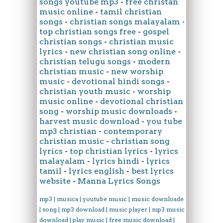
songs youtube mp3
-
free christan
music online
-
tamil christian
songs
-
christian songs malayalam
-
top christian songs free
-
gospel
christian songs
-
christian music
lyrics
-
new christian song online
-
christian telugu songs
-
modern
christian music
-
new worship
music
-
devotional hindi songs
-
christian youth music
-
worship
music online
-
devotional christian
song
-
worship music downloads
-
harvest music download
-
you tube
mp3 christian
-
contemporary
christian music
-
christian song
lyrics
-
top christian lyrics
-
lyrics
malayalam
-
lyrics hindi
-
lyrics
tamil
-
lyrics english
-
best lyrics
website
-
Manna Lyrics Songs
mp3 | musica | youtube music | music downloader
| song | mp3 download | music player | mp3 music
download | play music | free music download |