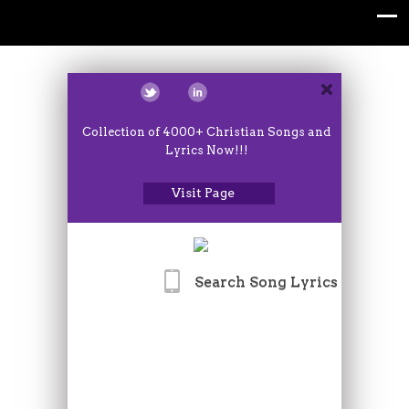
Collection of 4000+ Christian Songs and
Lyrics Now!!!
Visit Page
Search Song Lyrics