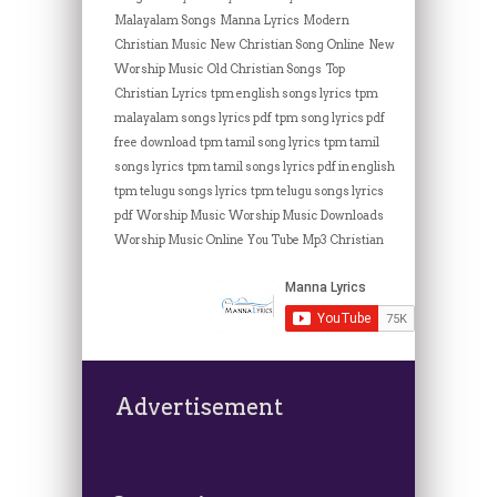
Malayalam Songs
Manna Lyrics
Modern
Christian Music
New Christian Song Online
New
Worship Music
Old Christian Songs
Top
Christian Lyrics
tpm english songs lyrics
tpm
malayalam songs lyrics pdf
tpm song lyrics pdf
free download
tpm tamil song lyrics
tpm tamil
songs lyrics
tpm tamil songs lyrics pdf in english
tpm telugu songs lyrics
tpm telugu songs lyrics
pdf
Worship Music
Worship Music Downloads
Worship Music Online
You Tube Mp3 Christian
Advertisement