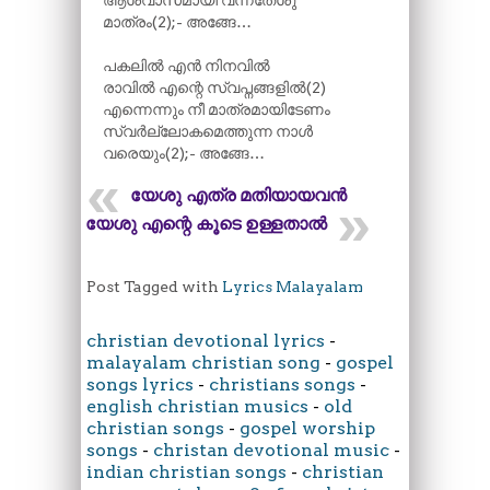
ആശ്വാസമായി വന്നതേശു
മാത്രം(2);- അങ്ങേ…
പകലിൽ എൻ നിനവിൽ
രാവിൽ എന്റെ സ്വപ്നങ്ങളിൽ(2)
എന്നെന്നും നീ മാത്രമായിടേണം
സ്വർല്ലോകമെത്തുന്ന നാൾ
വരെയും(2);- അങ്ങേ…
യേശു എത്ര മതിയായവൻ
യേശു എന്റെ കൂടെ ഉള്ളതാൽ
Post Tagged with
Lyrics Malayalam
christian devotional lyrics
-
malayalam christian song
-
gospel
songs lyrics
-
christians songs
-
english christian musics
-
old
christian songs
-
gospel worship
songs
-
christan devotional music
-
indian christian songs
-
christian