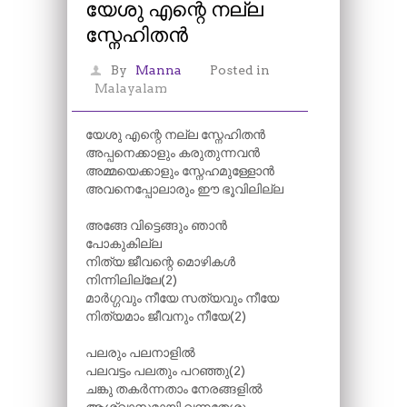
യേശു എന്റെ നല്ല
സ്നേഹിതൻ
By
Manna
Posted in
Malayalam
യേശു എന്റെ നല്ല സ്നേഹിതൻ
അപ്പനെക്കാളും കരുതുന്നവൻ
അമ്മയെക്കാളും സ്നേഹമുള്ളോൻ
അവനെപ്പോലാരും ഈ ഭൂവിലില്ല
അങ്ങേ വിട്ടെങ്ങും ഞാൻ
പോകുകില്ല
നിത്യ ജീവന്റെ മൊഴികൾ
നിന്നിലില്ലേ(2)
മാർഗ്ഗവും നീയേ സത്യവും നീയേ
നിത്യമാം ജീവനും നീയേ(2)
പലരും പലനാളിൽ
പലവട്ടം പലതും പറഞ്ഞു(2)
ചങ്കു തകർന്നതാം നേരങ്ങളിൽ