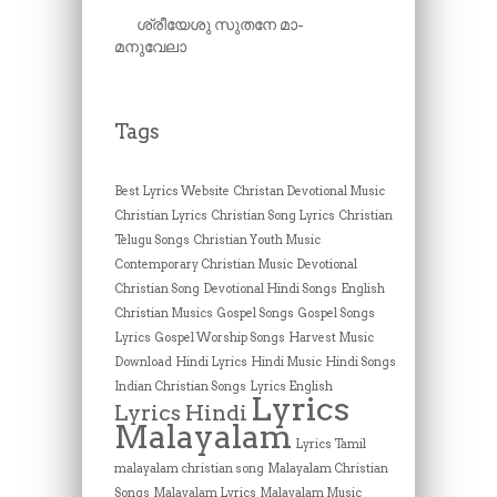
ശ്രീയേശു സുതനേ മാ-
മനുവേലാ
Tags
Best Lyrics Website
Christan Devotional Music
Christian Lyrics
Christian Song Lyrics
Christian
Telugu Songs
Christian Youth Music
Contemporary Christian Music
Devotional
Christian Song
Devotional Hindi Songs
English
Christian Musics
Gospel Songs
Gospel Songs
Lyrics
Gospel Worship Songs
Harvest Music
Download
Hindi Lyrics
Hindi Music
Hindi Songs
Indian Christian Songs
Lyrics English
Lyrics
Lyrics Hindi
Malayalam
Lyrics Tamil
malayalam christian song
Malayalam Christian
Songs
Malayalam Lyrics
Malayalam Music