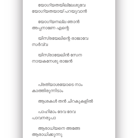
യോഗ്യതയില്ലേശുവേ
യോഗ്യതയായ് പറയുവാൻ
യോഗ്യനല്ല ഞാൻ
അപ്പനാണേ എന്റെ
യിസ്രയേലിന്റെ രാജാവേ
സർവ്വ
യിസ്രായേലിൻ സേന
നായകനേശു രാജൻ
പ്രത്യാശയോടെ നാം
കാത്തിരുന്നിടാം
ആശകൾ തൻ ചിറകുകളിൽ
പാഹിമാം ദേവ ദേവ
പാവനരൂപാ
ആരാധ്യനെ അങ്ങേ
ആരാധിക്കുന്നു