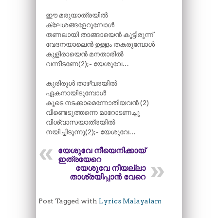
ഈ മരുയാത്രയിൽ
ക്ലേശങ്ങളേറുമ്പോൾ
തണലായി താങ്ങായെൻ കൂട്ടിരുന്ന്
വേദനയാലെൻ ഉള്ളം തകരുമ്പോൾ
കുളിരായെൻ മനതാരിൽ
വന്നീടണേ(2);- യേശുവേ…
കുരിരുൾ താഴ്വരയിൽ
ഏകനായിടുമ്പോൾ
കൂടെ നടക്കാമെന്നോതിയവൻ (2)
വീണ്ടെടുത്തന്നെ മാറോടണച്ചു
വിശ്വാസയാത്രയിൽ
നയിച്ചിടുന്നു(2);- യേശുവേ…
യേശുവേ നീയെനിക്കായ്
ഇത്രയേറെ
യേശുവേ നീയല്ലാ
താശ്രയിപ്പാൻ വേറെ
Post Tagged with
Lyrics Malayalam