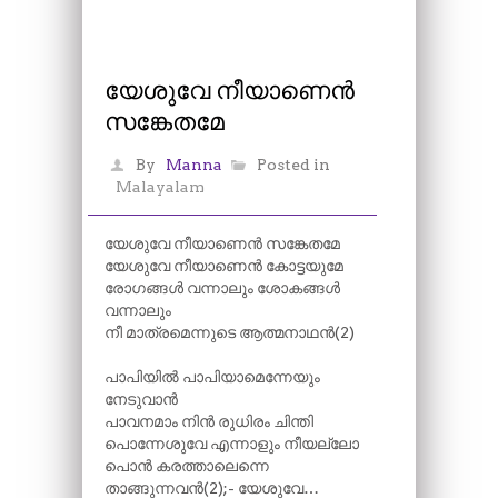
യേശുവേ നീയാണെൻ
സങ്കേതമേ
By
Manna
Posted in
Malayalam
യേശുവേ നീയാണെൻ സങ്കേതമേ
യേശുവേ നീയാണെൻ കോട്ടയുമേ
രോഗങ്ങൾ വന്നാലും ശോകങ്ങൾ
വന്നാലും
നീ മാത്രമെന്നുടെ ആത്മനാഥൻ(2)
പാപിയിൽ പാപിയാമെന്നേയും
നേടുവാൻ
പാവനമാം നിൻ രുധിരം ചിന്തി
പൊന്നേശുവേ എന്നാളും നീയല്ലോ
പൊൻ കരത്താലെന്നെ
താങ്ങുന്നവൻ(2);- യേശുവേ…