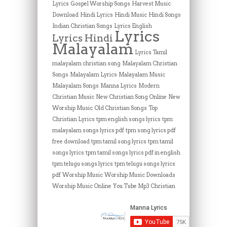
Lyrics
Gospel Worship Songs
Harvest Music
Download
Hindi Lyrics
Hindi Music
Hindi Songs
Indian Christian Songs
Lyrics English
Lyrics
Lyrics Hindi
Malayalam
Lyrics Tamil
malayalam christian song
Malayalam Christian
Songs
Malayalam Lyrics
Malayalam Music
Malayalam Songs
Manna Lyrics
Modern
Christian Music
New Christian Song Online
New
Worship Music
Old Christian Songs
Top
Christian Lyrics
tpm english songs lyrics
tpm
malayalam songs lyrics pdf
tpm song lyrics pdf
free download
tpm tamil song lyrics
tpm tamil
songs lyrics
tpm tamil songs lyrics pdf in english
tpm telugu songs lyrics
tpm telugu songs lyrics
pdf
Worship Music
Worship Music Downloads
Worship Music Online
You Tube Mp3 Christian