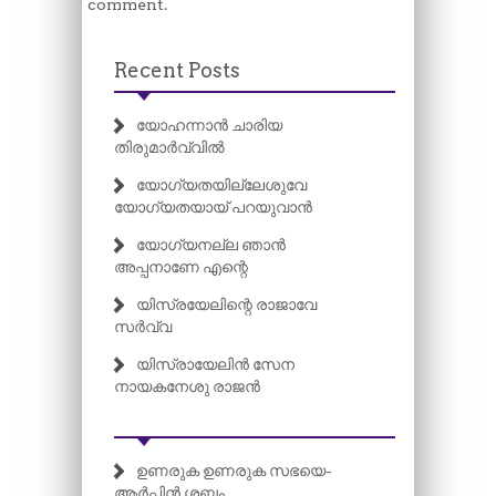
comment.
Recent Posts
യോഹന്നാൻ ചാരിയ
തിരുമാർവ്വിൽ
യോഗ്യതയില്ലേശുവേ
യോഗ്യതയായ് പറയുവാൻ
യോഗ്യനല്ല ഞാൻ
അപ്പനാണേ എന്റെ
യിസ്രയേലിന്റെ രാജാവേ
സർവ്വ
യിസ്രായേലിൻ സേന
നായകനേശു രാജൻ
ഉണരുക ഉണരുക സഭയെ-
ആർപ്പിൻ ശബ്ദം