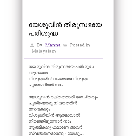
യേശുവിൻ തിരുസഭയേ
പരിശുദ്ധ
By
Manna
Posted in
Malayalam
യേശുവിൻ തിരുസഭയേ പരിശുദ്ധ
ആലയമേ
വിശുദ്ധരിൻ വംശമതേ വിശുദ്ധ
പുരോഹിതർ നാം
യേശുവിൻ രക്തത്താൽ മോചിതരും
പുതിയൊരു നിയമത്തിൻ
സേവകരും
വിശുദ്ധിയിൻ ആത്മാവാൽ
നിറഞ്ഞിടുന്നോർ നാം
ആത്മികഗൃഹമാണേ അവർ
സ്വന്തജനമാണേ;- യേശു…