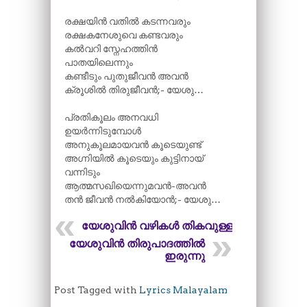
രക്ഷയിൻ വതിൽ കടന്നവരും
രക്ഷകനേശുവെ കണ്ടവരും
കൽവറി സ്നേഹത്തിൻ
പാതയിലെന്നും
കണ്ടീടും പുതുജീവൻ അവൻ
ക്രൂശിൽ തിരുജീവൻ;- യേശു…
പ്രതികൂലം അനവധി
ഉയർന്നിടുമ്പോൾ
അനുകൂലമായവൻ കൂടെയുണ്ട്
അഗ്നിയിൽ കൂടെയും കുട്ടിനായ്
വന്നിടും
ആത്മസഖിയെന്നുമവൻ-അവൻ
തൻ ജീവൻ നൽകിയോൻ;- യേശു…
യേശുവിൻ വഴികൾ തികവുള്ളത്
യേശുവിൻ തിരുപാദത്തിൽ
ഇരുന്നു
Post Tagged with
Lyrics Malayalam