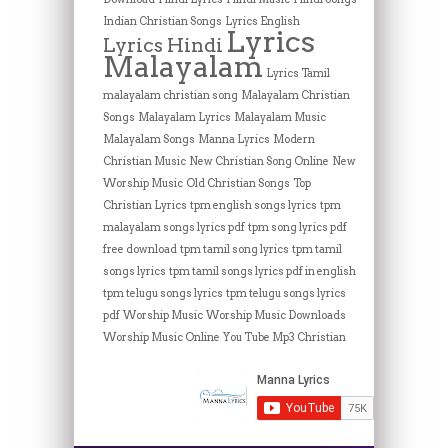
Indian Christian Songs
Lyrics English
Lyrics
Lyrics Hindi
Malayalam
Lyrics Tamil
malayalam christian song
Malayalam Christian
Songs
Malayalam Lyrics
Malayalam Music
Malayalam Songs
Manna Lyrics
Modern
Christian Music
New Christian Song Online
New
Worship Music
Old Christian Songs
Top
Christian Lyrics
tpm english songs lyrics
tpm
malayalam songs lyrics pdf
tpm song lyrics pdf
free download
tpm tamil song lyrics
tpm tamil
songs lyrics
tpm tamil songs lyrics pdf in english
tpm telugu songs lyrics
tpm telugu songs lyrics
pdf
Worship Music
Worship Music Downloads
Worship Music Online
You Tube Mp3 Christian