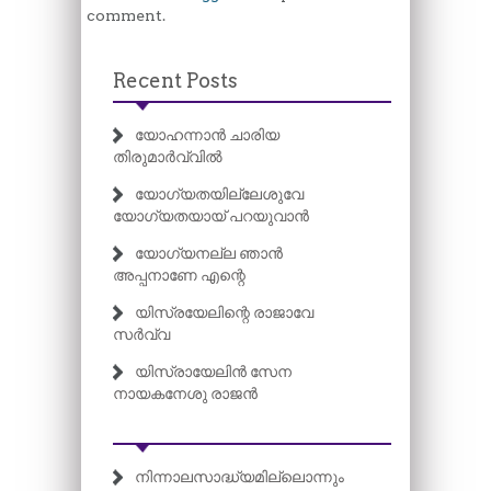
comment.
Recent Posts
യോഹന്നാൻ ചാരിയ
തിരുമാർവ്വിൽ
യോഗ്യതയില്ലേശുവേ
യോഗ്യതയായ് പറയുവാൻ
യോഗ്യനല്ല ഞാൻ
അപ്പനാണേ എന്റെ
യിസ്രയേലിന്റെ രാജാവേ
സർവ്വ
യിസ്രായേലിൻ സേന
നായകനേശു രാജൻ
നിന്നാലസാദ്ധ്യമില്ലൊന്നും