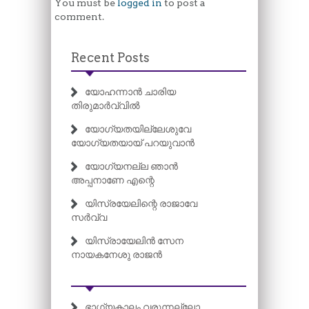
You must be
logged in
to post a
comment.
Recent Posts
യോഹന്നാൻ ചാരിയ
തിരുമാർവ്വിൽ
യോഗ്യതയില്ലേശുവേ
യോഗ്യതയായ് പറയുവാൻ
യോഗ്യനല്ല ഞാൻ
അപ്പനാണേ എന്റെ
യിസ്രയേലിന്റെ രാജാവേ
സർവ്വ
യിസ്രായേലിൻ സേന
നായകനേശു രാജൻ
ഭാഗ്യകാലം വരുന്നല്ലോ