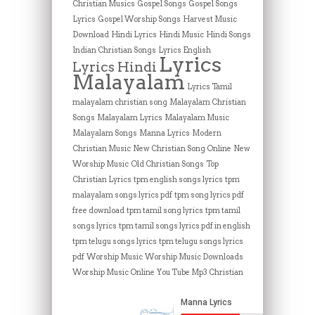
Christian Musics
Gospel Songs
Gospel Songs
Lyrics
Gospel Worship Songs
Harvest Music
Download
Hindi Lyrics
Hindi Music
Hindi Songs
Indian Christian Songs
Lyrics English
Lyrics
Lyrics Hindi
Malayalam
Lyrics Tamil
malayalam christian song
Malayalam Christian
Songs
Malayalam Lyrics
Malayalam Music
Malayalam Songs
Manna Lyrics
Modern
Christian Music
New Christian Song Online
New
Worship Music
Old Christian Songs
Top
Christian Lyrics
tpm english songs lyrics
tpm
malayalam songs lyrics pdf
tpm song lyrics pdf
free download
tpm tamil song lyrics
tpm tamil
songs lyrics
tpm tamil songs lyrics pdf in english
tpm telugu songs lyrics
tpm telugu songs lyrics
pdf
Worship Music
Worship Music Downloads
Worship Music Online
You Tube Mp3 Christian