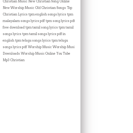
Christian Music
New Christian Song Online
New Worship Music
Old Christian Songs
Top
Christian Lyrics
tpm english songs lyrics
tpm
malayalam songs lyrics pdf
tpm song lyrics pdf
free download
tpm tamil song lyrics
tpm tamil
songs lyrics
tpm tamil songs lyrics pdf in
english
tpm telugu songs lyrics
tpm telugu
songs lyrics pdf
Worship Music
Worship Music
Downloads
Worship Music Online
You Tube
Mp3 Christian