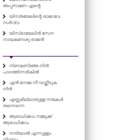
അപ്പനാണേ എന്റെ
യിസ്രയേലിന്റെ രാജാവേ
സർവ്വ
യിസ്രായേലിൻ സേന
നായകനേശു രാജൻ
നിണമണിഞ്ഞ നിൻ
പാദത്തിന്നരികിൽ
എൻ മനമേ നീ വാഴ്ത്തീടുക
നിൻ
എണ്ണമില്ലാതുള്ള നന്മകൾ
തന്നെന്നെ
ആരാധിക്കാം നമ്മുക്ക്
ആരാധിക്കാം
നന്ദിയാൽ എന്നുള്ളം
നിറയും