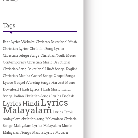
Tags
Best Lyrics Website
Christan Devotional Music
Christian Lyrics
Christian Song Lyrics
Christian Telugu Songs
Christian Youth Music
Contemporary Christian Music
Devotional
Christian Song
Devotional Hindi Songs
English
Christian Musics
Gospel Songs
Gospel Songs
Lyrics
Gospel Worship Songs
Harvest Music
Download
Hindi Lyrics
Hindi Music
Hindi
Songs
Indian Christian Songs
Lyrics English
Lyrics
Lyrics Hindi
Malayalam
Lyrics Tamil
malayalam christian song
Malayalam Christian
Songs
Malayalam Lyrics
Malayalam Music
Malayalam Songs
Manna Lyrics
Modern