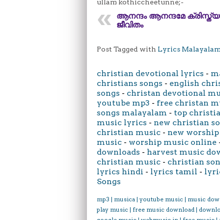
ullam kothiccheetunne;-
ആനന്ദം ആനന്ദമേ ക്രിസ്ത്യ
ജീവിതം
Post Tagged with
Lyrics Malayala
christian devotional lyrics
-
ma
christians songs
-
english chri
songs
-
christan devotional m
youtube mp3
-
free christan m
songs malayalam
-
top christi
music lyrics
-
new christian s
christian music
-
new worship
music
-
worship music online
downloads
-
harvest music do
christian music
-
christian son
lyrics hindi
-
lyrics tamil
-
lyri
Songs
mp3 | musica | youtube music | music dow
play music | free music download | downl
google music | webmusic in | free music |