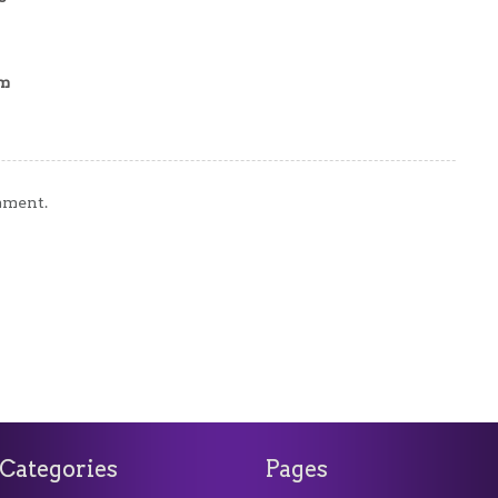
am
mment.
Categories
Pages