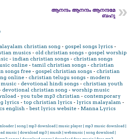
ആനന്ദം ആനന്ദം ആനന്ദമേ
ബഹു
m
layalam christian song
-
gospel songs lyrics
-
stian musics
-
old christian songs
-
gospel worship
usic
-
indian christian songs
-
christian songs
usic online
-
tamil christian songs
-
christian
an songs free
-
gospel christian songs
-
christian
ong online
-
christian telugu songs
-
modern
 music
-
devotional hindi songs
-
christian youth
-
devotional christian song
-
worship music
wnload
-
you tube mp3 christian
-
contemporary
g lyrics
-
top christian lyrics
-
lyrics malayalam
-
cs english
-
best lyrics website
-
Manna Lyrics
nloader | song | mp3 download | music player | mp3 music download |
oad music | download mp3 | musik | webmusic | song download |
 mp3 songs | download songs | download free music | free mp3