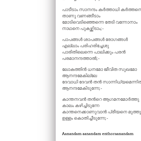
പാടീടാം സാനന്ദം കർത്താധി കർത്തന
താണു വണങ്ങീടാം
മോടിവെടിഞ്ഞെന്നെ തേടി വന്നോനാം
നാഥനെ പുകഴ്ത്തിടാം;-
പാപങ്ങൾ ശാപങ്ങൾ രോഗങ്ങൾ
എല്ലാം പരിഹരിച്ചേശു
പാരിതിലെന്നെ പാലിക്കും പരൻ
പരമാനന്ദത്താൽ;-
ലോകത്തിൻ ധനമോ ജീവിത സുഖമോ
ആനന്ദമേകില്ലേ
ദേവാധി ദേവൻ തൻ സാന്നിധ്യമെന്നി
ആനന്ദമേകിടുന്നേ;-
കാന്തനവൻ തന്‍റെ ആഗമനമോർത്തു
കാലം കഴിച്ചിടുന്നേ
കാന്തനെക്കാണുവാൻ പ്രീയനെ മുത്ത
ഉള്ളം കൊതിച്ചീടുന്നേ;-
Aanandam aanandam enthoraanandam