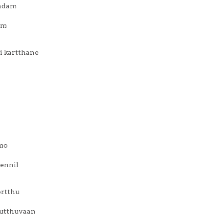
ndam
am
i kartthane
amo
ennil
rtthu
utthuvaan