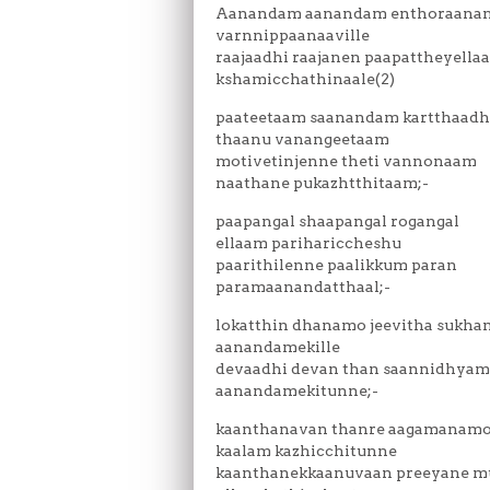
Aanandam aanandam enthoraana
varnnippaanaaville
raajaadhi raajanen paapattheyella
kshamicchathinaale(2)
paateetaam saanandam kartthaadh
thaanu vanangeetaam
motivetinjenne theti vannonaam
naathane pukazhtthitaam;-
paapangal shaapangal rogangal
ellaam parihariccheshu
paarithilenne paalikkum paran
paramaanandatthaal;-
lokatthin dhanamo jeevitha sukh
aanandamekille
devaadhi devan than saannidhyam
aanandamekitunne;-
kaanthanavan thanre aagamanamo
kaalam kazhicchitunne
kaanthanekkaanuvaan preeyane m