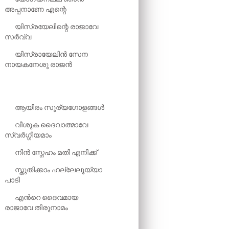
അപ്പനാണേ എന്റെ
യിസ്രയേലിന്റെ രാജാവേ
സർവ്വ
യിസ്രായേലിൻ സേന
നായകനേശു രാജൻ
ആയിരം സൂര്യഗോളങ്ങൾ
വീശുക ദൈവാത്മാവേ
സ്വർഗ്ഗീയമാം
നിൻ സ്നേഹം മതി എനിക്ക്
സ്തുതിക്കാം ഹല്ലേലൂയ്യാ
പാടി
എന്‍റെ ദൈവമായ
രാജാവേ തിരുനാമം