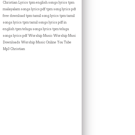
Christian Lyrics
tpm english songs lyrics
tpm
malayalam songs lyrics pdf
tpm song lyrics pdf
free download
tpm tamil song lyrics
tpm tamil
songs lyrics
tpm tamil songs lyrics pdf in
english
tpm telugu songs lyrics
tpm telugu
songs lyrics pdf
Worship Music
Worship Music
Downloads
Worship Music Online
You Tube
Mp3 Christian