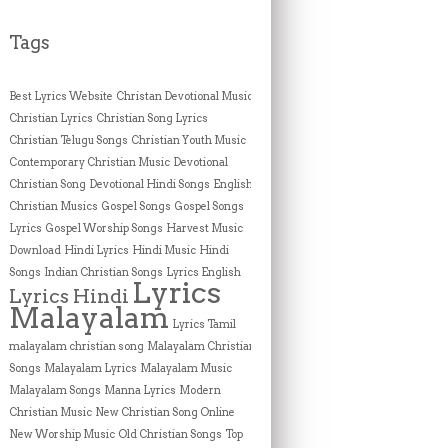
Tags
Best Lyrics Website
Christan Devotional Music
Christian Lyrics
Christian Song Lyrics
Christian Telugu Songs
Christian Youth Music
Contemporary Christian Music
Devotional
Christian Song
Devotional Hindi Songs
English
Christian Musics
Gospel Songs
Gospel Songs
Lyrics
Gospel Worship Songs
Harvest Music
Download
Hindi Lyrics
Hindi Music
Hindi
Songs
Indian Christian Songs
Lyrics English
Lyrics
Lyrics Hindi
Malayalam
Lyrics Tamil
malayalam christian song
Malayalam Christian
Songs
Malayalam Lyrics
Malayalam Music
Malayalam Songs
Manna Lyrics
Modern
Christian Music
New Christian Song Online
New Worship Music
Old Christian Songs
Top