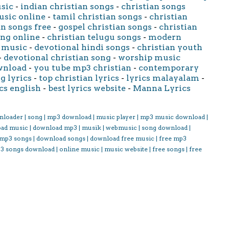
usic
-
indian christian songs
-
christian songs
usic online
-
tamil christian songs
-
christian
an songs free
-
gospel christian songs
-
christian
ong online
-
christian telugu songs
-
modern
 music
-
devotional hindi songs
-
christian youth
-
devotional christian song
-
worship music
wnload
-
you tube mp3 christian
-
contemporary
g lyrics
-
top christian lyrics
-
lyrics malayalam
-
cs english
-
best lyrics website
-
Manna Lyrics
nloader | song | mp3 download | music player | mp3 music download |
oad music | download mp3 | musik | webmusic | song download |
 mp3 songs | download songs | download free music | free mp3
3 songs download | online music | music website | free songs | free