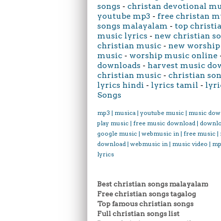
songs
-
christan devotional m
youtube mp3
-
free christan m
songs malayalam
-
top christi
music lyrics
-
new christian s
christian music
-
new worship
music
-
worship music online
downloads
-
harvest music do
christian music
-
christian son
lyrics hindi
-
lyrics tamil
-
lyri
Songs
mp3 | musica | youtube music | music dow
play music | free music download | downl
google music | webmusic in | free music |
download | webmusic in | music video | mp
lyrics
Best christian songs malayalam
Free christian songs tagalog
Top famous christian songs
Full christian songs list