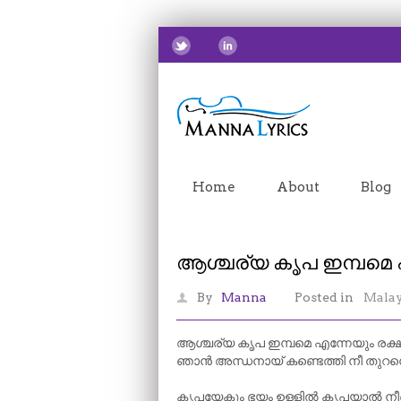
Home
About
Blog
ആശ്ചര്യ കൃപ ഇമ്പമെ 
By
Manna
Posted in
Mala
ആശ്ചര്യ കൃപ ഇമ്പമെ എന്നേയും രക്ഷി
ഞാൻ അന്ധനായ് കണ്ടെത്തി നീ തുറന
കൃപയേകും ഭയം ഉള്ളിൽ കൃപയാൽ നീ