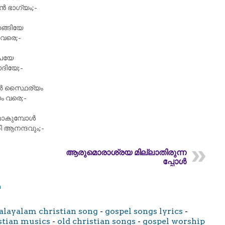
ഭാഗ്യം;-
ങ്ങിയേ
 വരെ;-
ൃപയേ
ദിയേ;-
ിൽ സ്ഥൈര്യം
ം വരെ;-
മാകുമ്പോൾ
തി ആനന്ദവും;-
ആരുമൊരാശ്രയ മില്ലാതിരുന്ന​
പ്പോൾ
m
layalam christian song
-
gospel songs lyrics
-
stian musics
-
old christian songs
-
gospel worship