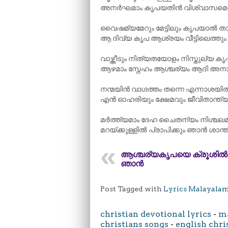
അനർഘമാം കൃപയതിൻ വിശ്വാസമെൻ 
വൈഷമ്യമേറും മേട്ടിലും കൃപയാൽ താ
ആ ദിവ്യ കൃപ ആശ്രയം വീട്ടിലെത്തും
വാഴ്ത്തീടും നിത്യതയോളം നിസ്തുല്യ ക
ആഴമാം സ്നേഹം ആശ്ചര്യം ആദി അനാ
നന്മയിൻ വാഗ്ദത്തം തന്നെ എന്നാശയ
എൻ ഓഹരിയും ക്ഷേമവും ജീവിതാന്ത്യ
മർത്ത്യമാം ദേഹ ചൈതന്യം നിശ്ചല
മറയ്ക്കുള്ളിൽ പ്രാപിക്കും ഞാൻ ശാന്
ആശ്ചര്യകൃപയെ ക്രൂശിൽ
ഞാൻ
Post Tagged with
Lyrics Malayala
christian devotional lyrics
-
ma
christians songs
-
english chri