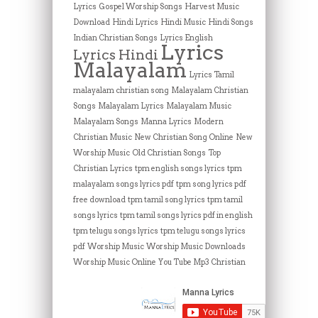
Lyrics
Gospel Worship Songs
Harvest Music
Download
Hindi Lyrics
Hindi Music
Hindi Songs
Indian Christian Songs
Lyrics English
Lyrics
Lyrics Hindi
Malayalam
Lyrics Tamil
malayalam christian song
Malayalam Christian
Songs
Malayalam Lyrics
Malayalam Music
Malayalam Songs
Manna Lyrics
Modern
Christian Music
New Christian Song Online
New
Worship Music
Old Christian Songs
Top
Christian Lyrics
tpm english songs lyrics
tpm
malayalam songs lyrics pdf
tpm song lyrics pdf
free download
tpm tamil song lyrics
tpm tamil
songs lyrics
tpm tamil songs lyrics pdf in english
tpm telugu songs lyrics
tpm telugu songs lyrics
pdf
Worship Music
Worship Music Downloads
Worship Music Online
You Tube Mp3 Christian