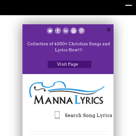
Collection of 4000+ Christian Songs and
Lyrics Now!!!
Visit Page
Search Song Lyrics