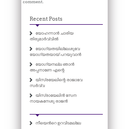
comment.
Recent Posts
യോഹന്നാൻ ചാരിയ
തിരുമാർവ്വിൽ
യോഗ്യതയില്ലേശുവേ
യോഗ്യതയായ് പറയുവാൻ
യോഗ്യനല്ല ഞാൻ
അപ്പനാണേ എന്റെ
യിസ്രയേലിന്റെ രാജാവേ
സർവ്വ
യിസ്രായേലിൻ സേന
നായകനേശു രാജൻ
നീയെന്‍റെ ഉറവിടമല്ലേ