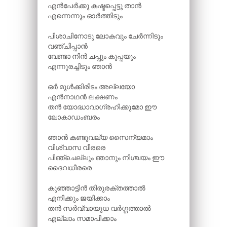
എൻപേർക്കു കഷ്ടപ്പെട്ടു താൻ
എന്നെന്നും ഓർത്തിടും
പിശാചിനോടു ലോകവും ചേർന്നിടും
വഞ്ചിപ്പാൻ
വേണ്ടാ നിൻ ചപ്പും കുപ്പയും
എന്നുരച്ചിടും ഞാൻ
ഒർ മുൾക്കിരീടം അല്ലയോ
എൻനാഥൻ ലക്ഷണം
തൻ യോദ്ധാവാഗ്രഹിക്കുമോ ഈ
ലോകാഡംബരം
ഞാൻ കണ്ടുവല്യ സൈന്യമാം
വിശ്വാസ വീരരെ
പിഞ്ചെല്ലും ഞാനും നിശ്ചയം ഈ
ദൈവധീരരെ
കുഞ്ഞാട്ടിൻ തിരുരക്തത്താൽ
എനിക്കും ജയിക്കാം
തൻ സർവ്വായുധ വർഗ്ഗത്താൽ
എല്ലാം സമാപിക്കാം