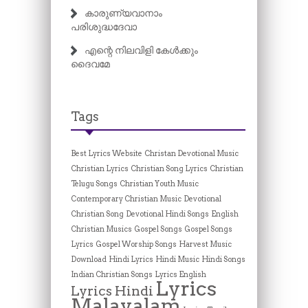
കാരുണ്യവാനാം
പരിശുദ്ധദേവാ
എന്റെ നിലവിളി കേൾക്കും
ദൈവമേ
Tags
Best Lyrics Website
Christan Devotional Music
Christian Lyrics
Christian Song Lyrics
Christian
Telugu Songs
Christian Youth Music
Contemporary Christian Music
Devotional
Christian Song
Devotional Hindi Songs
English
Christian Musics
Gospel Songs
Gospel Songs
Lyrics
Gospel Worship Songs
Harvest Music
Download
Hindi Lyrics
Hindi Music
Hindi Songs
Indian Christian Songs
Lyrics English
Lyrics
Lyrics Hindi
Malayalam