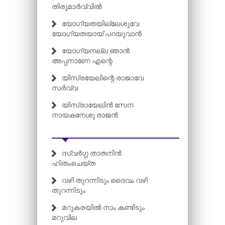
തിരുമാർവ്വിൽ
യോഗ്യതയില്ലേശുവേ
യോഗ്യതയായ് പറയുവാൻ
യോഗ്യനല്ല ഞാൻ
അപ്പനാണേ എന്റെ
യിസ്രയേലിന്റെ രാജാവേ
സർവ്വ
യിസ്രായേലിൻ സേന
നായകനേശു രാജൻ
സ്വര്‍ഗ്ഗ താതനിന്‍
ഹിതംചെയ്ത
വഴി തുറന്നിടും ദൈവം വഴി
തുറന്നിടും
മറുകരയിൽ നാം കണ്ടിടും
മറുവില