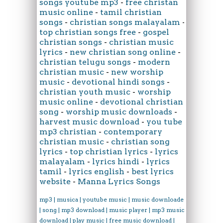
songs youtube mp3
-
free christan
music online
-
tamil christian
songs
-
christian songs malayalam
-
top christian songs free
-
gospel
christian songs
-
christian music
lyrics
-
new christian song online
-
christian telugu songs
-
modern
christian music
-
new worship
music
-
devotional hindi songs
-
christian youth music
-
worship
music online
-
devotional christian
song
-
worship music downloads
-
harvest music download
-
you tube
mp3 christian
-
contemporary
christian music
-
christian song
lyrics
-
top christian lyrics
-
lyrics
malayalam
-
lyrics hindi
-
lyrics
tamil
-
lyrics english
-
best lyrics
website
-
Manna Lyrics Songs
mp3 | musica | youtube music | music downloader
| song | mp3 download | music player | mp3 music
download | play music | free music download |