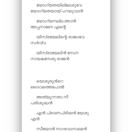
യോഗ്യതയില്ലേശുവേ
യോഗ്യതയായ് പറയുവാൻ
യോഗ്യനല്ല ഞാൻ
അപ്പനാണേ എന്റെ
യിസ്രയേലിന്റെ രാജാവേ
സർവ്വ
യിസ്രായേലിൻ സേന
നായകനേശു രാജൻ
യെശൂരൂന്‍റെ
ദൈവത്തെപോൽ
അത്യുന്നതാ നീ
പരിശുദ്ധൻ
എൻ പ്രാണപ്രിയൻ യേശു
എൻ
സീയോൻ നഗരവാസമെൻ