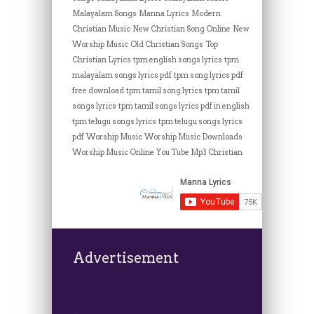
Malayalam Songs
Manna Lyrics
Modern
Christian Music
New Christian Song Online
New
Worship Music
Old Christian Songs
Top
Christian Lyrics
tpm english songs lyrics
tpm
malayalam songs lyrics pdf
tpm song lyrics pdf
free download
tpm tamil song lyrics
tpm tamil
songs lyrics
tpm tamil songs lyrics pdf in english
tpm telugu songs lyrics
tpm telugu songs lyrics
pdf
Worship Music
Worship Music Downloads
Worship Music Online
You Tube Mp3 Christian
Advertisement