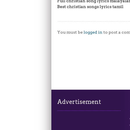
Full christian song lyrics malayal
Best christian songs lyrics tamil
You must be
logged in
to post a co
Advertisement