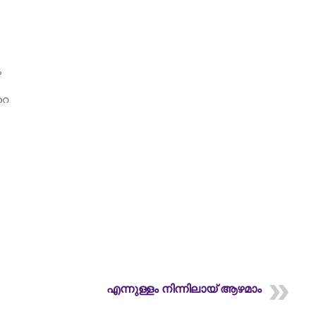
ം
റെ
എന്നുള്ളം നിന്നിലായ് ആഴമാം