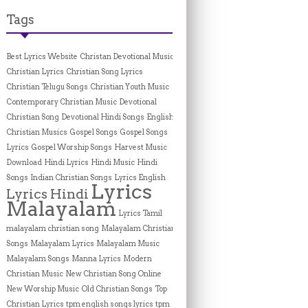
Tags
Best Lyrics Website
Christan Devotional Music
Christian Lyrics
Christian Song Lyrics
Christian Telugu Songs
Christian Youth Music
Contemporary Christian Music
Devotional
Christian Song
Devotional Hindi Songs
English
Christian Musics
Gospel Songs
Gospel Songs
Lyrics
Gospel Worship Songs
Harvest Music
Download
Hindi Lyrics
Hindi Music
Hindi
Songs
Indian Christian Songs
Lyrics English
Lyrics
Lyrics Hindi
Malayalam
Lyrics Tamil
malayalam christian song
Malayalam Christian
Songs
Malayalam Lyrics
Malayalam Music
Malayalam Songs
Manna Lyrics
Modern
Christian Music
New Christian Song Online
New Worship Music
Old Christian Songs
Top
Christian Lyrics
tpm english songs lyrics
tpm