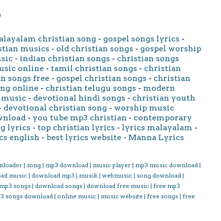
m
layalam christian song
-
gospel songs lyrics
-
stian musics
-
old christian songs
-
gospel worship
usic
-
indian christian songs
-
christian songs
usic online
-
tamil christian songs
-
christian
an songs free
-
gospel christian songs
-
christian
ong online
-
christian telugu songs
-
modern
 music
-
devotional hindi songs
-
christian youth
-
devotional christian song
-
worship music
wnload
-
you tube mp3 christian
-
contemporary
g lyrics
-
top christian lyrics
-
lyrics malayalam
-
cs english
-
best lyrics website
-
Manna Lyrics
nloader | song | mp3 download | music player | mp3 music download |
oad music | download mp3 | musik | webmusic | song download |
 mp3 songs | download songs | download free music | free mp3
3 songs download | online music | music website | free songs | free