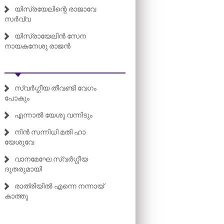
യിസ്രയേലിന്റെ രാജാവേ
സർവ്വ
യിസ്രായേലിൻ സേന
നായകനേശു രാജൻ
സ്വർഗ്ഗീയ തീവണ്ടി വേഗം
പോകും
എന്നാൽ യേശു വന്നിടും
നിൻ സന്നിധി മതി ഹാ
യേശുവേ
വാനമേഘേ സ്വർഗ്ഗ‍ീയ
ദൂതരുമായി
രാത്രിയിൽ എന്നെ നന്നായ്
കാത്തു