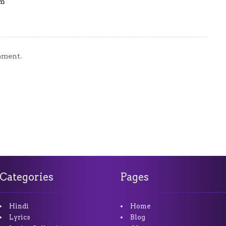
am
mment.
Categories
Pages
Hindi
Home
Lyrics
Blog