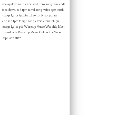
malayalam songs lyrics pdf
tpm song lyrics pdf
free download
tpm tamil song lyrics
tpm tamil
songs lyrics
tpm tamil songs lyrics pdf in
english
tpm telugu songs lyrics
tpm telugu
songs lyrics pdf
Worship Music
Worship Music
Downloads
Worship Music Online
You Tube
Mp3 Christian