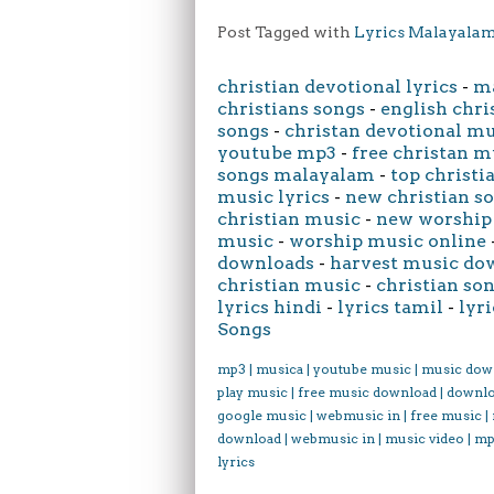
Post Tagged with
Lyrics Malayala
christian devotional lyrics
-
ma
christians songs
-
english chri
songs
-
christan devotional m
youtube mp3
-
free christan m
songs malayalam
-
top christi
music lyrics
-
new christian s
christian music
-
new worship
music
-
worship music online
downloads
-
harvest music do
christian music
-
christian son
lyrics hindi
-
lyrics tamil
-
lyri
Songs
mp3 | musica | youtube music | music dow
play music | free music download | downl
google music | webmusic in | free music |
download | webmusic in | music video | mp
lyrics