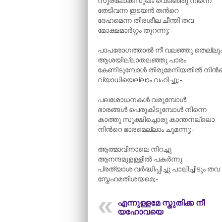
സുരലോകസുഖം വെടിഞ്ഞു നിന്നെ
തേടിവന്ന ഇടയൻ തന്‍റെ
ദേഹമെന്ന തിരശീല ചീന്തി തവ
മോക്ഷമാർഗ്ഗം തുറന്നു;-
പാപരോഗത്താൽ നീ വലഞ്ഞു തെല്ലു
ആശയില്ലാതലഞ്ഞു പാരം
കേണിടുമ്പോൾ തിരുമേനിയതിൽ നിന്‍
വ്യാധിയെല്ലാം വഹിച്ചു;-
പലശോധനകൾ വരുമ്പോൾ
ഭാരങ്ങൾ പെരുകിടുമ്പോൾ നിന്നെ
കാത്തു സൂക്ഷിച്ചൊരു കാന്തനല്ലൊ
നിന്‍റെ ഭാരമെല്ലാം ചുമന്നു;-
ആത്മാവിനാലെ നിറച്ചു
ആനന്ദമുളള്ളിൽ പകർന്നു
പ്രത്യാശ വർദ്ധിപ്പിച്ചു പാലിച്ചിടും തവ
സ്നേഹമതിശയമെ;-
എന്നുള്ളമേ സ്തുതിക്ക നീ
യഹോവയെ