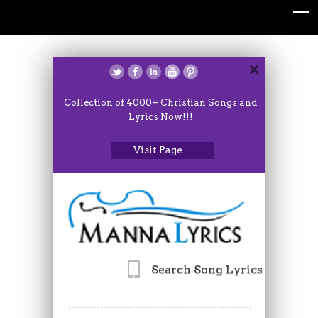
Collection of 4000+ Christian Songs and
Lyrics Now!!!
Visit Page
Search Song Lyrics