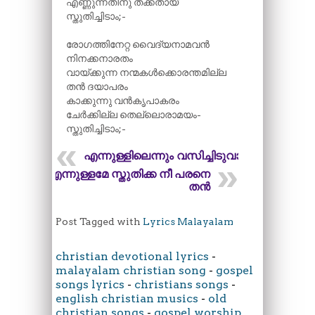
എണ്ണുന്നതിനു തക്കതായ്
സ്തുതിച്ചിടാം;-
രോഗത്തിനേറ്റ വൈദ്യനാമവൻ
നിനക്കനാരതം
വായ്ക്കുന്ന നന്മകൾക്കൊരന്തമില്ല
തൻ ദയാപരം
കാക്കുന്നു വൻകൃപാകരം
ചേർക്കില്ല തെല്ലൊരാമയം-
സ്തുതിച്ചിടാം;-
എന്നുള്ളിലെന്നും വസിച്ചിടുവാൻ
എന്നുള്ളമേ സ്തുതിക്ക നീ പരനെ
തൻ
Post Tagged with
Lyrics Malayalam
christian devotional lyrics
-
malayalam christian song
-
gospel
songs lyrics
-
christians songs
-
english christian musics
-
old
christian songs
-
gospel worship