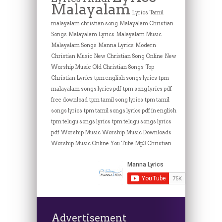
Malayalam
Lyrics Tamil
malayalam christian song
Malayalam Christian
Songs
Malayalam Lyrics
Malayalam Music
Malayalam Songs
Manna Lyrics
Modern
Christian Music
New Christian Song Online
New
Worship Music
Old Christian Songs
Top
Christian Lyrics
tpm english songs lyrics
tpm
malayalam songs lyrics pdf
tpm song lyrics pdf
free download
tpm tamil song lyrics
tpm tamil
songs lyrics
tpm tamil songs lyrics pdf in english
tpm telugu songs lyrics
tpm telugu songs lyrics
pdf
Worship Music
Worship Music Downloads
Worship Music Online
You Tube Mp3 Christian
Advertisement