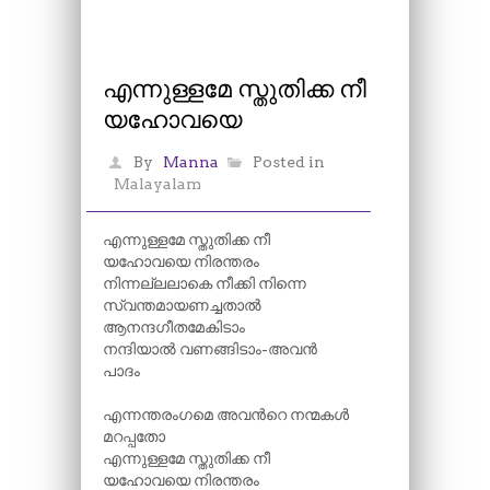
എന്നുള്ളമേ സ്തുതിക്ക നീ
യഹോവയെ
By
Manna
Posted in
Malayalam
എന്നുള്ളമേ സ്തുതിക്ക നീ
യഹോവയെ നിരന്തരം
നിന്നല്ലലാകെ നീക്കി നിന്നെ
സ്വന്തമായണച്ചതാൽ
ആനന്ദഗീതമേകിടാം
നന്ദിയാൽ വണങ്ങിടാം-അവൻ
പാദം
എന്നന്തരംഗമെ അവന്‍റെ നന്മകൾ
മറപ്പതോ
എന്നുള്ളമേ സ്തുതിക്ക നീ
യഹോവയെ നിരന്തരം