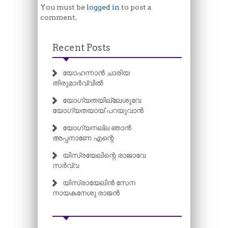
You must be
logged in
to post a
comment.
Recent Posts
യോഹന്നാൻ ചാരിയ
തിരുമാർവ്വിൽ
യോഗ്യതയില്ലേശുവേ
യോഗ്യതയായ് പറയുവാൻ
യോഗ്യനല്ല ഞാൻ
അപ്പനാണേ എന്റെ
യിസ്രയേലിന്റെ രാജാവേ
സർവ്വ
യിസ്രായേലിൻ സേന
നായകനേശു രാജൻ