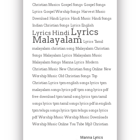
Christian Musics
Gospel Songs
Gospel Songs
Lyrics
Gospel Worship Songs
Harvest Music
Download
Hindi Lyrics
Hindi Music
Hindi Songs
Indian Christian Songs
Lyrics English
Lyrics
Lyrics Hindi
Malayalam
Lyrics Tamil
malayalam christian song
Malayalam Christian
Songs
Malayalam Lyrics
Malayalam Music
Malayalam Songs
Manna Lyrics
Modern
Christian Music
New Christian Song Online
New
Worship Music
Old Christian Songs
Top
Christian Lyrics
tpm english songs lyrics
tpm
malayalam songs lyrics pdf
tpm song lyrics pdf
free download
tpm tamil song lyrics
tpm tamil
songs lyrics
tpm tamil songs lyrics pdf in english
tpm telugu songs lyrics
tpm telugu songs lyrics
pdf
Worship Music
Worship Music Downloads
Worship Music Online
You Tube Mp3 Christian