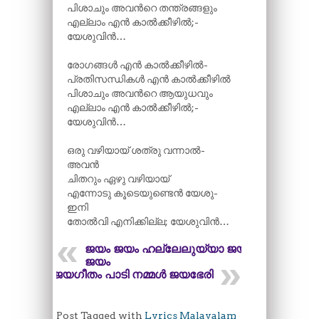
പിശാചും അവന്‍റെ തന്ത്രങ്ങളും
എല്ലാം എൻ കാൽക്കീഴിൽ;­
യേശുവിൻ…
രോഗങ്ങൾ എൻ കാൽക്കീഴിൽ-
പ്രതിസന്ധികൾ എൻ കാൽക്കീഴിൽ
പിശാചും അവന്‍റെ ആയുധവും
എല്ലാം എൻ കാൽക്കീഴിൽ;-
യേശുവിൻ…
ഒരു വഴിയായ് ശത്രു വന്നാൽ-
അവൻ
ചിതറും ഏഴു വഴിയായ്
എന്നോടു കൂടെയുണ്ടെൻ യേശു-
ഇനി
തോൽവി എനിക്കില്ല;­ യേശുവിൻ…
ജയം ജയം ഹല്ലേലുയ്യാ ജയം
ജയം
ജയഗീതം പാടി നമ്മൾ ജയഭേരി
Post Tagged with
Lyrics Malayalam