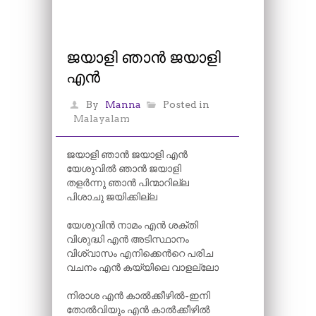
ജയാളി ഞാൻ ജയാളി
എൻ
By
Manna
Posted in
Malayalam
ജയാളി ഞാൻ ജയാളി എൻ
യേശുവിൽ ഞാൻ ജയാളി
തളർന്നു ഞാൻ പിന്മാറില്ല
പിശാചു ജയിക്കില്ല
യേശുവിൻ നാമം എൻ ശക്തി
വിശുദ്ധി എൻ അടിസ്ഥാനം
വിശ്വാസം എനിക്കെന്‍റെ പരിച
വചനം എൻ കയ്യിലെ വാളല്ലോ
നിരാശ എൻ കാൽക്കീഴിൽ-ഇനി
തോൽവിയും എൻ കാൽക്കീഴിൽ