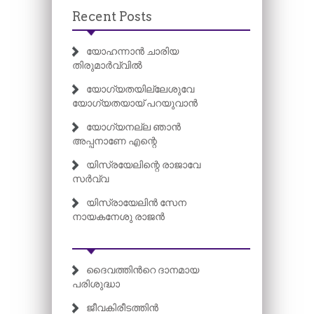
Recent Posts
യോഹന്നാൻ ചാരിയ
തിരുമാർവ്വിൽ
യോഗ്യതയില്ലേശുവേ
യോഗ്യതയായ് പറയുവാൻ
യോഗ്യനല്ല ഞാൻ
അപ്പനാണേ എന്റെ
യിസ്രയേലിന്റെ രാജാവേ
സർവ്വ
യിസ്രായേലിൻ സേന
നായകനേശു രാജൻ
ദൈവത്തിന്‍റെ ദാനമായ
പരിശുദ്ധാ
ജീവകിരീടത്തിൻ