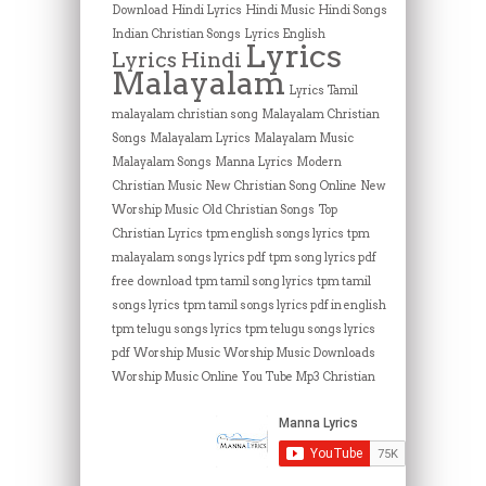
Download
Hindi Lyrics
Hindi Music
Hindi Songs
Indian Christian Songs
Lyrics English
Lyrics
Lyrics Hindi
Malayalam
Lyrics Tamil
malayalam christian song
Malayalam Christian
Songs
Malayalam Lyrics
Malayalam Music
Malayalam Songs
Manna Lyrics
Modern
Christian Music
New Christian Song Online
New
Worship Music
Old Christian Songs
Top
Christian Lyrics
tpm english songs lyrics
tpm
malayalam songs lyrics pdf
tpm song lyrics pdf
free download
tpm tamil song lyrics
tpm tamil
songs lyrics
tpm tamil songs lyrics pdf in english
tpm telugu songs lyrics
tpm telugu songs lyrics
pdf
Worship Music
Worship Music Downloads
Worship Music Online
You Tube Mp3 Christian