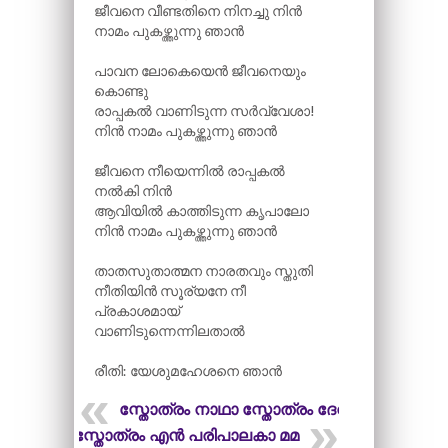
ജീവനെ വീണ്ടതിനെ നിനച്ചു നിൻ
നാമം പുകഴ്ത്തുന്നു ഞാൻ
പാവന ലോകെയെൻ ജീവനെയും
കൊണ്ടു
രാപ്പകൽ വാണിടുന്ന സർവ്വേശാ!
നിൻ നാമം പുകഴ്ത്തുന്നു ഞാൻ
ജീവനെ നീയെന്നിൽ രാപ്പകൽ
നൽകി നിൻ
ആവിയിൽ കാത്തിടുന്ന കൃപാലോ
നിൻ നാമം പുകഴ്ത്തുന്നു ഞാൻ
താതസുതാത്മന നാരതവും സ്തുതി
നീതിയിൻ സൂര്യനേ നീ
പ്രകാശമായ്
വാണിടുന്നെന്നിലതാൽ
രീതി: യേശുമഹേശനെ ഞാൻ
സ്തോത്രം നാഥാ സ്തോത്രം ദേവാ
സ്തോത്രം എൻ പരിപാലകാ മമ