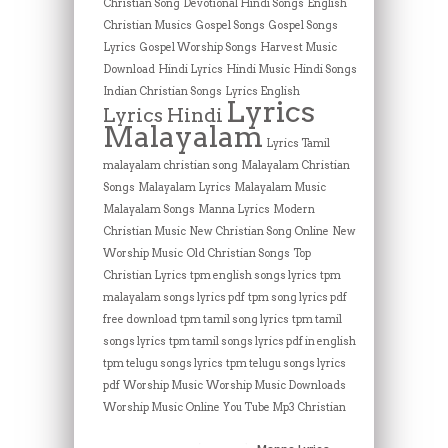
Christian Song
Devotional Hindi Songs
English
Christian Musics
Gospel Songs
Gospel Songs
Lyrics
Gospel Worship Songs
Harvest Music
Download
Hindi Lyrics
Hindi Music
Hindi Songs
Indian Christian Songs
Lyrics English
Lyrics
Lyrics Hindi
Malayalam
Lyrics Tamil
malayalam christian song
Malayalam Christian
Songs
Malayalam Lyrics
Malayalam Music
Malayalam Songs
Manna Lyrics
Modern
Christian Music
New Christian Song Online
New
Worship Music
Old Christian Songs
Top
Christian Lyrics
tpm english songs lyrics
tpm
malayalam songs lyrics pdf
tpm song lyrics pdf
free download
tpm tamil song lyrics
tpm tamil
songs lyrics
tpm tamil songs lyrics pdf in english
tpm telugu songs lyrics
tpm telugu songs lyrics
pdf
Worship Music
Worship Music Downloads
Worship Music Online
You Tube Mp3 Christian