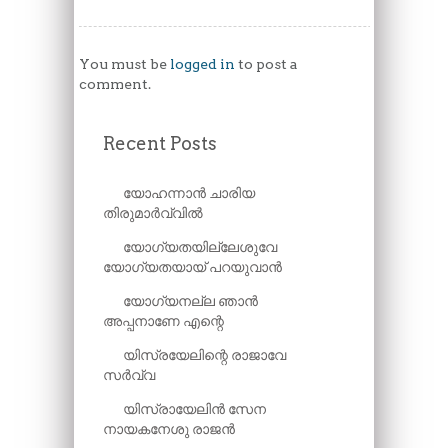
You must be
logged in
to post a
comment.
Recent Posts
യോഹന്നാൻ ചാരിയ
തിരുമാർവ്വിൽ
യോഗ്യതയില്ലേശുവേ
യോഗ്യതയായ് പറയുവാൻ
യോഗ്യനല്ല ഞാൻ
അപ്പനാണേ എന്റെ
യിസ്രയേലിന്റെ രാജാവേ
സർവ്വ
യിസ്രായേലിൻ സേന
നായകനേശു രാജൻ