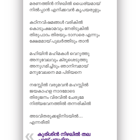
മരണത്തിൻ നിഴലിൽ ധൈര്യമായ്
നിൽപ്പാൻ എനിക്കവൻ കൃപയരുളും
കഠിനവിഷമങ്ങൾ വരികിൽ
കൊടുംക്ഷാമവും നേരിടുകിൽ
തിരുപാദം തിരയും ദാസരെ എന്നും
ക്ഷേമമായ് പുലർത്തിടും താൻ
മഹിയിൻ മഹിമകൾ വെറുത്തു
അനുവേലവും ക്രൂശെടുത്തു
അനുഗമിച്ചിടും ഞാനിമ്പമായ്
മനുവേലനെ മമ പ്രിയനെ
നഭസ്സിൽ വരുമവൻ മഹസ്സിൽ
ജയകാഹള നാദമോടെ
തിരുജനം വിരവിൽ ചേരുമേ
നിത്യഭവനത്തിൽ തന്നരികിൽ
അടവിതരുക്കളിനിടയിൽ…
എന്നരീതി
കുരിശിൻ നിഴലിൽ തല
ചായ്ചനുദിനം