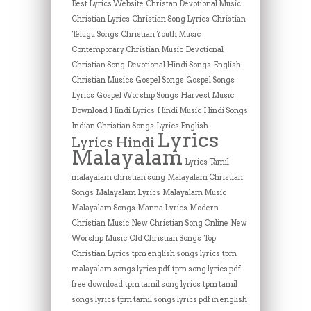
Best Lyrics Website
Christan Devotional Music
Christian Lyrics
Christian Song Lyrics
Christian
Telugu Songs
Christian Youth Music
Contemporary Christian Music
Devotional
Christian Song
Devotional Hindi Songs
English
Christian Musics
Gospel Songs
Gospel Songs
Lyrics
Gospel Worship Songs
Harvest Music
Download
Hindi Lyrics
Hindi Music
Hindi Songs
Indian Christian Songs
Lyrics English
Lyrics
Lyrics Hindi
Malayalam
Lyrics Tamil
malayalam christian song
Malayalam Christian
Songs
Malayalam Lyrics
Malayalam Music
Malayalam Songs
Manna Lyrics
Modern
Christian Music
New Christian Song Online
New
Worship Music
Old Christian Songs
Top
Christian Lyrics
tpm english songs lyrics
tpm
malayalam songs lyrics pdf
tpm song lyrics pdf
free download
tpm tamil song lyrics
tpm tamil
songs lyrics
tpm tamil songs lyrics pdf in english