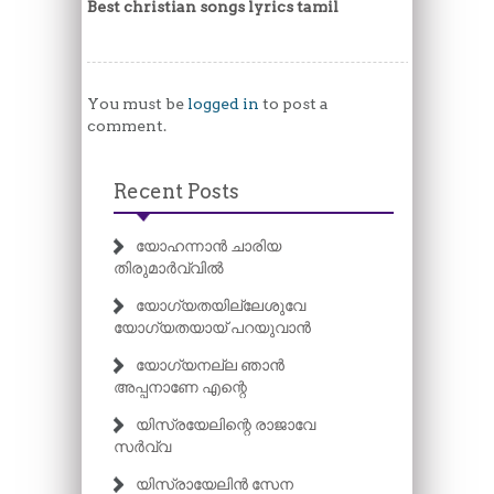
Best christian songs lyrics tamil
You must be
logged in
to post a
comment.
Recent Posts
യോഹന്നാൻ ചാരിയ
തിരുമാർവ്വിൽ
യോഗ്യതയില്ലേശുവേ
യോഗ്യതയായ് പറയുവാൻ
യോഗ്യനല്ല ഞാൻ
അപ്പനാണേ എന്റെ
യിസ്രയേലിന്റെ രാജാവേ
സർവ്വ
യിസ്രായേലിൻ സേന