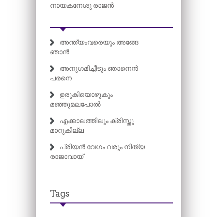
നായകനേശു രാജൻ
അന്ത്യംവരെയും അങ്ങേ
ഞാൻ
അനുഗമിച്ചീടും ഞാനെൻ
പരനെ
ഉരുകിയൊഴുകും
മഞ്ഞുമലപോൽ
എക്കാലത്തിലും ക്രിസ്തു
മാറുകില്ല
പ്രിയൻ വേഗം വരും നിത്യ
രാജാവായ്
Tags