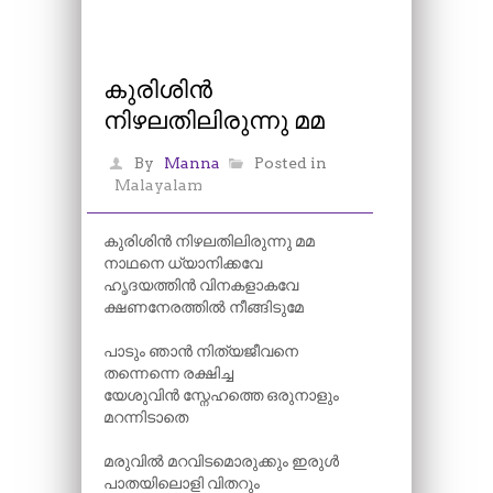
കുരിശിൻ
നിഴലതിലിരുന്നു മമ
By
Manna
Posted in
Malayalam
കുരിശിൻ നിഴലതിലിരുന്നു മമ
നാഥനെ ധ്യാനിക്കവേ
ഹൃദയത്തിൻ വിനകളാകവേ
ക്ഷണനേരത്തിൽ നീങ്ങിടുമേ
പാടും ഞാൻ നിത്യജീവനെ
തന്നെന്നെ രക്ഷിച്ച
യേശുവിൻ സ്നേഹത്തെ ഒരുനാളും
മറന്നിടാതെ
മരുവിൽ മറവിടമൊരുക്കും ഇരുൾ
പാതയിലൊളി വിതറും