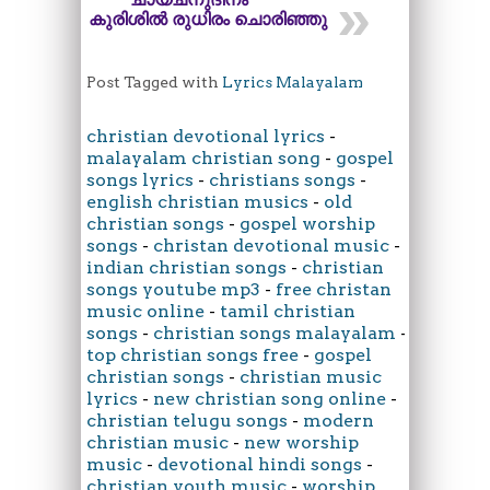
കുരിശിൽ രുധിരം ചൊരിഞ്ഞു
Post Tagged with
Lyrics Malayalam
christian devotional lyrics
-
malayalam christian song
-
gospel
songs lyrics
-
christians songs
-
english christian musics
-
old
christian songs
-
gospel worship
songs
-
christan devotional music
-
indian christian songs
-
christian
songs youtube mp3
-
free christan
music online
-
tamil christian
songs
-
christian songs malayalam
-
top christian songs free
-
gospel
christian songs
-
christian music
lyrics
-
new christian song online
-
christian telugu songs
-
modern
christian music
-
new worship
music
-
devotional hindi songs
-
christian youth music
-
worship