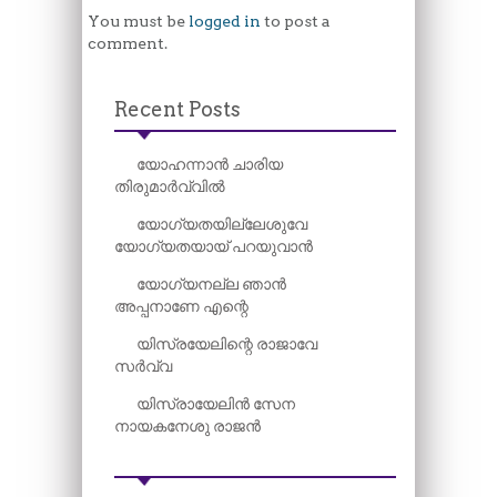
You must be
logged in
to post a
comment.
Recent Posts
യോഹന്നാൻ ചാരിയ
തിരുമാർവ്വിൽ
യോഗ്യതയില്ലേശുവേ
യോഗ്യതയായ് പറയുവാൻ
യോഗ്യനല്ല ഞാൻ
അപ്പനാണേ എന്റെ
യിസ്രയേലിന്റെ രാജാവേ
സർവ്വ
യിസ്രായേലിൻ സേന
നായകനേശു രാജൻ