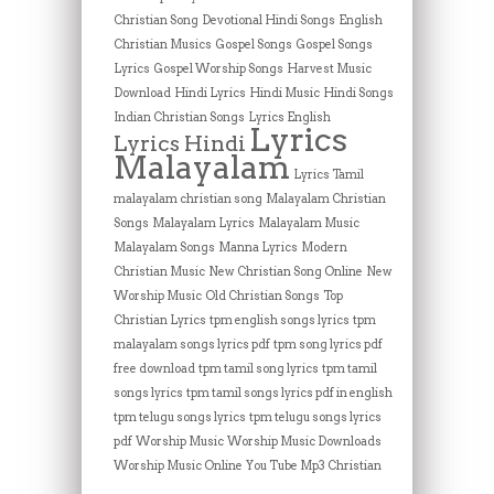
Christian Song
Devotional Hindi Songs
English
Christian Musics
Gospel Songs
Gospel Songs
Lyrics
Gospel Worship Songs
Harvest Music
Download
Hindi Lyrics
Hindi Music
Hindi Songs
Indian Christian Songs
Lyrics English
Lyrics
Lyrics Hindi
Malayalam
Lyrics Tamil
malayalam christian song
Malayalam Christian
Songs
Malayalam Lyrics
Malayalam Music
Malayalam Songs
Manna Lyrics
Modern
Christian Music
New Christian Song Online
New
Worship Music
Old Christian Songs
Top
Christian Lyrics
tpm english songs lyrics
tpm
malayalam songs lyrics pdf
tpm song lyrics pdf
free download
tpm tamil song lyrics
tpm tamil
songs lyrics
tpm tamil songs lyrics pdf in english
tpm telugu songs lyrics
tpm telugu songs lyrics
pdf
Worship Music
Worship Music Downloads
Worship Music Online
You Tube Mp3 Christian