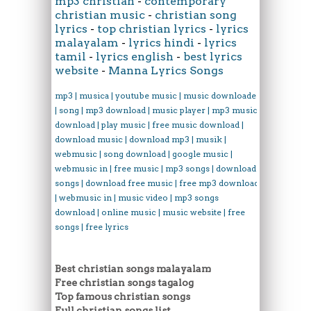
mp3 christian
-
contemporary
christian music
-
christian song
lyrics
-
top christian lyrics
-
lyrics
malayalam
-
lyrics hindi
-
lyrics
tamil
-
lyrics english
-
best lyrics
website
-
Manna Lyrics Songs
mp3 | musica | youtube music | music downloader
| song | mp3 download | music player | mp3 music
download | play music | free music download |
download music | download mp3 | musik |
webmusic | song download | google music |
webmusic in | free music | mp3 songs | download
songs | download free music | free mp3 download
| webmusic in | music video | mp3 songs
download | online music | music website | free
songs | free lyrics
Best christian songs malayalam
Free christian songs tagalog
Top famous christian songs
Full christian songs list