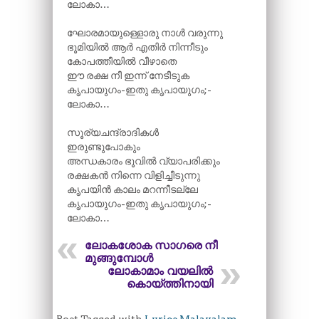
ലോകാ…
ഘോരമായുള്ളൊരു നാൾ വരുന്നു
ഭൂമിയിൽ ആർ എതിർ നിന്നീടും
കോപത്തീയിൽ വീഴാതെ
ഈ രക്ഷ നീ ഇന്ന് നേടീടുക
കൃപായുഗം-ഇതു കൃപായുഗം;-
ലോകാ…
സൂര്യചന്ദ്രാദികൾ
ഇരുണ്ടുപോകും
അന്ധകാരം ഭൂവിൽ വ്യാപരിക്കും
രക്ഷകൻ നിന്നെ വിളിച്ചീടുന്നു
കൃപയിൻ കാലം മറന്നീടല്ലേ
കൃപായുഗം-ഇതു കൃപായുഗം;-
ലോകാ…
ലോകശോക സാഗരെ നീ
മുങ്ങുമ്പോൾ
ലോകാമാം വയലിൽ
കൊയ്ത്തിനായി