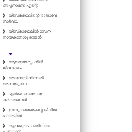
അപ്പനാണേ എന്റെ
യിസ്രയേലിന്റെ രാജാവേ
സർവ്വ
യിസ്രായേലിൻ സേന
നായകനേശു രാജൻ
ആനന്ദമേറും നിൻ
ജീവകാലം
ഞാനോടി നിന്നിൽ
അണയുന്നേ
എന്‍റെ ബലമായ
കർത്തനെൻ
ഇന്നുവരെയെന്റെ ജീവിത
പാതയിൽ
കൃപയുടെ വാതിലിതാ
പൂട്ടുവാൻ