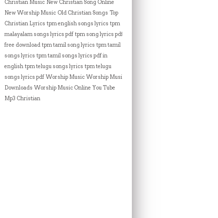
Christian Music
New Christian Song Online
New Worship Music
Old Christian Songs
Top
Christian Lyrics
tpm english songs lyrics
tpm
malayalam songs lyrics pdf
tpm song lyrics pdf
free download
tpm tamil song lyrics
tpm tamil
songs lyrics
tpm tamil songs lyrics pdf in
english
tpm telugu songs lyrics
tpm telugu
songs lyrics pdf
Worship Music
Worship Music
Downloads
Worship Music Online
You Tube
Mp3 Christian