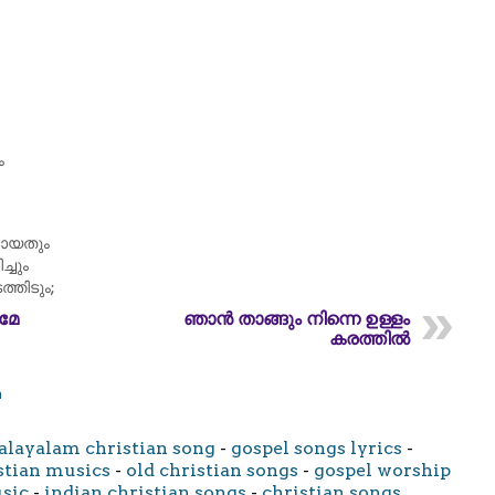
ം
മായതും
്ചും
തിടും;
മേ
ഞാൻ താങ്ങും നിന്നെ ഉള്ളം
കരത്തിൽ
m
layalam christian song
-
gospel songs lyrics
-
stian musics
-
old christian songs
-
gospel worship
usic
-
indian christian songs
-
christian songs