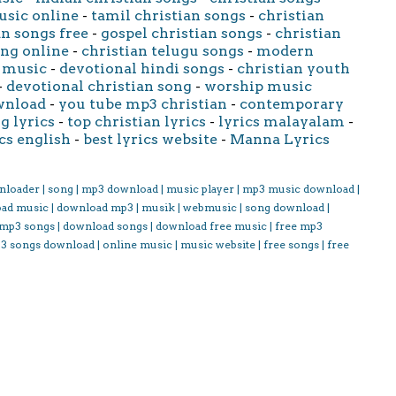
usic online
-
tamil christian songs
-
christian
an songs free
-
gospel christian songs
-
christian
ong online
-
christian telugu songs
-
modern
 music
-
devotional hindi songs
-
christian youth
-
devotional christian song
-
worship music
wnload
-
you tube mp3 christian
-
contemporary
g lyrics
-
top christian lyrics
-
lyrics malayalam
-
cs english
-
best lyrics website
-
Manna Lyrics
nloader | song | mp3 download | music player | mp3 music download |
oad music | download mp3 | musik | webmusic | song download |
 mp3 songs | download songs | download free music | free mp3
3 songs download | online music | music website | free songs | free