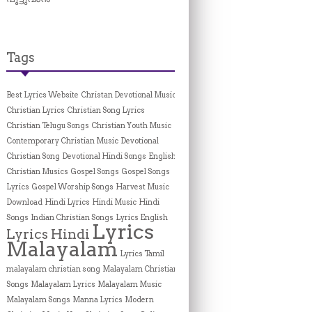
Tags
Best Lyrics Website
Christan Devotional Music
Christian Lyrics
Christian Song Lyrics
Christian Telugu Songs
Christian Youth Music
Contemporary Christian Music
Devotional
Christian Song
Devotional Hindi Songs
English
Christian Musics
Gospel Songs
Gospel Songs
Lyrics
Gospel Worship Songs
Harvest Music
Download
Hindi Lyrics
Hindi Music
Hindi
Songs
Indian Christian Songs
Lyrics English
Lyrics
Lyrics Hindi
Malayalam
Lyrics Tamil
malayalam christian song
Malayalam Christian
Songs
Malayalam Lyrics
Malayalam Music
Malayalam Songs
Manna Lyrics
Modern