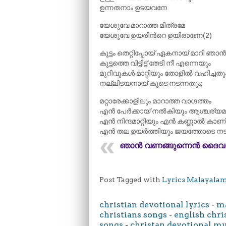
ഉന്നതനാം ഉടയവനേ
യേശുവേ മാറാത്ത മിത്രമേ
യേശുവേ ഉയരിന്‍റെ ഉയിരാണേ(2)
കൂട്ടം തെറ്റിപ്പോയ് ഏകനായ് മാറി ഞാൻ
കൂട്ടത്തെ വിട്ടിട്ട് തേടി നീ എന്നെയും
മുറിവുകൾ മാറ്റിയും തോളിൽ വഹിച്ചതു
നല്ലിടയനായ് കൂടെ നടന്നതും;
മറ്റാരേക്കാളിലും മാറാത്ത വാഗ്ദത്തം
എൻ പേർക്കായ് നൽകിയും ആശ്ചര്യ
എൻ നിന്ദമാറ്റിയും എൻ കണ്ണാൽ കാണിച
എൻ തല ഉയർത്തിയും ജയത്തോടെ നടത്
ഞാൻ വണങ്ങുന്നെൻ ദൈവ
Post Tagged with
Lyrics Malayala
christian devotional lyrics
-
ma
christians songs
-
english chri
songs
-
christan devotional m