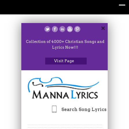
Collection of 4000+ Christian Songs and
Lyrics Now!!!
Visit Page
Search Song Lyrics