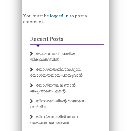
You must be
logged in
to post a
comment.
Recent Posts
യോഹന്നാൻ ചാരിയ
തിരുമാർവ്വിൽ
യോഗ്യതയില്ലേശുവേ
യോഗ്യതയായ് പറയുവാൻ
യോഗ്യനല്ല ഞാൻ
അപ്പനാണേ എന്റെ
യിസ്രയേലിന്റെ രാജാവേ
സർവ്വ
യിസ്രായേലിൻ സേന
നായകനേശു രാജൻ