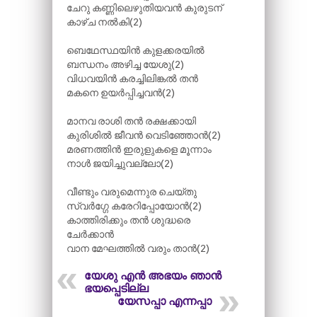
ചേറു കണ്ണിലെഴുതിയവൻ കുരുടന്
കാഴ്ച നൽകി(2)
ബെഥേസ്ഥയിൻ കുളക്കരയിൽ
ബന്ധനം അഴിച്ച യേശു(2)
വിധവയിൻ കരച്ചിലിങ്കൽ തൻ
മകനെ ഉയർപ്പിച്ചവൻ(2)
മാനവ രാശി തൻ രക്ഷക്കായി
കുരിശിൽ ജീവൻ വെടിഞ്ഞോൻ(2)
മരണത്തിൻ ഇരുളുകളെ മൂന്നാം
നാൾ ജയിച്ചുവല്ലോ(2)
വീണ്ടും വരുമെന്നുര ചെയ്തു
സ്വർഗ്ഗേ കരേറിപ്പോയോൻ(2)
കാത്തിരിക്കും തൻ ശുദ്ധരെ
ചേർക്കാൻ
വാന മേഘത്തിൽ വരും താൻ(2)
യേശു എൻ അഭയം ഞാൻ
ഭയപ്പെടില്ല
യേസപ്പാ എന്നപ്പാ