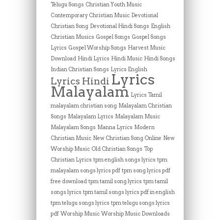
Telugu Songs
Christian Youth Music
Contemporary Christian Music
Devotional
Christian Song
Devotional Hindi Songs
English
Christian Musics
Gospel Songs
Gospel Songs
Lyrics
Gospel Worship Songs
Harvest Music
Download
Hindi Lyrics
Hindi Music
Hindi Songs
Indian Christian Songs
Lyrics English
Lyrics
Lyrics Hindi
Malayalam
Lyrics Tamil
malayalam christian song
Malayalam Christian
Songs
Malayalam Lyrics
Malayalam Music
Malayalam Songs
Manna Lyrics
Modern
Christian Music
New Christian Song Online
New
Worship Music
Old Christian Songs
Top
Christian Lyrics
tpm english songs lyrics
tpm
malayalam songs lyrics pdf
tpm song lyrics pdf
free download
tpm tamil song lyrics
tpm tamil
songs lyrics
tpm tamil songs lyrics pdf in english
tpm telugu songs lyrics
tpm telugu songs lyrics
pdf
Worship Music
Worship Music Downloads