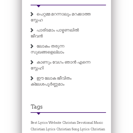
പെറ്റമ്മ മറന്നാലും മറക്കാത്ത
സ്നേഹ
പാരിടമാം പാഴ്മണലിൽ
ജീവൻ
ലോകം തരുന്ന
സുഖങ്ങളെല്ലാം
കാണും വേഗം ഞാൻ എന്നെ
സ്നേഹി
ഈ ലോക ജീവിതം
ക്ലേശപൂർണ്ണമാം
Tags
Best Lyrics Website
Christan Devotional Music
Christian Lyrics
Christian Song Lyrics
Christian