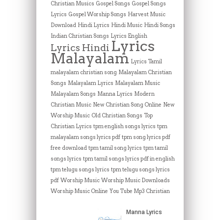
Christian Musics
Gospel Songs
Gospel Songs
Lyrics
Gospel Worship Songs
Harvest Music
Download
Hindi Lyrics
Hindi Music
Hindi Songs
Indian Christian Songs
Lyrics English
Lyrics
Lyrics Hindi
Malayalam
Lyrics Tamil
malayalam christian song
Malayalam Christian
Songs
Malayalam Lyrics
Malayalam Music
Malayalam Songs
Manna Lyrics
Modern
Christian Music
New Christian Song Online
New
Worship Music
Old Christian Songs
Top
Christian Lyrics
tpm english songs lyrics
tpm
malayalam songs lyrics pdf
tpm song lyrics pdf
free download
tpm tamil song lyrics
tpm tamil
songs lyrics
tpm tamil songs lyrics pdf in english
tpm telugu songs lyrics
tpm telugu songs lyrics
pdf
Worship Music
Worship Music Downloads
Worship Music Online
You Tube Mp3 Christian