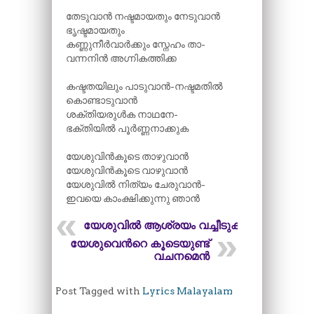
തേടുവാൻ നഷ്ടമായതും നേടുവാൻ
ഭൃഷ്ടമായതും
കണ്ണുനീർവാർക്കും സ്നേഹം താ-
വന്നനിൻ അഗ്നികത്തിക്ക
കഷ്ടതയിലും പാടുവാൻ-നഷ്ടമതിൽ
കൊണ്ടാടുവാൻ
ശക്തിയരുൾക നാഥനേ-
ഭക്തിയിൽ പൂർണ്ണനാക്കുക
യേശുവിൻകൂടെ താഴുവാൻ
യേശുവിൻകൂടെ വാഴുവാൻ
യേശുവിൽ നിത്യം ചേരുവാൻ-
ഇവയെ കാംക്ഷിക്കുന്നു ഞാൻ
യേശുവിൽ ആശ്രയം വച്ചീടുക
യേശുവെന്‍റെ കൂടെയുണ്ട്
വചനമെൻ
Post Tagged with
Lyrics Malayalam