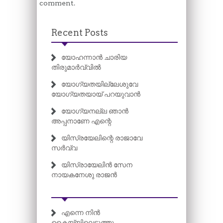
comment.
Recent Posts
യോഹന്നാൻ ചാരിയ
തിരുമാർവ്വിൽ
യോഗ്യതയില്ലേശുവേ
യോഗ്യതയായ് പറയുവാൻ
യോഗ്യനല്ല ഞാൻ
അപ്പനാണേ എന്റെ
യിസ്രയേലിന്റെ രാജാവേ
സർവ്വ
യിസ്രായേലിൻ സേന
നായകനേശു രാജൻ
എന്നെ നിൻ
കൈയ്യിലെടുത്തു